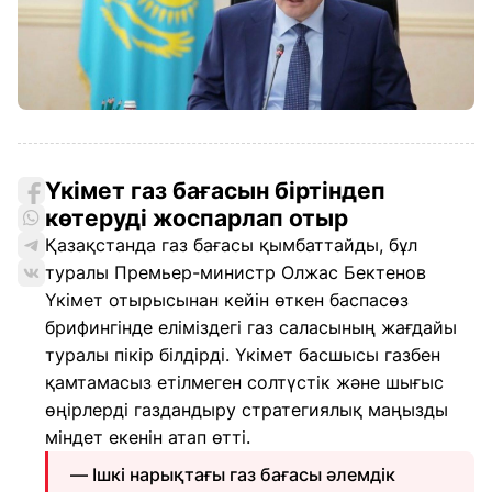
Үкімет газ бағасын біртіндеп
көтеруді жоспарлап отыр
Қазақстанда газ бағасы қымбаттайды, бұл
туралы Премьер-министр Олжас Бектенов
Үкімет отырысынан кейін өткен баспасөз
брифингінде еліміздегі газ саласының жағдайы
туралы пікір білдірді. Үкімет басшысы газбен
қамтамасыз етілмеген солтүстік және шығыс
өңірлерді газдандыру стратегиялық маңызды
міндет екенін атап өтті.
— Ішкі нарықтағы газ бағасы әлемдік