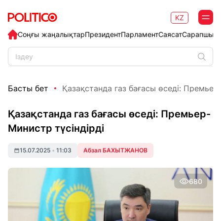
KZ
Соңғы жаңалықтар
Президент
Парламент
Саясат
Сарапшыл
Басты бет
Қазақстанда газ бағасы өседі: Премьер-
Қазақстанда газ бағасы өседі: Премьер-
Министр түсіндірді
15.07.2025
•
11:03
Абзал БАХЫТЖАНОВ
680