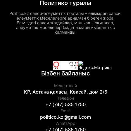
Политико туралы
Politico.kz саяси-әлеуметтік порталы – еліміздегі саяси,
әлеуметтік мәселелерге арналған бірегей жоба.
Еліміздегі саяси жағдайлар, маңызды оқиғалар,
әлеуметтік мәселелер біздің назарымыздан тыс
қалмайды.
Бізбен байланыс
Мекен-жай
ҚР, Астана қаласы, Көксай, дом 2/5
Телефон
+7 (747) 535 1750
Email
politico.kz@gmail.com
WhatsApp
+7 (747) 535 1750