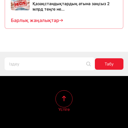
Қазақстандықтардың атына заңсыз 2
млрд теңге не...
Барлық жаңалықтар
Табу
Үстіге