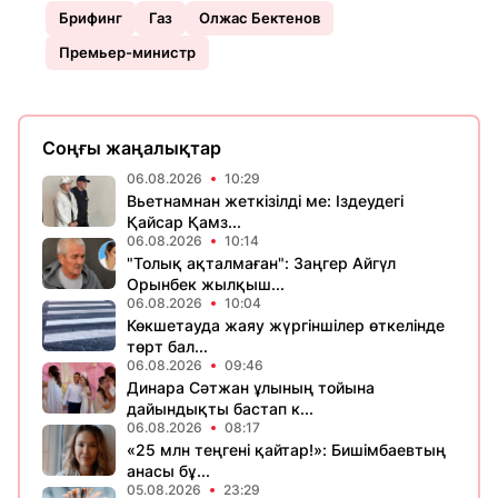
Брифинг
Газ
Олжас Бектенов
Премьер-министр
Соңғы жаңалықтар
06.08.2026
10:29
Вьетнамнан жеткізілді ме: Іздеудегі
Қайсар Қамз...
06.08.2026
10:14
"Толық ақталмаған": Заңгер Айгүл
Орынбек жылқыш...
06.08.2026
10:04
Көкшетауда жаяу жүргіншілер өткелінде
төрт бал...
06.08.2026
09:46
Динара Сәтжан ұлының тойына
дайындықты бастап к...
06.08.2026
08:17
«25 млн теңгені қайтар!»: Бишімбаевтың
анасы бұ...
05.08.2026
23:29