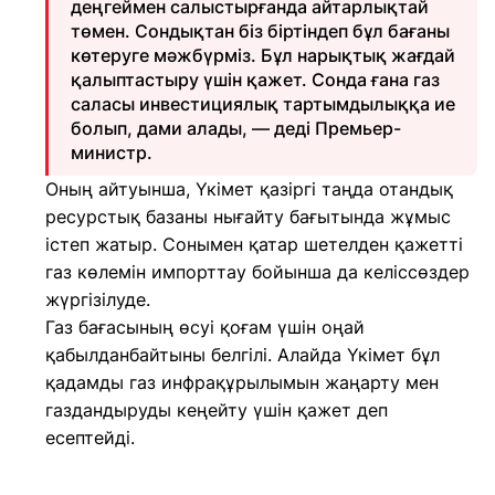
деңгеймен салыстырғанда айтарлықтай
төмен. Сондықтан біз біртіндеп бұл бағаны
көтеруге мәжбүрміз. Бұл нарықтық жағдай
қалыптастыру үшін қажет. Сонда ғана газ
саласы инвестициялық тартымдылыққа ие
болып, дами алады, — деді Премьер-
министр.
Оның айтуынша, Үкімет қазіргі таңда отандық
ресурстық базаны нығайту бағытында жұмыс
істеп жатыр. Сонымен қатар шетелден қажетті
газ көлемін импорттау бойынша да келіссөздер
жүргізілуде.
Газ бағасының өсуі қоғам үшін оңай
қабылданбайтыны белгілі. Алайда Үкімет бұл
қадамды газ инфрақұрылымын жаңарту мен
газдандыруды кеңейту үшін қажет деп
есептейді.