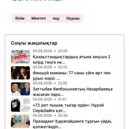
білім
Мектеп
оқу
Оқушы
Соңғы жаңалықтар
05.08.2026
23:29
Қазақстандықтардың атына заңсыз 2
млрд теңге не...
05.08.2026
22:35
Феншуй маманы: 77 саны үйге өрт пен
ұрыс-керіс ...
05.08.2026
22:28
Заттыбек Көпбосыновтың Назарбаевқа
жасаған паро...
05.08.2026
21:41
«72 рет пышақ тығар едім»: Нұрай
Серікбайға қат...
05.08.2026
20:36
Президент Қарағойшинге тұрғын үйдің
қолжетімділ...