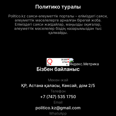
Политико туралы
Politico.kz саяси-әлеуметтік порталы – еліміздегі саяси,
әлеуметтік мәселелерге арналған бірегей жоба.
Еліміздегі саяси жағдайлар, маңызды оқиғалар,
әлеуметтік мәселелер біздің назарымыздан тыс
қалмайды.
Бізбен байланыс
Мекен-жай
ҚР, Астана қаласы, Көксай, дом 2/5
Телефон
+7 (747) 535 1750
Email
politico.kz@gmail.com
WhatsApp