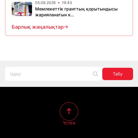
05.08.2026
19:43
Мемлекеттік гранттың қорытындысы
жарияланатын к...
Барлық жаңалықтар
Табу
Үстіге