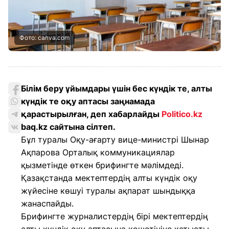
Фото: canva.com
Білім беру ұйымдары үшін бес күндік те, алты
күндік те оқу аптасы заңнамада
қарастырылған, деп хабарлайды
Politico.kz
baq.kz сайтына сілтеп.
Бұл туралы Оқу-ағарту вице-министрі Шынар
Ақпарова Орталық коммуникациялар
қызметінде өткен брифингте мәлімдеді.
Қазақстанда мектептердің алты күндік оқу
жүйесіне көшуі туралы ақпарат шындыққа
жанаспайды.
Брифингте журналистердің бірі мектептердің