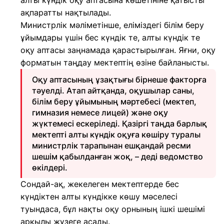
алты күндік оқу аптасына көшетініне қатысты
ақпаратты нақтылады.
Министрлік мәліметінше, еліміздегі білім беру
ұйымдары үшін бес күндік те, алты күндік те
оқу аптасы заңнамада қарастырылған. Яғни, оқу
форматын таңдау мектептің өзіне байланысты.
Оқу аптасының ұзақтығы бірнеше факторға
тәуелді. Атап айтқанда, оқушылар саны,
білім беру ұйымының мәртебесі (мектеп,
гимназия немесе лицей) және оқу
жүктемесі ескеріледі. Қазіргі таңда барлық
мектепті алты күндік оқуға көшіру туралы
министрлік тарапынан ешқандай ресми
шешім қабылданған жоқ, – деді ведомство
өкілдері.
Сондай-ақ, жекелеген мектептерде бес
күндіктен алты күндікке көшу мәселесі
туындаса, бұл нақты оқу орнының ішкі шешімі
арқылы жүзеге асады.