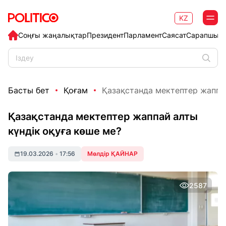
KZ
Соңғы жаңалықтар
Президент
Парламент
Саясат
Сарапшыл
Басты бет
Қоғам
Қазақстанда мектептер жаппай 
Қазақстанда мектептер жаппай алты
күндік оқуға көше ме?
19.03.2026
•
17:56
Мөлдір ҚАЙНАР
2587