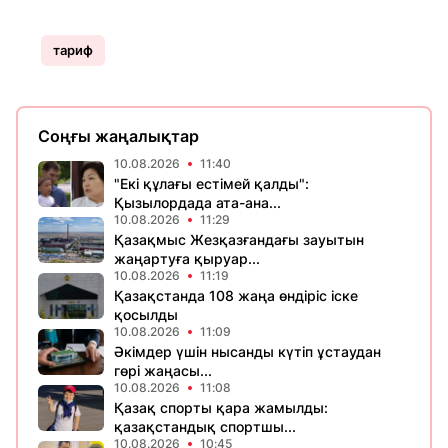
тариф
Соңғы жаңалықтар
10.08.2026
11:40
"Екі құлағы естімей қалды":
Қызылордада ата-ана...
10.08.2026
11:29
Қазақмыс Жезқазғандағы зауытын
жаңартуға қыруар...
10.08.2026
11:19
Қазақстанда 108 жаңа өндіріс іске
қосылды
10.08.2026
11:09
Әкімдер үшін нысанды күтіп ұстаудан
гөрі жаңасы...
10.08.2026
11:08
Қазақ спорты қара жамылды:
қазақстандық спортшы...
10.08.2026
10:45