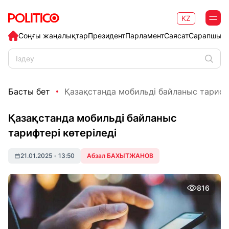
KZ
Соңғы жаңалықтар
Президент
Парламент
Саясат
Сарапшыл
Басты бет
Қазақстанда мобильді байланыс тарифте
Қазақстанда мобильді байланыс
тарифтері көтеріледі
21.01.2025
•
13:50
Абзал БАХЫТЖАНОВ
816