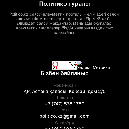
Политико туралы
Politico.kz саяси-әлеуметтік порталы – еліміздегі саяси,
әлеуметтік мәселелерге арналған бірегей жоба.
Еліміздегі саяси жағдайлар, маңызды оқиғалар,
әлеуметтік мәселелер біздің назарымыздан тыс
қалмайды.
Бізбен байланыс
Мекен-жай
ҚР, Астана қаласы, Көксай, дом 2/5
Телефон
+7 (747) 535 1750
Email
politico.kz@gmail.com
WhatsApp
+7 (747) 535 1750