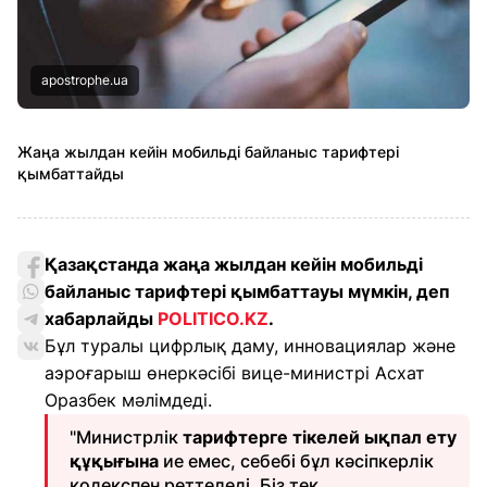
apostrophe.ua
Жаңа жылдан кейін мобильді байланыс тарифтері
қымбаттайды
Қазақстанда жаңа жылдан кейін мобильді
байланыс тарифтері қымбаттауы мүмкін, деп
хабарлайды
POLITICO.KZ
.
Бұл туралы цифрлық даму, инновациялар және
аэроғарыш өнеркәсібі вице-министрі Асхат
Оразбек мәлімдеді.
"Министрлік
тарифтерге тікелей ықпал ету
құқығына
ие емес, себебі бұл кәсіпкерлік
кодекспен реттеледі. Біз тек