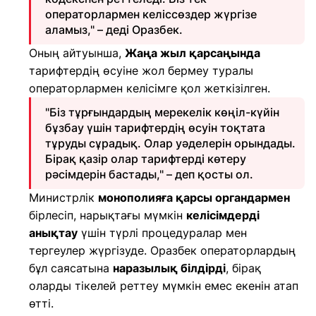
операторлармен келіссөздер жүргізе
аламыз," – деді Оразбек.
Оның айтуынша,
Жаңа жыл қарсаңында
тарифтердің өсуіне жол бермеу туралы
операторлармен келісімге қол жеткізілген.
"Біз тұрғындардың мерекелік көңіл-күйін
бұзбау үшін тарифтердің өсуін тоқтата
тұруды сұрадық. Олар уәделерін орындады.
Бірақ қазір олар тарифтерді көтеру
рәсімдерін бастады," – деп қосты ол.
Министрлік
монополияға қарсы органдармен
бірлесіп, нарықтағы мүмкін
келісімдерді
анықтау
үшін түрлі процедуралар мен
тергеулер жүргізуде. Оразбек операторлардың
бұл саясатына
наразылық білдірді
, бірақ
оларды тікелей реттеу мүмкін емес екенін атап
өтті.