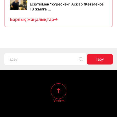
Есірткімен "күрескен" Асқар Жетегенов
18 жылға ...
Барлық жаңалықтар
Табу
Үстіге