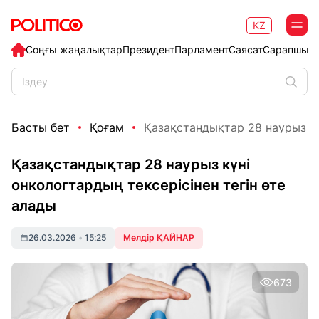
KZ
Соңғы жаңалықтар
Президент
Парламент
Саясат
Сарапшыл
Басты бет
Қоғам
Қазақстандықтар 28 наурыз кү
Қазақстандықтар 28 наурыз күні
онкологтардың тексерісінен тегін өте
алады
26.03.2026
•
15:25
Мөлдір ҚАЙНАР
673