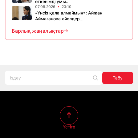
өткенімді ұмы...
07.08.2026
23:10
«Үнсіз қала алмаймын»: Айжан
Аймағанова әйелдер...
Барлық жаңалықтар
Табу
Үстіге