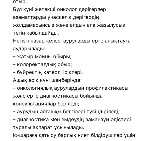
отыр.
Бұл күні жетекші онколог дәрігерлер
азаматтарды учаскелік дәрігердің
жолдамасынсыз және алдын ала жазылусыз
тегін қабылдайды.
Негізгі назар келесі ауруларды ерте анықтауға
аударылады:
– жатыр мойны обыры;
– колоректалдық обыр;
– бүйректің қатерлі ісіктері.
Ашық есік күні шеңберінде:
– онкологиялық аурулардың профилактикасы
және ерте диагностикасы бойынша
консультациялар беріледі;
– аурудың алғашқы белгілері түсіндіріледі;
– диагностика мен емдеудің заманауи әдістері
туралы ақпарат ұсынылады.
Іс-шараға қатысу барлық ниет білдірушілер үшін