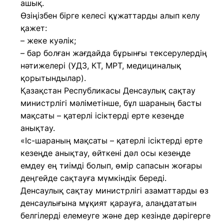
ашық.
Өзіңізбен бірге келесі құжаттарды алып келу
қажет:
– жеке куәлік;
– бар болған жағдайда бұрынғы тексерулердің
нәтижелері (УДЗ, КТ, МРТ, медициналық
қорытындылар).
Қазақстан Республикасы Денсаулық сақтау
министрлігі мәліметінше, бұл шараның басты
мақсаты – қатерлі ісіктерді ерте кезеңде
анықтау.
«Іс-шараның мақсаты – қатерлі ісіктерді ерте
кезеңде анықтау, өйткені дәл осы кезеңде
емдеу ең тиімді болып, өмір сапасын жоғары
деңгейде сақтауға мүмкіндік береді.
Денсаулық сақтау министрлігі азаматтарды өз
денсаулығына мұқият қарауға, алаңдататын
белгілерді елемеуге және дер кезінде дәрігерге