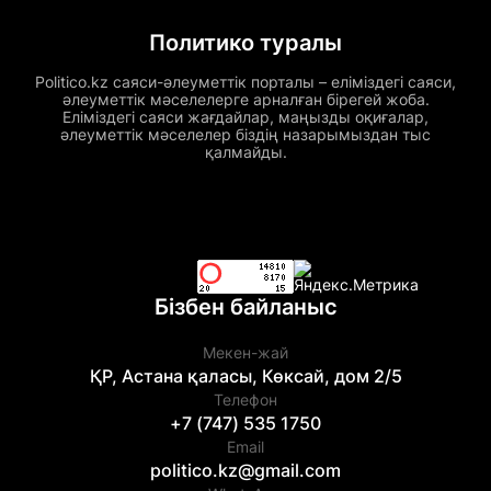
Политико туралы
Politico.kz саяси-әлеуметтік порталы – еліміздегі саяси,
әлеуметтік мәселелерге арналған бірегей жоба.
Еліміздегі саяси жағдайлар, маңызды оқиғалар,
әлеуметтік мәселелер біздің назарымыздан тыс
қалмайды.
Бізбен байланыс
Мекен-жай
ҚР, Астана қаласы, Көксай, дом 2/5
Телефон
+7 (747) 535 1750
Email
politico.kz@gmail.com