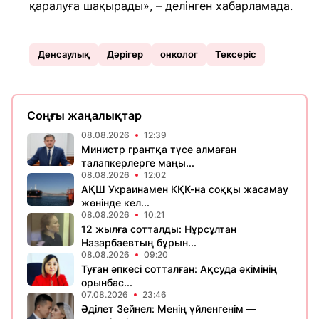
қаралуға шақырады», – делінген хабарламада.
Денсаулық
Дәрігер
онколог
Тексеріс
Соңғы жаңалықтар
08.08.2026
12:39
Министр грантқа түсе алмаған
талапкерлерге маңы...
08.08.2026
12:02
АҚШ Украинамен КҚК-на соққы жасамау
жөнінде кел...
08.08.2026
10:21
12 жылға сотталды: Нұрсұлтан
Назарбаевтың бұрын...
08.08.2026
09:20
Туған әпкесі сотталған: Ақсуда әкімінің
орынбас...
07.08.2026
23:46
Әділет Зейнел: Менің үйленгенім —