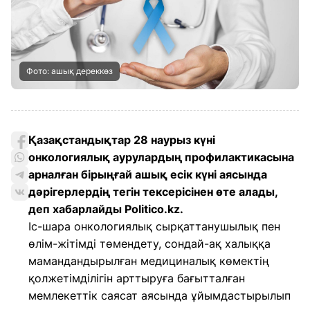
Фото: ашық дереккөз
Қазақстандықтар 28 наурыз күні
онкологиялық аурулардың профилактикасына
арналған бірыңғай ашық есік күні аясында
дәрігерлердің тегін тексерісінен өте алады,
деп хабарлайды Politico.kz.
Іс-шара онкологиялық сырқаттанушылық пен
өлім-жітімді төмендету, сондай-ақ халыққа
мамандандырылған медициналық көмектің
қолжетімділігін арттыруға бағытталған
мемлекеттік саясат аясында ұйымдастырылып