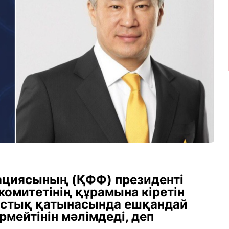
ациясының (ҚФФ) президенті
омитетінің құрамына кіретін
ыстық қатынасында ешқандай
мейтінін мәлімдеді, деп