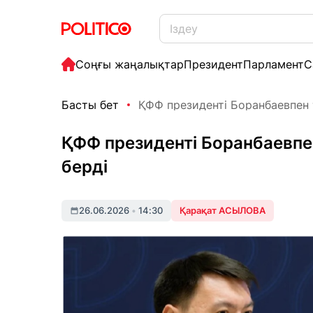
Соңғы жаңалықтар
Президент
Парламент
С
Басты бет
ҚФФ президенті Боранбаевпен 
ҚФФ президенті Боранбаевп
берді
26.06.2026
•
14:30
Қарақат АСЫЛОВА