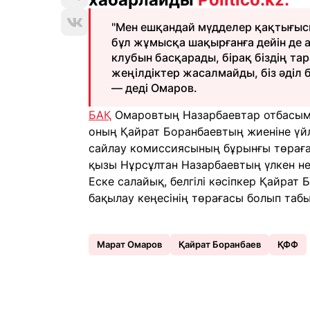
"Мен ешқандай мүдделер қақтығысын
бұл жұмысқа шақырғанға дейін де а
клубын басқарады, бірақ біздің т
жеңілдіктер жасалмайды, біз әділ 
— деді Омаров.
БАҚ
Омаровтың Назарбаевтар отбасыме
оның Қайрат Боранбаевтың жиеніне үйл
сайлау комиссиясының бұрынғы төрағас
қызы Нұрсұлтан Назарбаевтың үлкен нем
Еске салайық, белгілі кәсіпкер Қайрат
бақылау кеңесінің төрағасы болып таб
Марат Омаров
Қайрат Боранбаев
ҚФФ