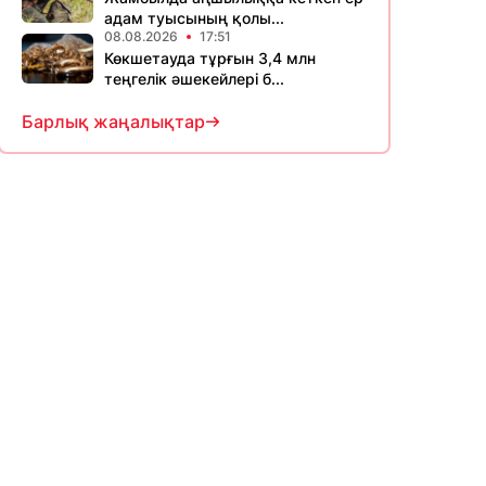
адам туысының қолы...
08.08.2026
17:51
Көкшетауда тұрғын 3,4 млн
теңгелік әшекейлері б...
Барлық жаңалықтар