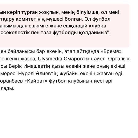
 көріп тұрған жоқпын, менің білуімше, ол мені
тқару комитетінің мүшесі болған. Ол футбол
арапымыздан ешкімге және ешқандай клубқа
бәсекелестік пен таза футболды қолдаймыз",
н байланысы бар екенін, атап айтқанда «Время»
енгенін жазса, Ulysmedia Омаровтың әйелі Орталық
ы Берік Имашевтің қызы екенін және оның екінші
ересі Нұрәлі Әлиевтің жұбайы екенін жазған еді.
 Боранбаев «Қайрат» футбол клубының иесі әрі
ылады.