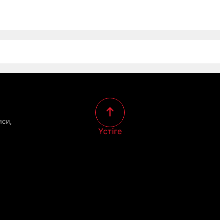
яси,
Үстіге