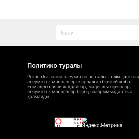
Политико туралы
Politico.kz саяси-әлеуметтік порталы – еліміздегі са
әлеуметтік мәселелерге арналған бірегей жоба.
Еліміздегі саяси жағдайлар, маңызды оқиғалар,
әлеуметтік мәселелер біздің назарымыздан тыс
қалмайды.