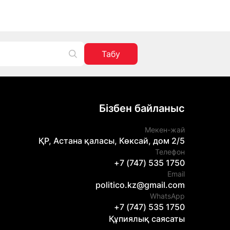
Табу
Бізбен байланыс
Мекен-жай
ҚР, Астана қаласы, Көксай, дом 2/5
Телефон
+7 (747) 535 1750
Email
politico.kz@gmail.com
WhatsApp
+7 (747) 535 1750
Құпиялық саясаты