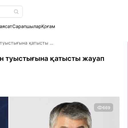
аясат
Сарапшылар
Қоғам
туыстығына қатысты ...
ен туыстығына қатысты жауап
669