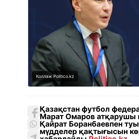
Коллаж Politico.kz
Қазақстан футбол федер
Марат Омаров атқарушы к
Қайрат Боранбаевпен ту
мүдделер қақтығысын көр
хабарлайды
Politico.kz.