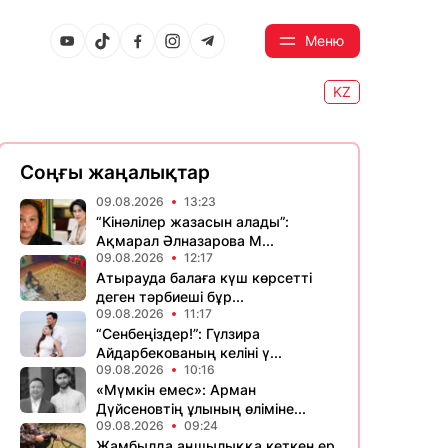
Меню
KZ
Соңғы жаңалықтар
09.08.2026
13:23
“Кінәлілер жазасын алады”:
Ақмарал Әлназарова М...
09.08.2026
12:17
Атырауда балаға күш көрсетті
деген тәрбиеші бұр...
09.08.2026
11:17
“Сенбеңіздер!”: Гүлзира
Айдарбекованың келіні ү...
09.08.2026
10:16
«Мүмкін емес»: Арман
Дүйсеновтің ұлының өліміне...
09.08.2026
09:24
Жамбылда аңшылыққа кеткен ер