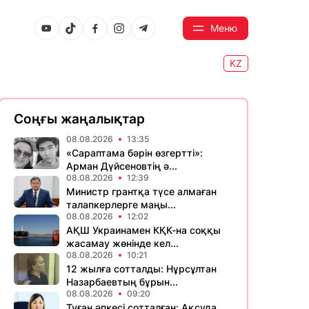
Меню
KZ
Соңғы жаңалықтар
08.08.2026
13:35
«Сараптама бәрін өзгертті»:
Арман Дүйсеновтің ә...
08.08.2026
12:39
Министр грантқа түсе алмаған
талапкерлерге маңы...
08.08.2026
12:02
АҚШ Украинамен КҚК-на соққы
жасамау жөнінде кел...
08.08.2026
10:21
12 жылға сотталды: Нұрсұлтан
Назарбаевтың бұрын...
08.08.2026
09:20
Туған әпкесі сотталған: Ақсуда