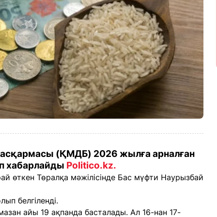
басқармасы (ҚМДБ) 2026 жылға арналған
деп хабарлайды
Politico.kz.
ай өткен Төралқа мәжілісінде Бас мүфти Наурызбай
лып белгіленді.
азан айы 19 ақпанда басталады. Ал 16-нан 17-