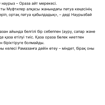
0 наурыз – Ораза айт мерекесі.
сты Мүфтилер алқасы жанындағы пәтуа кеңесінің
ріп, ортақ пәтуа қабылдадық», – деді Наурызбай
зан айында белгілі бір себеппен (ауру, сапар және
де қаза етілуі тиіс. Қаза ораза бөлек ниетпен
 біріктіруге болмайды.
 келесі Рамазанға дейін өтеу – міндет, бірақ оны