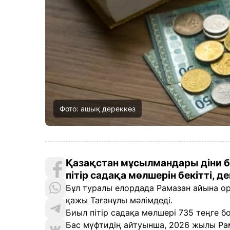
Фото: ашық дереккөз
Қазақстан мұсылмандары діни 
пітір садақа мөлшерін бекітті, 
Бұл туралы елордада Рамазан айына ор
қажы Тағанұлы мәлімдеді.
Биыл пітір садақа мөлшері 735 теңге бо
Бас мүфтидің айтуынша, 2026 жылы Рам