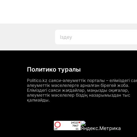
Политико туралы
Politico.kz саяси-әлеуметтік порталы – еліміздегі са
әлеуметтік мәселелерге арналған бірегей жоба.
Еліміздегі саяси жағдайлар, маңызды оқиғалар,
әлеуметтік мәселелер біздің назарымыздан тыс
қалмайды.