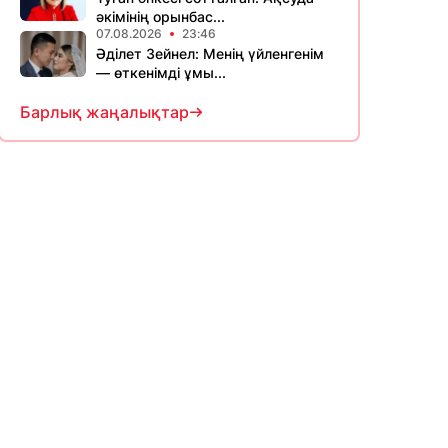
әкімінің орынбас...
07.08.2026
23:46
Әділет Зейнел: Менің үйленгенім
— өткенімді ұмы...
Барлық жаңалықтар