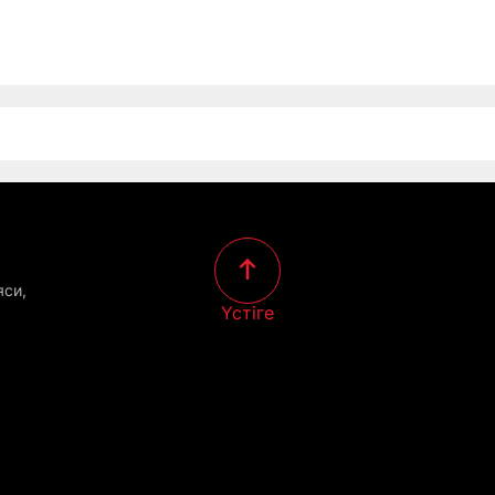
яси,
Үстіге