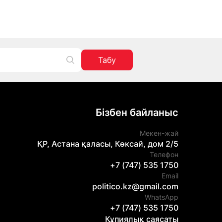
Табу
Бізбен байланыс
Мекен-жай
ҚР, Астана қаласы, Көксай, дом 2/5
Телефон
+7 (747) 535 1750
Email
politico.kz@gmail.com
WhatsApp
+7 (747) 535 1750
Құпиялық саясаты