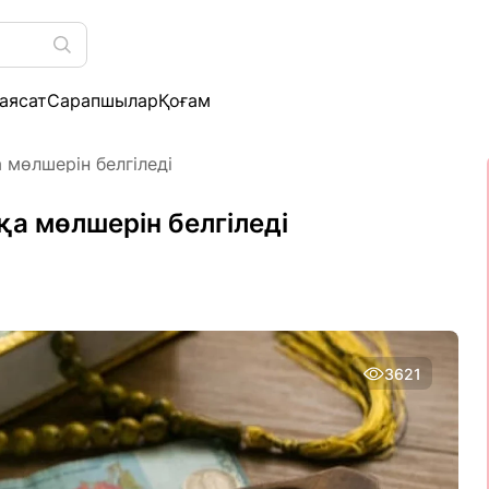
аясат
Сарапшылар
Қоғам
 мөлшерін белгіледі
а мөлшерін белгіледі
3621