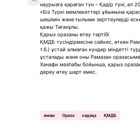
наурызға қараған түн – Қадір түні, ал 2
«Біз Түркі мемлекеттері ұйымына қара
шешімін және ғылыми зерттеулерді еске
қажы Тағанұлы.
Қарыз оразаны өтеу тәртібі
ҚМДБ түсіндірмесіне сәйкес, өткен Рама
т.б.) ұстай алмаған күндер міндетті түр
ұсталады және оны Рамазан оразасымен
Ханафи мәзһабы бойынша, қарыз оразаны
дереу өтеу шарт емес.
имам
Ораза
садақа
ҚМДБ