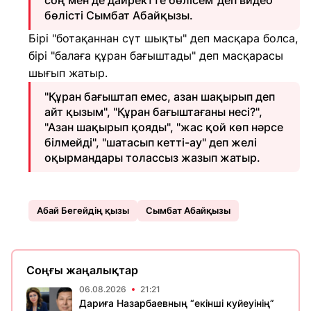
соң мен де дайректте бөлісем"деп видео
бөлісті Сымбат Абайқызы.
Бірі "ботақаннан сүт шықты" деп масқара болса,
бірі "балаға құран бағыштады" деп масқарасы
шығып жатыр.
"Құран бағыштап емес, азан шақырып деп
айт қызым", "Құран бағыштағаны несі?",
"Азан шақырып қояды", "жас қой көп нәрсе
білмейді", "шатасып кетті-ау" деп желі
оқырмандары толассыз жазып жатыр.
Абай Бегейдің қызы
Сымбат Абайқызы
Соңғы жаңалықтар
06.08.2026
21:21
Дариға Назарбаевның “екінші куйеуінің”