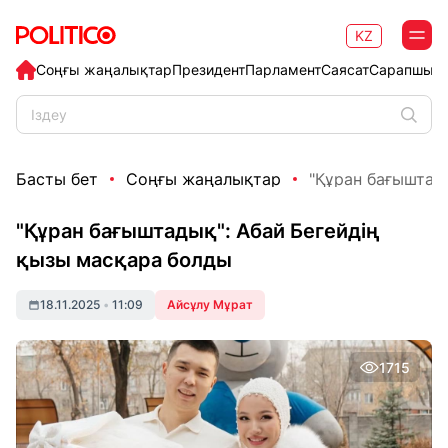
KZ
Соңғы жаңалықтар
Президент
Парламент
Саясат
Сарапшыл
Басты бет
Соңғы жаңалықтар
"Құран бағыштады
"Құран бағыштадық": Абай Бегейдің
қызы масқара болды
18.11.2025
•
11:09
Айсұлу Мұрат
1715