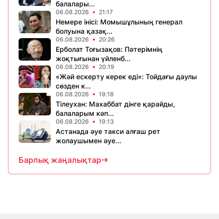
балалары...
06.08.2026
21:17
Немере інісі: Момышұлының генерал
болуына қазақ...
06.08.2026
20:26
Ерболат Тоғызақов: Пәтерімнің
жоқтығынан үйленб...
06.08.2026
20:19
«Жәй ескерту керек еді»: Тойдағы даулы
сөзден к...
06.08.2026
19:18
Тілеухан: Махаббат дінге қарайды,
балаларым кәп...
06.08.2026
19:13
Астанада әуе такси алғаш рет
жолаушымен әуе...
Барлық жаңалықтар