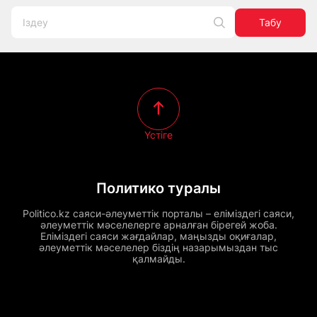
Табу
Үстіге
Политико туралы
Politico.kz саяси-әлеуметтік порталы – еліміздегі саяси,
әлеуметтік мәселелерге арналған бірегей жоба.
Еліміздегі саяси жағдайлар, маңызды оқиғалар,
әлеуметтік мәселелер біздің назарымыздан тыс
қалмайды.