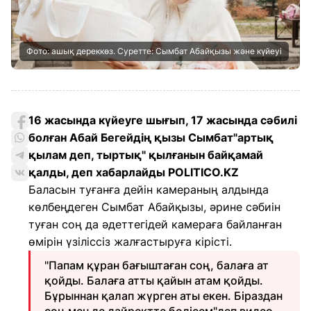
Фото: ашық дереккөз. Суретте: Сымбат Абайқызы және күйеуі
16 жасында күйеуге шығып, 17 жасында сәбилі
болған Абай Бегейдің қызы Сымбат"артық
қылам деп, тыртық" қылғанын байқамай
қалды, деп хабарлайды POLITICO.KZ
Баласын туғанға дейін камераның алдында
көлбеңдеген Сымбат Абайқызы, әрине сәбиін
туған соң да әдеттегідей камераға байланған
өмірін үзіліссіз жалғастыруға кірісті.
"Папам құран бағыштаған соң, балаға ат
қойды. Балаға атты қайын атам қойды.
Бұрыннан қалап жүрген аты екен. Біраздан