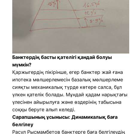
Банктердің басты қателігі қандай болуы
мүмкін?
Қаржыгердің пікірінше, егер банктер жай ғана
ипотека мөлшерлемесін базалық мөлшерлеме
сияқты механикалық түрде көтере салса, бұл
үлкен қателік болады. Мұндай қадам нарықтағы
үлесінен айырылуға және өздерінің табысына
соққы беруге алып келеді.
Сарапшының ұсынысы: Динамикалық баға
белгілеу
Расул Рысмамбетов банктерге баға белгілеудің