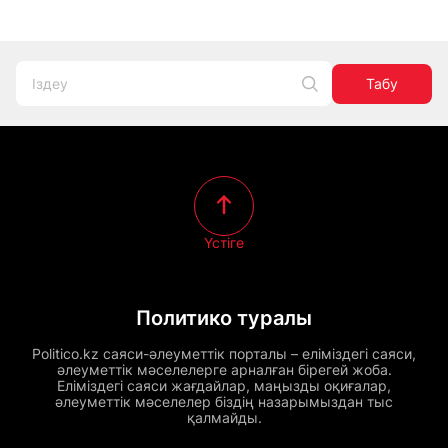
Табу
Үстіге
Политико туралы
Politico.kz саяси-әлеуметтік порталы – еліміздегі саяси,
әлеуметтік мәселелерге арналған бірегей жоба.
Еліміздегі саяси жағдайлар, маңызды оқиғалар,
әлеуметтік мәселелер біздің назарымыздан тыс
қалмайды.