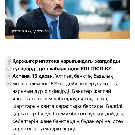
фото: ашық дереккөз
Қаржыгер ипотека нарығындағы жағдайды
түсіндірді, деп хабарлайды POLITICO.KZ.
Астана. 15 қазан.
Ұлттық банктің базалық
мөлшерлемені 18%-ға дейін көтеруі ипотека
нарығын дүр сілкіндірді. Банктер жаппай
ипотекаға өтінім қабылдауды тоқтатып,
шарттарын қайта қарастыра бастады. Белгілі
қаржыгер Расул Рысмамбетов бұл жағдайдың
себептерін және банктердің бұдан әрі не істеуі
керектігін түсіндіріп берді.