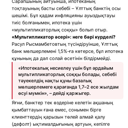
Сарапшының айтуынша, ипотеканың
тоқтауының басты себебі – Ұлттық банктің осы
шешімі. Бұл қадам инфляцияны ауыздықтауы
тиіс болғанымен, ипотека үшін
«мультипликаторлық соққы» болып отыр.
«Мультипликатор әсері»: неге бәрі күрделі?
Расул Рысмамбетовтың түсіндіруінше, Ұлттық
банк мөлшерлемені 1,5%-ға көтерсе, бұл ипотека
құнының да дәл солай өсетінін білдірмейді.
«Ипотекалық несиелеу үшін бұл әрдайым
мультипликаторлық соққы болады, себебі
тәуекелдің нақты құны базалық
мөлшерлемеге қарағанда 1,7–2 есе жылдам
өсуі мүмкін», – дейді қаржыгер.
Яғни, банктер тек өздеріне келетін ақшаның
қымбаттауын ғана емес, сонымен бірге
клиенттердің қарызын төлей алмай қалу
(дефолт) ықтималдығының артуын, кепілге