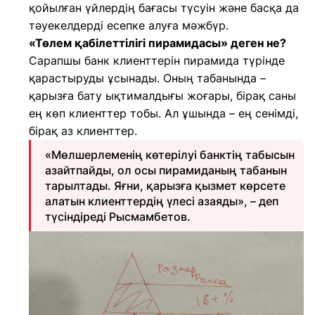
қойылған үйлердің бағасы түсуін және басқа да
тәуекелдерді есепке алуға мәжбүр.
«Төлем қабілеттілігі пирамидасы» деген не?
Сарапшы банк клиенттерін пирамида түрінде
қарастыруды ұсынады. Оның табанында –
қарызға бату ықтималдығы жоғары, бірақ саны
ең көп клиенттер тобы. Ал ұшында – ең сенімді,
бірақ аз клиенттер.
«Мөлшерлеменің көтерілуі банктің табысын
азайтпайды, ол осы пирамиданың табанын
тарылтады. Яғни, қарызға қызмет көрсете
алатын клиенттердің үлесі азаяды», – деп
түсіндіреді Рысмамбетов.