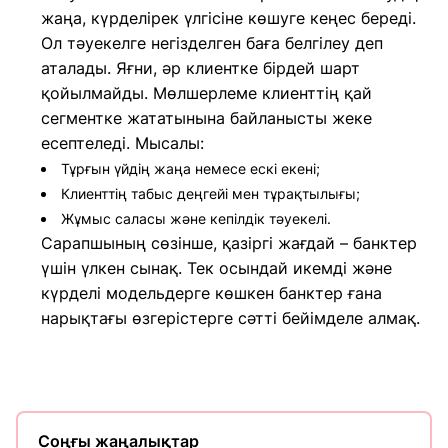
жаңа, күрделірек үлгісіне көшуге кеңес береді.
Ол тәуекелге негізделген баға белгілеу деп
аталады. Яғни, әр клиентке бірдей шарт
қойылмайды. Мөлшерлеме клиенттің қай
сегментке жататынына байланысты жеке
есептеледі. Мысалы:
Тұрғын үйдің жаңа немесе ескі екені;
Клиенттің табыс деңгейі мен тұрақтылығы;
Жұмыс саласы және кепілдік тәуекелі.
Сарапшының сөзінше, қазіргі жағдай – банктер
үшін үлкен сынақ. Тек осындай икемді және
күрделі модельдерге көшкен банктер ғана
нарықтағы өзгерістерге сәтті бейімделе алмақ.
Соңғы жаңалықтар