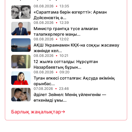
08.08.2026
13:35
«Сараптама бәрін өзгертті»: Арман
Дүйсеновтің ә...
08.08.2026
12:39
Министр грантқа түсе алмаған
талапкерлерге маңы...
08.08.2026
12:02
АҚШ Украинамен КҚК-на соққы жасамау
жөнінде кел...
08.08.2026
10:21
12 жылға сотталды: Нұрсұлтан
Назарбаевтың бұрын...
08.08.2026
09:20
Туған әпкесі сотталған: Ақсуда әкімінің
орынбас...
07.08.2026
23:46
Әділет Зейнел: Менің үйленгенім —
өткенімді ұмы...
Барлық жаңалықтар