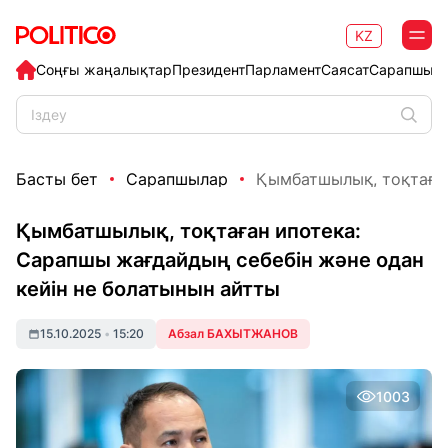
KZ
Соңғы жаңалықтар
Президент
Парламент
Саясат
Сарапшыл
Басты бет
Сарапшылар
Қымбатшылық, тоқтаған
Қымбатшылық, тоқтаған ипотека:
Сарапшы жағдайдың себебін және одан
кейін не болатынын айтты
15.10.2025
•
15:20
Абзал БАХЫТЖАНОВ
1003