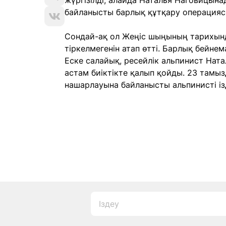
жүргізілді, алайда Наталья Наговицынад
байланысты барлық құтқару операция
Сондай-ақ ол Жеңіс шыңының тарихында
тіркелмегенін атап өтті. Барлық бейне
Еске салайық, ресейлік альпинист Нат
астам биіктікте қалып қойды. 23 там
нашарлауына байланысты альпинисті із