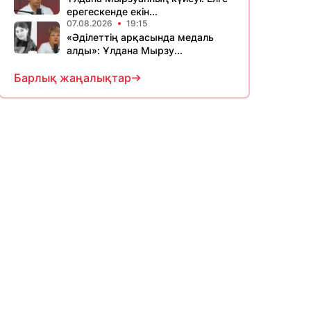
ерегескенде екін...
07.08.2026
19:15
«Әділеттің арқасында медаль
алды»: Ұлдана Мырзу...
Барлық жаңалықтар