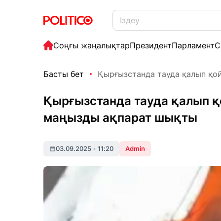
Соңғы жаңалықтар
Президент
Парламент
С
Басты бет
Қырғызстанда тауда қалып қойғ
Қырғызстанда тауда қалып қ
маңызды ақпарат шықты
03.09.2025
•
11:20
Admin