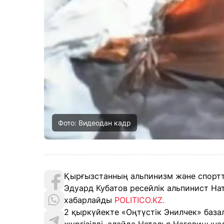
Фото: Видеодан кадр
Қырғызстанның альпинизм және спортт
Эдуард Кубатов ресейлік альпинист На
хабарлайды
POLITICO.KZ.
2 қыркүйекте «Оңтүстік Энилчек» база