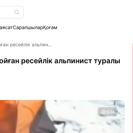
аясат
Сарапшылар
Қоғам
ан ресейлік альпин...
ойған ресейлік альпинист туралы
634