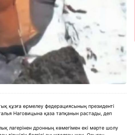
ық құзға өрмелеу федерациясының президенті
талья Наговицына қаза тапқанын растады, деп
лық лагерінен дронның көмегімен екі мәрте шолу