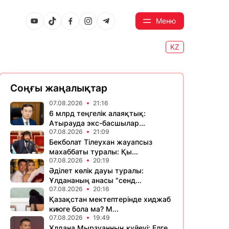
Меню
KZ
Соңғы жаңалықтар
07.08.2026
21:16
6 млрд теңгелік алаяқтық:
Атырауда экс-басшылар...
07.08.2026
21:09
Бекболат Тілеухан жауапсыз
махаббаты туралы: Қы...
07.08.2026
20:19
Әділет көлік дауы туралы:
Ұлдананың анасы "сенд...
07.08.2026
20:16
Қазақстан мектептерінде хиджаб
киюге бола ма? М...
07.08.2026
19:49
Ұлдана Мырзуанның күйеуі: Елге