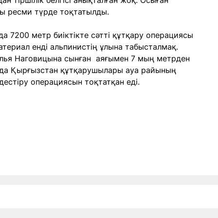
ан тіршілік белгісі анықталған жоқ. Осыған
сы ресми түрде тоқтатылды.
 7200 метр биіктікте сәтті құтқару операциясы
материал енді альпинистің ұлына табысталмақ.
алья Наговицына сынған аяғымен 7 мың метрден
ызда Қырғызстан құтқарушылары ауа райының
дестіру операциясын тоқтатқан еді.