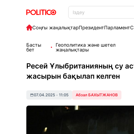
Соңғы жаңалықтар
Президент
Парламент
С
Басты
Геополитика және шетел
бет
жаңалықтары
Ресей Ұлыбританияның су 
жасырын бақылап келген
07.04.2025
•
11:05
Абзал БАХЫТЖАНОВ