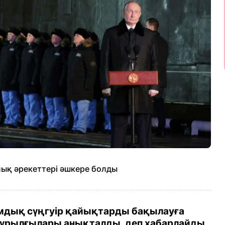
лық әрекеттері әшкере болды
мдық сүңгуір қайықтарды бақылауға
ұрылғылары анықталды, деп хабарлайды