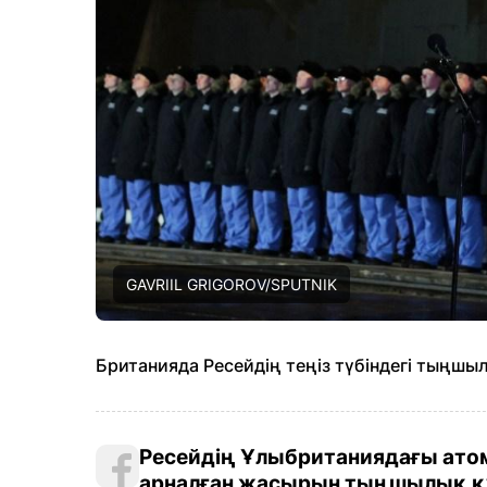
GAVRIIL GRIGOROV/SPUTNIK
Британияда Ресейдің теңіз түбіндегі тыңшы
Ресейдің Ұлыбританиядағы ато
арналған жасырын тыңшылық қ