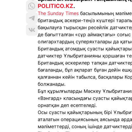
POLITICO.KZ
.
The Sunday Times
басылымының мәліметі
британдық әскери-теңіз күштері тарап
бақылауға тырысқан ресейлік датчикт
де бағытталған «сұр аймақтағы» соғыс 
олигархтардың суперяхталары да қаты
Британдық атомдық суасты қайықтары
датчиктер Ұлыбританияны қоршаған те
Британдық әскерилер тапқан датчиктер 
бағаланды, бұл ақпарат бұған дейін еш
қалғаннан кейін табылса, басқалары Ко
болжанады.
Бұл құрылғыларды Мәскеу Ұлыбритани
«Вэнгард» класындағы суасты қайықта
орнатқан деп есептеледі.
Осы суасты қайықтарының бірі Ұлыбрит
аталатын операциясының аясында әрдай
мәліметтерді, соның ішінде датчиктерд