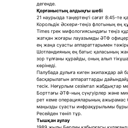
дегенде.
Қорғаныстың алдыңғы шебі
21 наурызда таңертеңгі сағат 8:45-те 
Корольдік Әскери-теңіз флотының ең құ
Times грек мифологиясындағы теңіз құ
жатқан жоғары лауазымды ӘТФ офицерл
ең жаңа суасты аппараттарымен тәжір
Шотландияның ең батыс қаласының жан
зор тұлғаны құрайды, оның алып тікұш
көрінеді.
Палубада дулыға киген экипаждар ай ба
басқарылатын аппараттарды дайындайды
тесік. Неғұрлым сезімтал жабдықтар м
Борттағы ӘТФ-ның сүңгуірлер және мина
рет кеме операцияларының ажырамас б
маңызды суасты инфрақұрылымы бұрын-
Ресейден төніп тұр.
Тышқан аулау
1989 жылы Берлин қабырғасы құлағанда