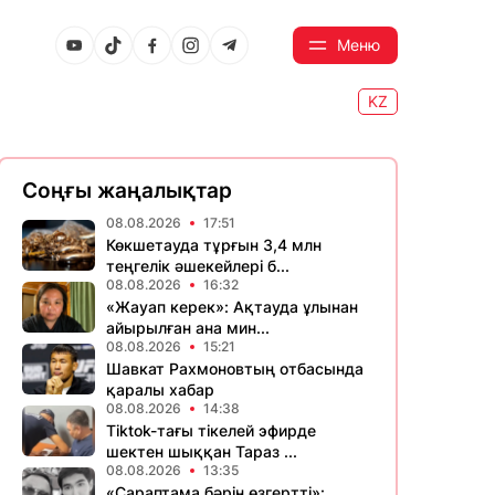
Меню
KZ
Соңғы жаңалықтар
08.08.2026
17:51
Көкшетауда тұрғын 3,4 млн
теңгелік әшекейлері б...
08.08.2026
16:32
«Жауап керек»: Ақтауда ұлынан
айырылған ана мин...
08.08.2026
15:21
Шавкат Рахмоновтың отбасында
қаралы хабар
08.08.2026
14:38
Tiktok-тағы тікелей эфирде
шектен шыққан Тараз ...
08.08.2026
13:35
«Сараптама бәрін өзгертті»: