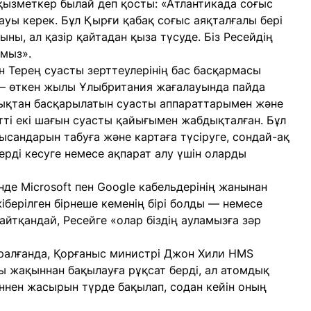
ызметкер былай деп қосты: «Атлантикада соғыс
уы керек. Бұл Қырғи қабақ соғыс аяқталғалы бері
ны, ал қазір қайтадан қыза түсуде. Біз Ресейдің
рмыз».
н Терең суасты зерттеулерінің бас басқармасы
 — өткен жылы Ұлыбритания жағалауында пайда
шықтан басқарылатын суасты аппараттарымен және
етті екі шағын суасты қайығымен жабдықталған. Бұл
сандарын табуға және картаға түсіруге, сондай-ақ
рді кесуге немесе ақпарат алу үшін оларды
де Microsoft пен Google кабельдерінің жанынан
іберілген бірнеше кеменің бірі болды — немесе
йтқандай, Ресейге «олар біздің ауламызға зәр
ралғанда, Қорғаныс министрі Джон Хили HMS
ы жақыннан бақылауға рұқсат берді, ал атомдық
ннен жасырын түрде бақылап, содан кейін оның