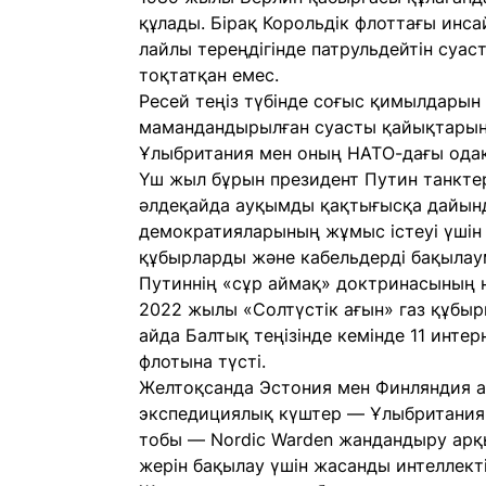
құлады. Бірақ Корольдік флоттағы инс
лайлы тереңдігінде патрульдейтін суа
тоқтатқан емес.
Ресей теңіз түбінде соғыс қимылдарын
мамандандырылған суасты қайықтарыны
Ұлыбритания мен оның НАТО-дағы одақ
Үш жыл бұрын президент Путин танктері
әлдеқайда ауқымды қақтығысқа дайынд
демократияларының жұмыс істеуі үшін 
құбырларды және кабельдерді бақылау
Путиннің «сұр аймақ» доктринасының н
2022 жылы «Солтүстік ағын» газ құбыр
айда Балтық теңізінде кемінде 11 интер
флотына түсті.
Желтоқсанда Эстония мен Финляндия ар
экспедициялық күштер — Ұлыбритания б
тобы — Nordic Warden жандандыру арқы
жерін бақылау үшін жасанды интеллекті