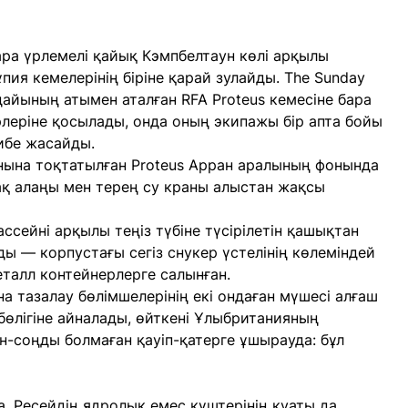
қара үрлемелі қайық Кэмпбелтаун көлі арқылы
пия кемелерінің біріне қарай зулайды. The Sunday
дайының атымен аталған RFA Proteus кемесіне бара
еріне қосылады, онда оның экипажы бір апта бойы
ибе жасайды.
ына тоқтатылған Proteus Арран аралының фонында
ақ алаңы мен терең су краны алыстан жақсы
ссейні арқылы теңіз түбіне түсірілетін қашықтан
 — корпустағы сегіз снукер үстелінің көлеміндей
еталл контейнерлерге салынған.
 тазалау бөлімшелерінің екі ондаған мүшесі алғаш
өлігіне айналады, өйткені Ұлыбританияның
соңды болмаған қауіп-қатерге ұшырауда: бұл
, Ресейдің ядролық емес күштерінің қуаты да