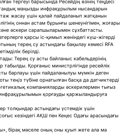
ылған тергеуі барысында Ресейдің өзінің теңдесі
ритандық маңызды инфрақұрылым нысандарын
ботаж жасау үшін қалай пайдаланып жатқанын
ігінің оннан астам бұрынғы шенеунігімен, жоғары
әне әскери сарапшыларымен сұхбаттасты.
терлерге қарсы іс-қимыл жөніндегі күш-жігерді
отының терең су астындағы бақылау кемесі RFA
імділік берілді.
ады: Терең су асты байланыс кабельдерінің
 табылды. Қорғаныс министрлігінде ресейлік
асты барлауы үшін пайдаланылуы мүмкін деген
оты теңіз түбіне орнатылған басқа да датчиктерді
ергетикалық компанияларды әскерилермен тығыз
 инфрақұрылымын қорғауды қаржыландыруға
р толқындар астындағы үстемдік үшін
оғыс кезіндегі АҚШ пен Кеңес Одағы арасындағы
ы», бірақ мәселе оның оны қуып жете ала ма