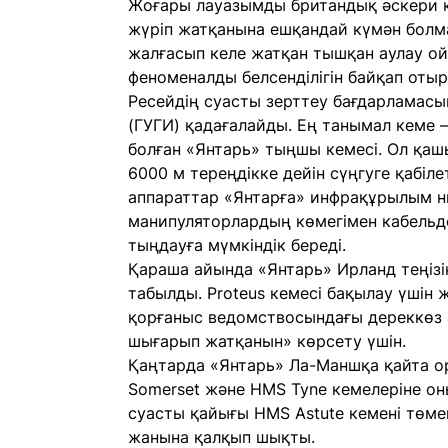
Жоғары лауазымды британдық әскери қ
жүріп жатқанына ешқандай күмән болма
жалғасып келе жатқан тышқан аулау ойы
феноменалды белсенділігін байқап оты
Ресейдің суасты зерттеу бағдарламасы
(ГУГИ) қадағалайды. Ең танымал кеме
болған «Янтарь» тыңшы кемесі. Ол қа
6000 м тереңдікке дейін сүңгуге қабіл
аппараттар «Янтарға» инфрақұрылым ны
манипуляторлардың көмегімен кабельде
тыңдауға мүмкіндік береді.
Қараша айында «Янтарь» Ирланд теңізін
табылды. Proteus кемесі бақылау үшін ж
қорғаныс ведомствосындағы дереккөз а
шығарып жатқанын» көрсету үшін.
Қаңтарда «Янтарь» Ла-Маншқа қайта о
Somerset және HMS Tyne кемелеріне он
суасты қайығы HMS Astute кемені төме
жанына қалқып шықты.