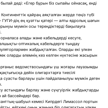
былай деді: «Егер бұрын біз сыпайы ойнасақ, енді
 Континенттік қайраң аяқталған жерде теңіз түбі
— ГУГИ-дің ең қуатты қатері — алты ядролық шағын
рынуы мүмкін осы тереңдіктерді бақылауға
.
 орналаса алады және кабельдерді кесуге,
талшықты-оптикалық кабельдерге тыңдау
пуляторлармен жабдықталған. Оларды екі үлкен
ек оларды әлемнің кез келген нүктесіне жасырын
 Қорғаныс ведомствосындағы үш жоғары лауазымды
ақтығысқа дейін олигархтарға тиесілі
а суасты барлауы үшін пайдаланылуы мүмкін деген
.
 су астындағы барлау және сүңгуірлік жабдықтарды
ай бассейндері бар.
санттық-шабуыл кемесі Кипрдегі Лимассол портын
айтты, өйткені оның жанына бір олигархтың үлкен