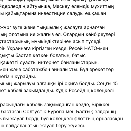
айдерлердің айтуынша, Мәскеу әлемдік мұхиттың
сты қайықтарына инвестиция салуды ешқашан
 жүргізуге және тыңшылық жасауға арналған
ң флотына ие жалғыз ел. Олардың кейбіреулері
тастарының мүмкіндіктерінен асып түседі.
н Украинаға кіргізген кезде, Ресей НАТО-мен
ықты бастап кеткен болатын, батыс
қажетті суасты интернет байланыстарын,
мен және саботажбен айналысты. Бұл әрекеттер
егізін құрайды.
ының жарылуы алғашқы ірі оқиға болды. Соңғы 15
нет кабелі зақымданды. Күдік Ресейдің көлеңкелі
асындағы кабель зақымданған кезде, Біріккен
астаған Солтүстік Еуропа мен Балтық елдерінің
лы жауап берді, бұл көлеңкелі флоттың орналасқан
ні пайдаланатын жауап беру жүйесі.