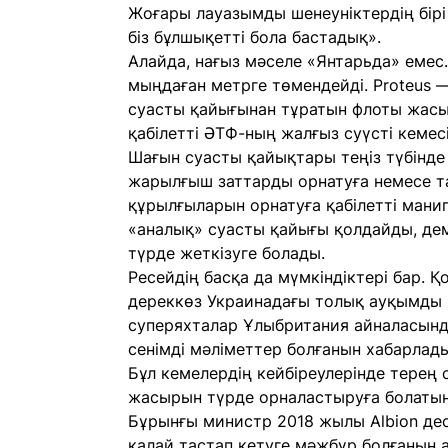
Жоғары лауазымды шенеуніктердің бірі 
біз бұлшықетті бола бастадық».
Алайда, нағыз мәселе «Янтарьда» емес.
мыңдаған метрге төмендейді. Proteus 
суасты қайығынан тұратын флоты жасы
қабілетті ӘТФ-ның жалғыз суүсті кемесі
Шағын суасты қайықтары теңіз түбінде
жарылғыш заттарды орнатуға немесе 
құрылғыларын орнатуға қабілетті мани
«аналық» суасты қайығы қолдайды, дем
түрде жеткізуге болады.
Ресейдің басқа да мүмкіндіктері бар.
дереккөз Украинадағы толық ауқымды қ
суперяхталар Ұлыбритания айналасынд
сенімді мәліметтер болғанын хабарлады
Бұл кемелердің кейбіреулерінде терең
жасырын түрде орналастыруға болатын 
Бұрынғы министр 2018 жылы Albion де
қалай тастап кетуге мәжбүр болғанын 