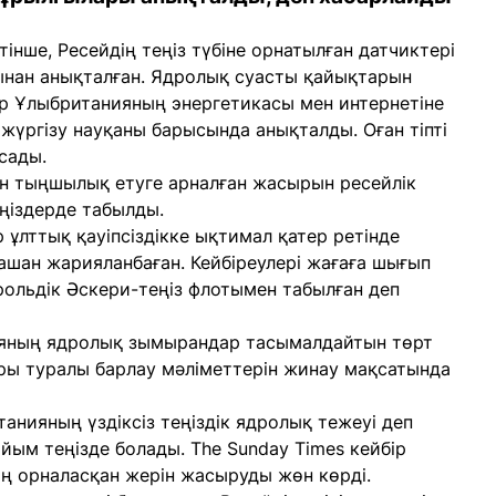
нше, Ресейдің теңіз түбіне орнатылған датчиктері
ынан анықталған. Ядролық суасты қайықтарын
ер Ұлыбританияның энергетикасы мен интернетіне
жүргізу науқаны барысында анықталды. Оған тіпті
сады.
н тыңшылық етуге арналған жасырын ресейлік
ңіздерде табылды.
ұлттық қауіпсіздікке ықтимал қатер ретінде
қашан жарияланбаған. Кейбіреулері жағаға шығып
рольдік Әскери-теңіз флотымен табылған деп
яның ядролық зымырандар тасымалдайтын төрт
ры туралы барлау мәліметтерін жинау мақсатында
анияның үздіксіз теңіздік ядролық тежеуі деп
ым теңізде болады. The Sunday Times кейбір
ің орналасқан жерін жасыруды жөн көрді.