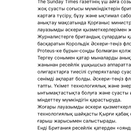
The Sunday Times газетінің үш айға соз
жоқ суасты соғысы мүмкіндіктерін б
картаға түсіру, бұзу және ықтимал са
анықтау мақсатында Қорғаныс министрл
лауазымды әскери қызметкерлерімен ж
Журналистерге британдық сулардағы қа
басқаратын Корольдік Әскери-теңіз фл
Proteus-ке бұрын-соңды болмаған қолжет
Тергеу сонымен қатар мыналарды анықт
жанынан ресейлік ұшқышсыз аппараттар
олигархтарға тиесілі суперяхталар су
сенімді ақпарат болды. Әскери-теңіз фл
тапты. Үкімет технологиялық және эн
ынтымақтастықта болуға және суасты
міндеттеу мүмкіндігін қарастыруда.
Жоғары лауазымды әскери қызметкерле
технологиялық шайқасты Қырғи қабақ с
ғарыш жарысымен салыстырады.
Енді Британия ресейлік қатерден «оянд