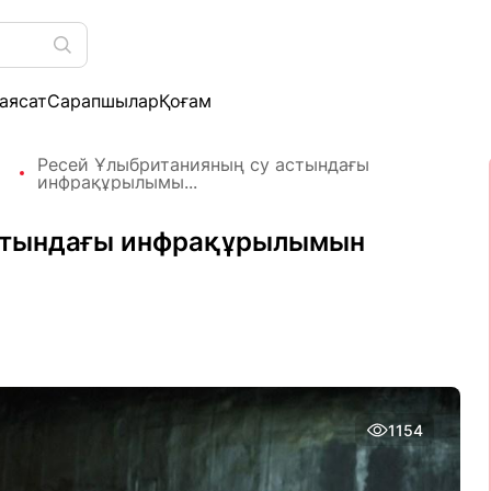
аясат
Сарапшылар
Қоғам
Ресей Ұлыбританияның су астындағы
инфрақұрылымы...
астындағы инфрақұрылымын
1154