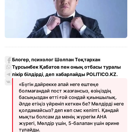
Блогер, психолог Шолпан Тоқтархан
Тұрсынбек Қабатов пен оның отбасы туралы
пікір білдірді, деп хабарлайды POLITICO.KZ.
«Бүгін дайрекке апай неге ештеңе
болмағандай пост жазғансыз, өзіңіздің
басыңыздан өтті ғой сондай қиыншылық.
Әлде етіңіз үйреніп кеткен бе? Мөлдірді неге
қолдамайсыз? деп көп смс келіпті. Қандай
мықты болсам да менің жүрегім АНА
жүрегі, Мөлдір үшін, 5-балапан үшін әрине
тулайды.