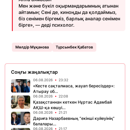
Мен және бүкіл оқырмандарымның атынан
айтамын; Сені де, киноңды да қолдаймыз,
біз сенімен біргеміз, барлық аналар сенімен
бірге», — деді психолог.
Мөлдір Мұқанова
Тұрсынбек Қабатов
Соңғы жаңалықтар
06.08.2026
23:32
«Кесте сақталмаса, жауап бересіздер»:
Атырау об...
06.08.2026
22:08
Қазақстаннан кеткен Нұртас Адамбай
АҚШ-қа көшуі...
06.08.2026
21:21
Дариға Назарбаевның “екінші куйеуінің”
балалары...
06.08.2026
21:17