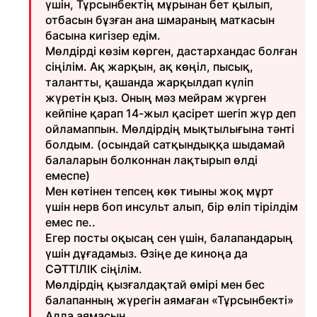
үшін, Тұрсынбектің мұрынан бет қылып,
отбасын бұзған ана шмараның маткасын
басына кигізер едім.
Мөлдірді көзім көрген, дастархандас болған
сіңілім. Ақ жарқын, ақ көңіл, пысық,
талантты, қашанда жарқылдап күліп
жүретін қыз. Оның мәз мейрам жүрген
кейпіне қарап 14-жыл қасірет шегіп жүр деп
ойламаппын. Мөлдірдің мықтылығына тәнті
болдым. (осындай сатқындыққа шыдамай
балаларын болконнан лақтырып өлді
емеспе)
Мен көтінен тепсең көк тиыны жоқ мұрт
үшін нерв боп инсульт алып, бір өліп тірілдім
емес пе..
Егер посты оқысаң сен үшін, балапандарың
үшін дұғадамыз. Өзіңе де киноңа да
СӘТТІЛІК сіңілім.
Мөлдірдің қызғалдақтай өмірі мен бес
балапанның жүрегін аямаған «Тұрсынбекті»
Алла аямасын