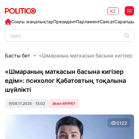
KZ
Соңғы жаңалықтар
Президент
Парламент
Саясат
Сарапшыл
Басты бет
«Шмараның маткасын басына кигізер еді
«Шмараның маткасын басына кигізер
едім»: психолог Қабатовтың тоқалына
шүйлікті
08.11.2025
•
15:02
Әсел МҰРАТ
2122