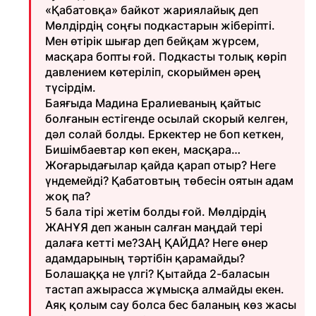
«Қабатовқа» байкот жариялайық деп
Мөлдірдің соңғы подкастарын жіберіпті.
Мен өтірік шығар деп бейқам жүрсем,
масқара бопты ғой. Подкасты толық көріп
давлением көтеріліп, скорыймен әрең
түсірдім.
Баяғыда Мадина Ералиеваның қайтыс
болғанын естігенде осылай скорый келген,
дәл солай болды. Еркектер не боп кеткен,
Бишімбаевтар көп екен, масқара…
Жоғарыдағылар қайда қарап отыр? Неге
үндемейді? Қабатовтың төбесін оятын адам
жоқ па?
5 бала тірі жетім болды ғой. Мөлдірдің
ЖАНҰЯ деп жанын салған маңдай тері
далаға кетті ме?ЗАҢ ҚАЙДА? Неге өнер
адамдарының тәртібін қарамайды?
Болашаққа не үлгі? Қытайда 2-баласын
тастап ажырасса жұмысқа алмайды екен.
Аяқ қолым сау болса бес баланың көз жасы