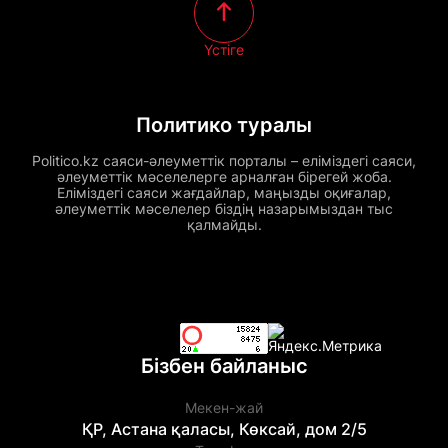
Үстіге
Политико туралы
Politico.kz саяси-әлеуметтік порталы – еліміздегі саяси,
әлеуметтік мәселелерге арналған бірегей жоба.
Еліміздегі саяси жағдайлар, маңызды оқиғалар,
әлеуметтік мәселелер біздің назарымыздан тыс
қалмайды.
Бізбен байланыс
Мекен-жай
ҚР, Астана қаласы, Көксай, дом 2/5