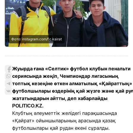
Фото: instagram.com/f.c.kairat
Жуырда ғана «Селтик» футбол клубын пенальти
сериясында жеңіп, Чемпиондар лигасының
топтық кезеңіне өткен алматылық «Қайраттың»
футболшылары өздерінің қай жүзге және қай ру
жататындарын айтты, деп хабарлайды
.
POLITICO.KZ
Клубтың әлеуметтік желідегі парақшасында
«Қайрат» ойыншыларының арасында қазақ
футболшылары қай рудан екені сұралды.