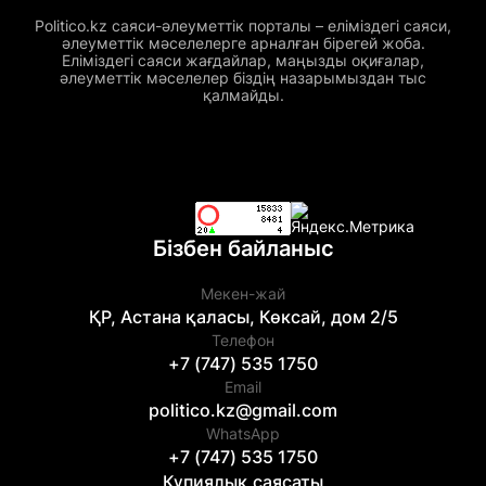
Politico.kz саяси-әлеуметтік порталы – еліміздегі саяси,
әлеуметтік мәселелерге арналған бірегей жоба.
Еліміздегі саяси жағдайлар, маңызды оқиғалар,
әлеуметтік мәселелер біздің назарымыздан тыс
қалмайды.
Бізбен байланыс
Мекен-жай
ҚР, Астана қаласы, Көксай, дом 2/5
Телефон
+7 (747) 535 1750
Email
politico.kz@gmail.com
WhatsApp
+7 (747) 535 1750
Құпиялық саясаты