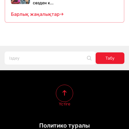
сөзден к...
Барлық жаңалықтар
Табу
Үстіге
Политико туралы