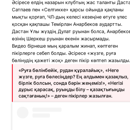
Әсіресе елдің назарын клубтың жас таланты Даст
Сатпаев пен «Селтикке» қарсы ойында қақпаны
мықты қорғап, ЧЛ-дың келесі кезеңіне өтуге үлес
қосқан қақпашы Темірлан Анарбеков аудартты.
Дастан Ұлы жүздің Дулат руынан болса, Анарбеко
өзінің Шеркеш руынан екенін жасырмады.
Видео бірнеше мың қаралым жинап, көптеген
пікірлерге себеп болды. Әсіресе «жүзге, руға
бөлінудің қажеті жоқ» деген пікір көптеп жазылды
«Руға бөлінбейік, рудан құралайық», «Неге
жүзге, руға бөлесіңдер? Ең алдымен қазақпыз,
бірлік болсын, сонда бәрін жеңеміз!», «Негізі
дұрыс қарасақ, руыңды білу – қазақтығыңды
сақтағаның!» – деген пікірлер жазылған.