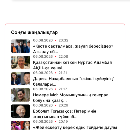
Соңғы жаңалықтар
06.08.2026
23:32
«Кесте сақталмаса, жауап бересіздер»:
Атырау об...
06.08.2026
22:08
Қазақстаннан кеткен Нұртас Адамбай
АҚШ-қа көшуі...
06.08.2026
21:21
Дариға Назарбаевның “екінші куйеуінің”
балалары...
06.08.2026
21:17
Немере інісі: Момышұлының генерал
болуына қазақ...
06.08.2026
20:26
Ерболат Тоғызақов: Пәтерімнің
жоқтығынан үйленб...
06.08.2026
20:19
«Жәй ескерту керек еді»: Тойдағы даулы