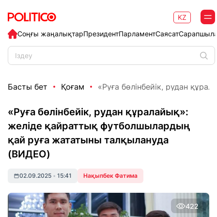
KZ
Соңғы жаңалықтар
Президент
Парламент
Саясат
Сарапшыл
Басты бет
Қоғам
«Руға бөлінбейік, рудан құрала
«Руға бөлінбейік, рудан құралайық»:
желіде қайраттық футболшылардың
қай руға жататыны талқылануда
(ВИДЕО)
02.09.2025
•
15:41
Нақыпбек Фатима
422