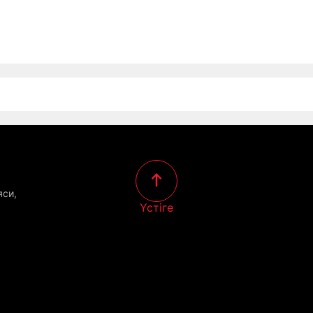
яси,
Үстіге