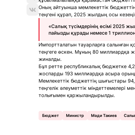
құбылмалылыққа қарамастан бюджеттің 
Оның айтуынша мемлекеттік бюджеттің к
теңгені құрап, 2025 жылдың осы кезеңі
«Салық түсімдерінің өсімі 2025 ж
пайызды құрады немесе 1 триллион 
Импортталатын тауарларға салынған қо
теңгеге өскен. Мұның 80 миллиардқа ж
жиналды.
Бұл ретте республикалық бюджетке 4,2 
жоспарды 193 миллиардқа асыра орынд
Мемлекеттік бюджеттің шығыстары 94,3
теңгелік әлеуметтік міндеттемелері ме
толығымен қаржыландырылды.
Бюджет
Министр
Мәди Такиев
Салы