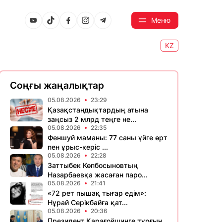
Меню
KZ
Соңғы жаңалықтар
05.08.2026
23:29
Қазақстандықтардың атына
заңсыз 2 млрд теңге не...
05.08.2026
22:35
Феншуй маманы: 77 саны үйге өрт
пен ұрыс-керіс ...
05.08.2026
22:28
Заттыбек Көпбосыновтың
Назарбаевқа жасаған паро...
05.08.2026
21:41
«72 рет пышақ тығар едім»:
Нұрай Серікбайға қат...
05.08.2026
20:36
Президент Қарағойшинге тұрғын