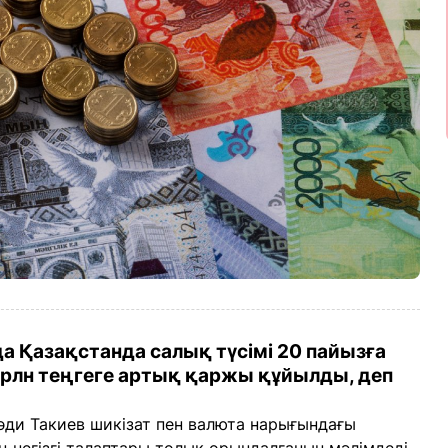
а Қазақстанда салық түсімі 20 пайызға
трлн теңгеге артық қаржы құйылды, деп
ди Такиев шикізат пен валюта нарығындағы