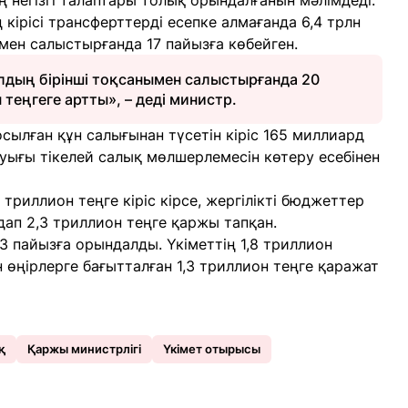
негізгі талаптары толық орындалғанын мәлімдеді.
ірісі трансферттерді есепке алмағанда 6,4 трлн
мен салыстырғанда 17 пайызға көбейген.
ылдың бірінші тоқсанымен салыстырғанда 20
теңгеге артты», – деді министр.
сылған құн салығынан түсетін кіріс 165 миллиард
уығы тікелей салық мөлшерлемесін көтеру есебінен
триллион теңге кіріс кірсе, жергілікті бюджеттер
ап 2,3 триллион теңге қаржы тапқан.
 пайызға орындалды. Үкіметтің 1,8 триллион
н өңірлерге бағытталған 1,3 триллион теңге қаражат
қ
Қаржы министрлігі
Үкімет отырысы