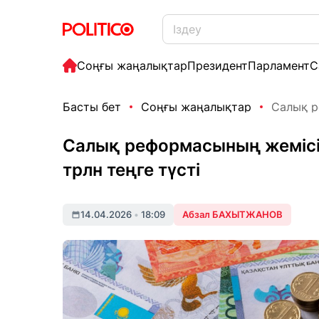
Соңғы жаңалықтар
Президент
Парламент
С
Басты бет
Соңғы жаңалықтар
Салық р
Салық реформасының жемісі
трлн теңге түсті
14.04.2026
•
18:09
Абзал БАХЫТЖАНОВ