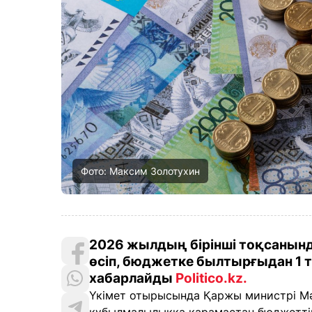
Фото: Максим Золотухин
2026 жылдың бірінші тоқсанынд
өсіп, бюджетке былтырғыдан 1 
хабарлайды
Politico.kz.
Үкімет отырысында Қаржы министрі Мә