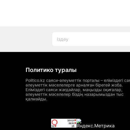
Политико туралы
Politico.kz саяси-әлеуметтік порталы – еліміздегі са
әлеуметтік мәселелерге арналған бірегей жоба.
Еліміздегі саяси жағдайлар, маңызды оқиғалар,
әлеуметтік мәселелер біздің назарымыздан тыс
қалмайды.