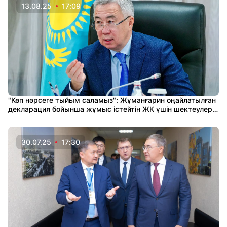
13.08.25
17:09
"Көп нәрсеге тыйым саламыз": Жұманғарин оңайлатылған
декларация бойынша жұмыс істейтін ЖК үшін шектеулер
туралы мәлімдеді
30.07.25
17:30