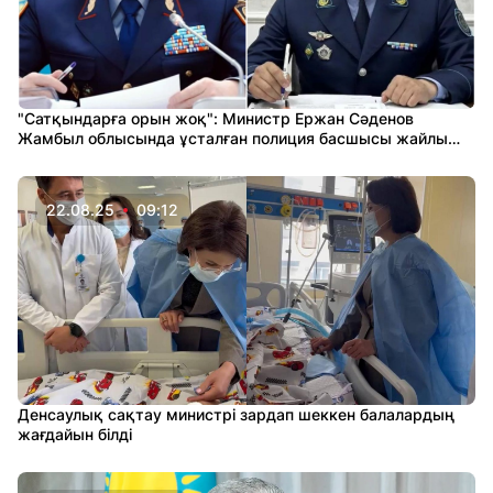
"Сатқындарға орын жоқ": Министр Ержан Сәденов
Жамбыл облысында ұсталған полиция басшысы жайлы
айтты
22.08.25
09:12
Денсаулық сақтау министрі зардап шеккен балалардың
жағдайын білді