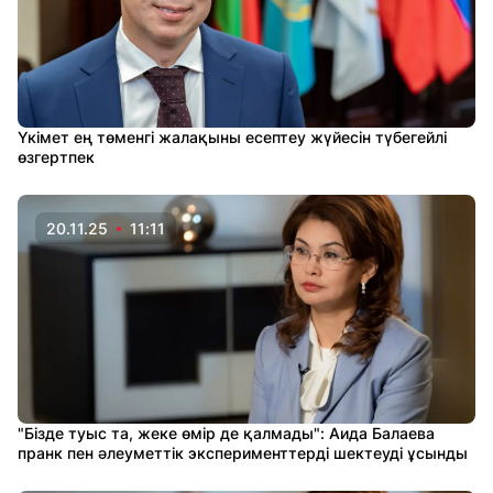
Үкімет ең төменгі жалақыны есептеу жүйесін түбегейлі
өзгертпек
20.11.25
11:11
"Бізде туыс та, жеке өмір де қалмады": Аида Балаева
пранк пен әлеуметтік эксперименттерді шектеуді ұсынды