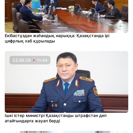
Екібастұздан жаһандық нарыққа: Қазақстанда ірі
цифрлық хаб құрылады
23.06.26
11:44
Ішкі істер министрі Қазақстанды штрафстан деп
атайтындарға жауап берді