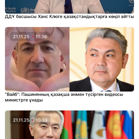
ДДҰ басшысы Ханс Клюге қазақстандықтарға көңіл айтты
21.11.25
11:36
"Вайб": Пашинянның қазақша әнмен түсірген видеосы
министрге ұнады
21.11.25
10:33