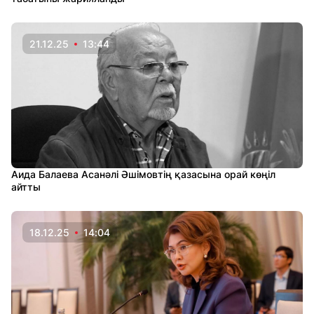
21.12.25
13:44
Аида Балаева Асанәлі Әшімовтің қазасына орай көңіл
айтты
18.12.25
14:04