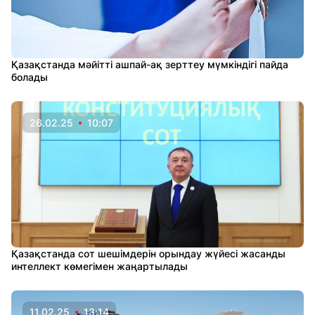
Қазақстанда мәйітті ашпай-ақ зерттеу мүмкіндігі пайда
болады
26.02.25
10:07
Қазақстанда сот шешімдерін орындау жүйесі жасанды
интеллект көмегімен жаңартылады
11.02.25
13:14