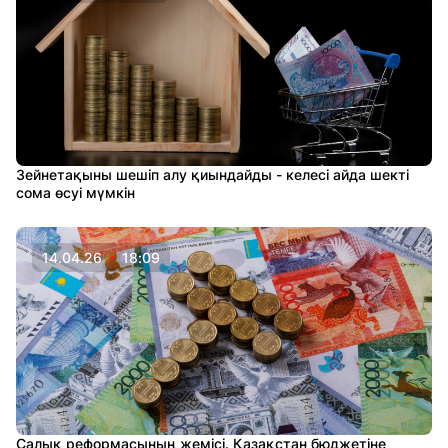
Зейнетақыны шешіп алу қиындайды - келесі айда шекті
сома өсуі мүмкін
14.04.26
18:09
Салық реформасының жемісі. Қазақстан бюджетіне