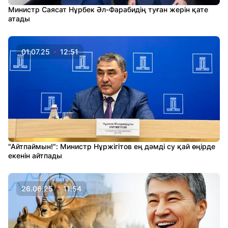
Министр Саясат Нұрбек Әл-Фарабидің туған жерін қате
атады
01.07.25
12:51
"Айтпаймын!": Министр Нұржігітов ең дәмді су қай өңірде
екенін айтпады
26.06.25
11:54