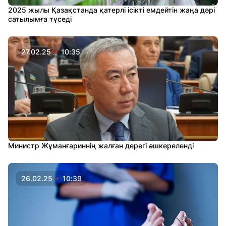
2025 жылы Қазақстанда қатерлі ісікті емдейтін жаңа дәрі
сатылымға түседі
27.02.25
10:35
Министр Жұманғариннің жалған дерегі әшкереленді
26.02.25
10:39