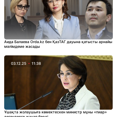
Аида Балаева Orda.kz бен ҚазТАГ дауына қатысты арнайы
мәлімдеме жасады
03.12.25
11:38
Ұшақта жолаушыға көмектескен министр мұны «пиар»
дегендерге жауап берді