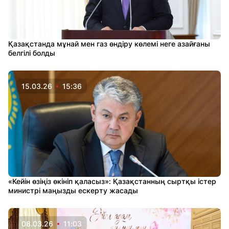
Қазақстанда мұнай мен газ өндіру көлемі неге азайғаны
белгілі болды
15.03.26
15:36
«Кейін өзіңіз өкініп қаласыз»: Қазақстанның сыртқы істер
министрі маңызды ескерту жасады
08.03.26
11:03