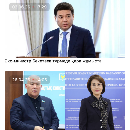
03.06.26
17:29
Экс-министр Бекетаев түрмеде қара жұмыста
26.04.26
14:05