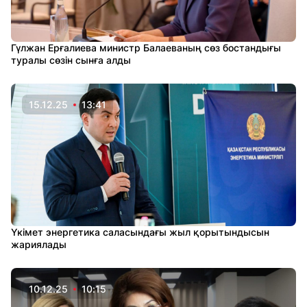
Гүлжан Ерғалиева министр Балаеваның сөз бостандығы
туралы сөзін сынға алды
15.12.25
13:41
Үкімет энергетика саласындағы жыл қорытындысын
жариялады
10.12.25
10:15