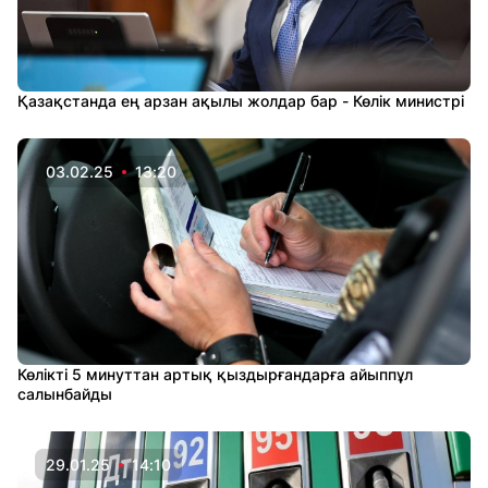
Қазақстанда ең арзан ақылы жолдар бар - Көлік министрі
03.02.25
13:20
Көлікті 5 минуттан артық қыздырғандарға айыппұл
салынбайды
29.01.25
14:10