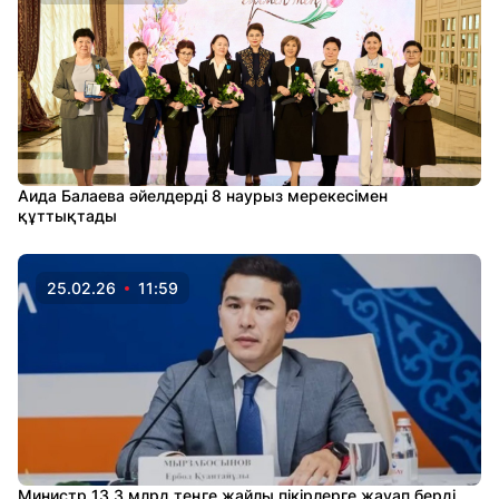
Аида Балаева әйелдерді 8 наурыз мерекесімен
құттықтады
25.02.26
11:59
Министр 13,3 млрд теңге жайлы пікірлерге жауап берді