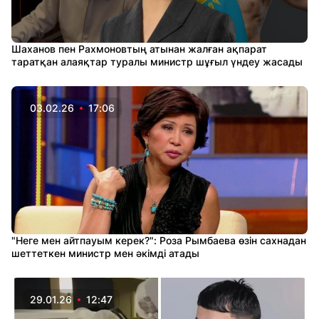
Шаханов пен Рахмоновтың атынан жалған ақпарат
таратқан алаяқтар туралы министр шұғыл үндеу жасады
03.02.26
17:06
"Неге мен айтпауым керек?": Роза Рымбаева өзін сахнадан
шеттеткен министр мен әкімді атады
29.01.26
12:47