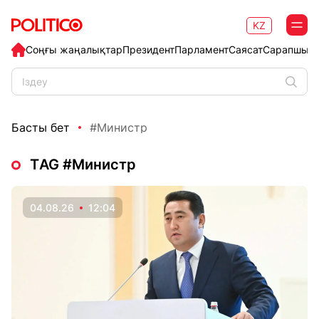
KZ
Соңғы жаңалықтар
Президент
Парламент
Саясат
Сарапшыл
Басты бет
#Министр
ТAG #Министр
04.08.26
12:04