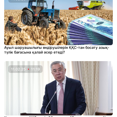
Ауыл шаруашылығы өндірушілерін ҚҚС-тан босату азық-
түлік бағасына қалай әсер етеді?
11.02.25
11:19