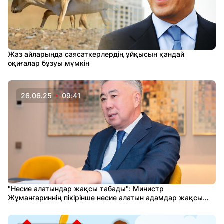
Жаз айларында саясаткерлердің ұйқысын қандай
оқиғалар бұзуы мүмкін
26.06.25
09:41
"Несие алатындар жақсы табады": Министр
Жұманғариннің пікірінше несие алатын адамдар жақсы
табыс табады