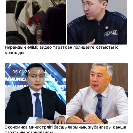
Нұрайдың өлімі: видео таратқан полицейге қатысты іс
қозғалды
05.01.26
18:14
Экономика министрлігі басшыларының жұбайлары қанша
табатыны жарияланды