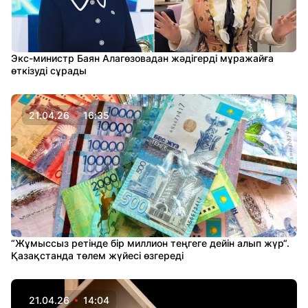
Экс-министр Баян Алагөзовадан жәдігерді мұражайға
өткізуді сұрады
21.04.26
16:35
“Жұмыссыз ретінде бір миллион теңгеге дейін алып жүр“.
Қазақстанда төлем жүйесі өзгереді
21.04.26
14:04