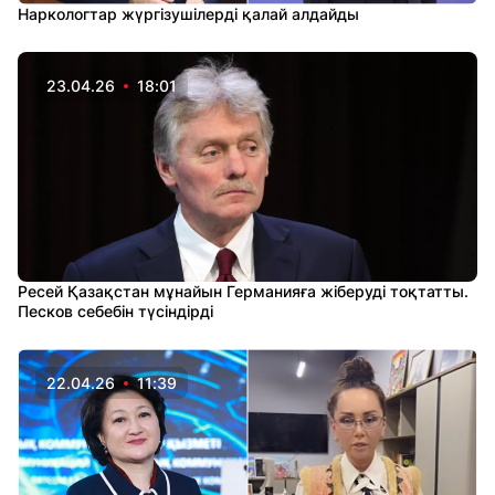
Наркологтар жүргізушілерді қалай алдайды
23.04.26
18:01
Ресей Қазақстан мұнайын Германияға жіберуді тоқтатты.
Песков себебін түсіндірді
22.04.26
11:39