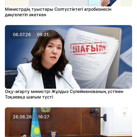
Министрдің туыстары Солтүстіктегі агробизнесін
дөңгелетіп әкеткен
06.07.26
09:21
Оқу-ағарту министрі Жұлдыз Сүлейменованың үстінен
Тоқаевқа шағым түсті
26.06.26
16:27