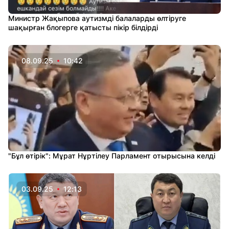
Министр Жақыпова аутизмді балаларды өлтіруге
шақырған блогерге қатысты пікір білдірді
08.09.25
10:42
"Бұл өтірік": Мұрат Нұртілеу Парламент отырысына келді
03.09.25
12:13