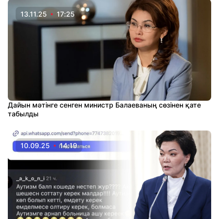
13.11.25
17:25
Дайын мәтінге сенген министр Балаеваның сөзінен қате
табылды
10.09.25
14:19