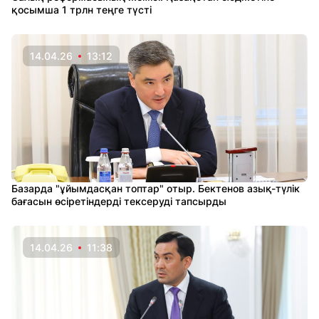
қосымша 1 трлн теңге түсті
14.04.26
13:12
Базарда "ұйымдасқан топтар" отыр. Бектенов азық-түлік
бағасын өсіретіндерді тексеруді тапсырды
14.04.26
11:38