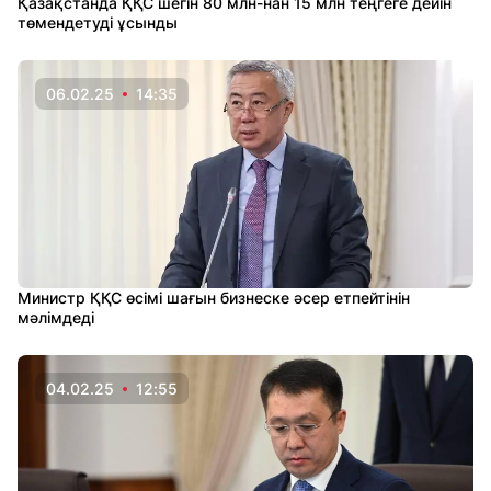
Қазақстанда ҚҚС шегін 80 млн-нан 15 млн теңгеге дейін
төмендетуді ұсынды
06.02.25
14:35
Министр ҚҚС өсімі шағын бизнеске әсер етпейтінін
мәлімдеді
04.02.25
12:55