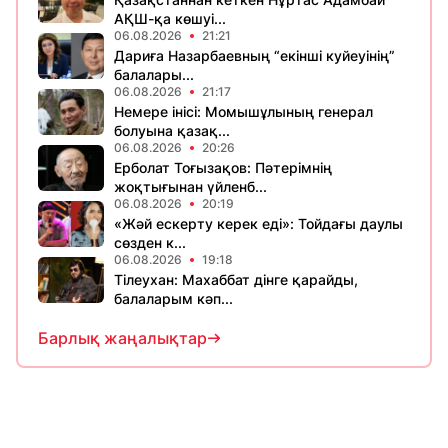
АҚШ-қа көшуі...
06.08.2026
21:21
Дариға Назарбаевның “екінші куйеуінің”
балалары...
06.08.2026
21:17
Немере інісі: Момышұлының генерал
болуына қазақ...
06.08.2026
20:26
Ерболат Тоғызақов: Пәтерімнің
жоқтығынан үйленб...
06.08.2026
20:19
«Жәй ескерту керек еді»: Тойдағы даулы
сөзден к...
06.08.2026
19:18
Тілеухан: Махаббат дінге қарайды,
балаларым кәп...
Барлық жаңалықтар