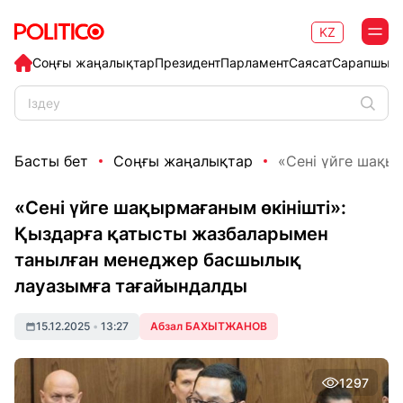
KZ
Соңғы жаңалықтар
Президент
Парламент
Саясат
Сарапшыл
Басты бет
Соңғы жаңалықтар
«Сені үйге шақыр
«Сені үйге шақырмағаным өкінішті»:
Қыздарға қатысты жазбаларымен
танылған менеджер басшылық
лауазымға тағайындалды
15.12.2025
•
13:27
Абзал БАХЫТЖАНОВ
1297