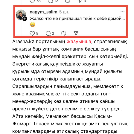
Arasha.kz порталының
жазуынша
, стратегиялық
маңызы бар ұлттық компания басшысының
мұндай жеңіл-желпі әрекеттері сын көтермейді.
Энергетикалық қауіпсіздікке жауапты
құрылымда отырған адамның мұндай қылығы
қоғамда теріс пікір қалыптастырады.
Сарапшылардың пайымдауынша, мемлекеттік
және квазимемлекеттік сектордағы топ-
менеджерлердің кез келген этикаға қайшы
әрекеті жүйеге деген сенімге селкеу түсіреді.
Айта кетейік, Мемлекет басшысы Қасым-
Жомарт Тоқаев мемлекеттік қызмет пен ұлттық
компаниялардағы этикалық стандарттарды