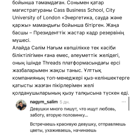
бойынша тәмамдаған. Сонымен қатар
магистратураны Cass Business School, City
University of London «Энергетика, сауда және
қаржы» мамандығы бойынша бітірген. Жаңа
басшы – Президенттік жастар кадр резервінің
мүшесі.
Алайда Сәлім Нағым көпшілікке тек кәсіби
біліктілігімен ғана емес, әлеуметтік желідегі,
оның ішінде Threads платформасындағы ерсі
жазбаларымен жақсы таныс. Ұлттық
компанияның топ-менеджері қыз-келіншектерге
қатысты жазған пікірлерімен желі
қолданушыларының қызу талқысына түскен еді.