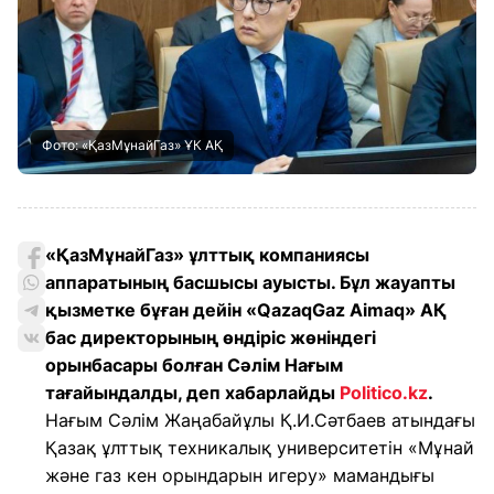
Фото: «ҚазМұнайГаз» ҰК АҚ
«ҚазМұнайГаз» ұлттық компаниясы
аппаратының басшысы ауысты. Бұл жауапты
қызметке бұған дейін «QazaqGaz Aimaq» АҚ
бас директорының өндіріс жөніндегі
орынбасары болған Сәлім Нағым
тағайындалды, деп хабарлайды
Politico.kz
.
Нағым Сәлім Жаңабайұлы Қ.И.Сәтбаев атындағы
Қазақ ұлттық техникалық университетін «Мұнай
және газ кен орындарын игеру» мамандығы