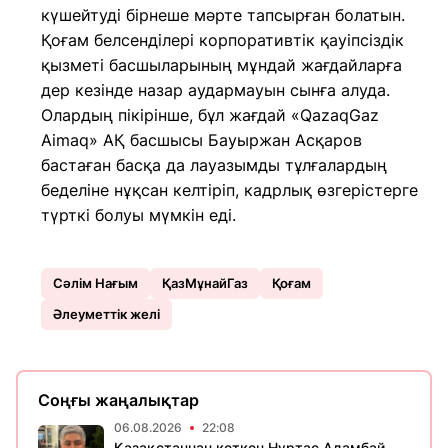
күшейтуді бірнеше мәрте тапсырған болатын.
Қоғам белсенділері корпоративтік қауіпсіздік
қызметі басшыларының мұндай жағдайларға
дер кезінде назар аудармауын сынға алуда.
Олардың пікірінше, бұл жағдай «QazaqGaz
Aimaq» АҚ басшысы Бауыржан Асқаров
бастаған басқа да лауазымды тұлғалардың
беделіне нұқсан келтіріп, кадрлық өзгерістерге
түрткі болуы мүмкін еді.
Сәлім Нағым
ҚазМұнайГаз
Қоғам
Әлеуметтік желі
Соңғы жаңалықтар
06.08.2026
22:08
Қазақстаннан кеткен Нұртас Адамбай