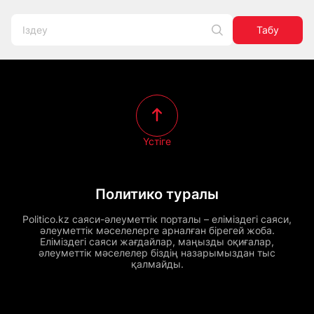
Табу
Үстіге
Политико туралы
Politico.kz саяси-әлеуметтік порталы – еліміздегі саяси,
әлеуметтік мәселелерге арналған бірегей жоба.
Еліміздегі саяси жағдайлар, маңызды оқиғалар,
әлеуметтік мәселелер біздің назарымыздан тыс
қалмайды.