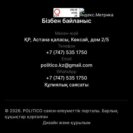
Бізбен байланыс
Мекен-жай
ҚР, Астана қаласы, Көксай, дом 2/5
Телефон
+7 (747) 535 1750
Email
politico.kz@gmail.com
WhatsApp
+7 (747) 535 1750
Құпиялық саясаты
© 2026. POLITICO саяси-әлеуметтік порталы. Барлық
құқықтар қорғалған
Дизайн және құрылым