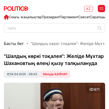
KZ
Соңғы жаңалықтар
Президент
Парламент
Саясат
Сарапшыл
Басты бет
"Шалдың көркі тоқалея": Желіде Мұхтар
"Шалдың көркі тоқалея": Желіде Мұхтар
Шахановтың өлеңі қызу талқылануда
24.04.2025
•
09:43
Мөлдір ҚАЙНАР
971