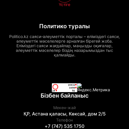
Үстіге
Политико туралы
Politico.kz саяси-әлеуметтік порталы – еліміздегі саяси,
әлеуметтік мәселелерге арналған бірегей жоба.
Еліміздегі саяси жағдайлар, маңызды оқиғалар,
әлеуметтік мәселелер біздің назарымыздан тыс
қалмайды.
Бізбен байланыс
Мекен-жай
ҚР, Астана қаласы, Көксай, дом 2/5
Телефон
+7 (747) 535 1750