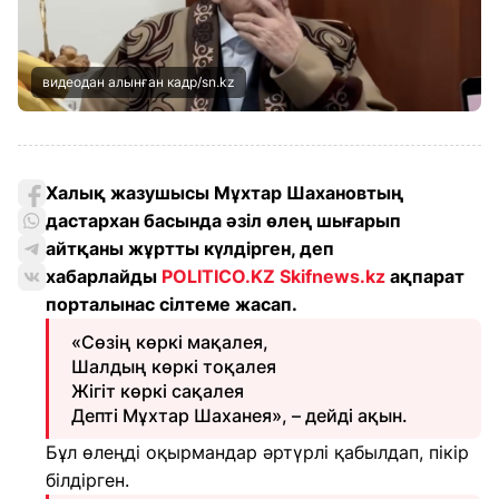
видеодан алынған кадр/sn.kz
Халық жазушысы Мұхтар Шахановтың
дастархан басында әзіл өлең шығарып
айтқаны жұртты күлдірген, деп
хабарлайды
POLITICO.KZ
Skifnews.kz
ақпарат
порталынас сілтеме жасап.
«Сөзің көркі мақалея,
Шалдың көркі тоқалея
Жігіт көркі сақалея
Депті Мұхтар Шаханея», – дейді ақын.
Бұл өлеңді оқырмандар әртүрлі қабылдап, пікір
білдірген.