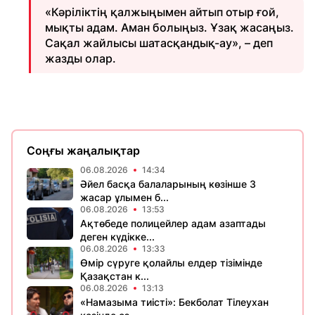
«Кәріліктің қалжыңымен айтып отыр ғой,
мықты адам. Аман болыңыз. Ұзақ жасаңыз.
Сақал жайлысы шатасқандық-ау», – деп
жазды олар.
Соңғы жаңалықтар
06.08.2026
14:34
Әйел басқа балаларының көзінше 3
жасар ұлымен б...
06.08.2026
13:53
Ақтөбеде полицейлер адам азаптады
деген күдікке...
06.08.2026
13:33
Өмір сүруге қолайлы елдер тізімінде
Қазақстан к...
06.08.2026
13:13
«Намазыма тиісті»: Бекболат Тілеухан