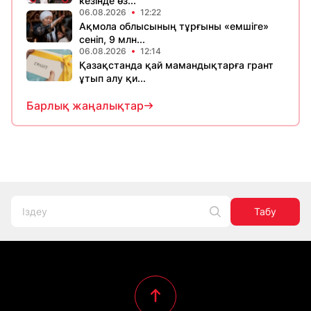
кезінде өз...
06.08.2026
12:22
Ақмола облысының тұрғыны «емшіге»
сеніп, 9 млн...
06.08.2026
12:14
Қазақстанда қай мамандықтарға грант
ұтып алу қи...
Барлық жаңалықтар
Табу