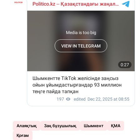
Алаяқтық
Заң бұзушылық
Шымкент
ҚМА
Қоғам