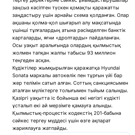
Тергеу деректеріне сәйкес ұйымдастырушылар
заңсыз кәсіптен түскен қомақты қаражатты
заңдастыру үшін арнайы схема қолданған. Олар
ақшаны қолма-қол шығарып алу мақсатында
үшінші тұлғалардың атына рәсімделген банктік
карталарды, яғни «дроптарды» пайдаланған.
Осы уақыт аралығында олардың қылмыстық
жолмен тапқан жалпы табысы 93 миллион
теңгеден асқан.
Күдіктілер жымқырылған қаражатқа Hyundai
Sonata маркалы автокөлік пен тұрғын үйі бар
жер телімін сатып алған. Соттың санкциясымен
аталған мүліктерге толығымен тыйым салынды.
Қазіргі уақытта іс бойынша екі негізгі күдікті
ұсталып екі ай мерзімге қамауға алынды.
Қылмыстық-процестік кодекстің 201-бабына
сәйкес тергеу мүддесі үшін өзге ақпарат
жариялауға жатпайды.