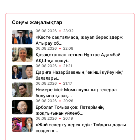
Соңғы жаңалықтар
06.08.2026
23:32
«Кесте сақталмаса, жауап бересіздер»:
Атырау об...
06.08.2026
22:08
Қазақстаннан кеткен Нұртас Адамбай
АҚШ-қа көшуі...
06.08.2026
21:21
Дариға Назарбаевның “екінші куйеуінің”
балалары...
06.08.2026
21:17
Немере інісі: Момышұлының генерал
болуына қазақ...
06.08.2026
20:26
Ерболат Тоғызақов: Пәтерімнің
жоқтығынан үйленб...
06.08.2026
20:19
«Жәй ескерту керек еді»: Тойдағы даулы
сөзден к...