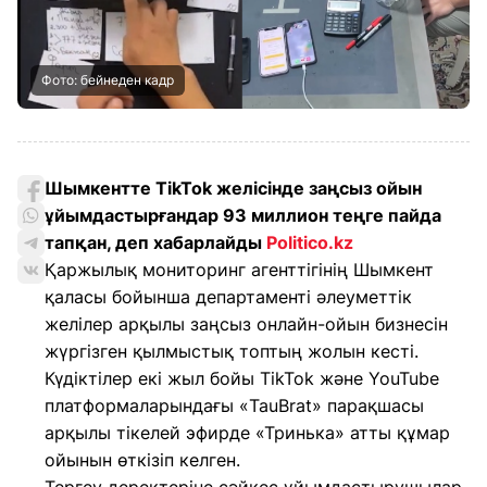
Фото: бейнеден кадр
Шымкентте TikTok желісінде заңсыз ойын
ұйымдастырғандар 93 миллион теңге пайда
тапқан, деп хабарлайды
Politico.kz
Қаржылық мониторинг агенттігінің Шымкент
қаласы бойынша департаменті әлеуметтік
желілер арқылы заңсыз онлайн-ойын бизнесін
жүргізген қылмыстық топтың жолын кесті.
Күдіктілер екі жыл бойы TikTok және YouTube
платформаларындағы «TauBrat» парақшасы
арқылы тікелей эфирде «Тринька» атты құмар
ойынын өткізіп келген.