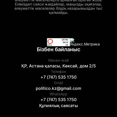
Еліміздегі саяси жағдайлар, маңызды оқиғалар,
әлеуметтік мәселелер біздің назарымыздан тыс
қалмайды.
Бізбен байланыс
Мекен-жай
ҚР, Астана қаласы, Көксай, дом 2/5
Телефон
+7 (747) 535 1750
Email
politico.kz@gmail.com
WhatsApp
+7 (747) 535 1750
Құпиялық саясаты