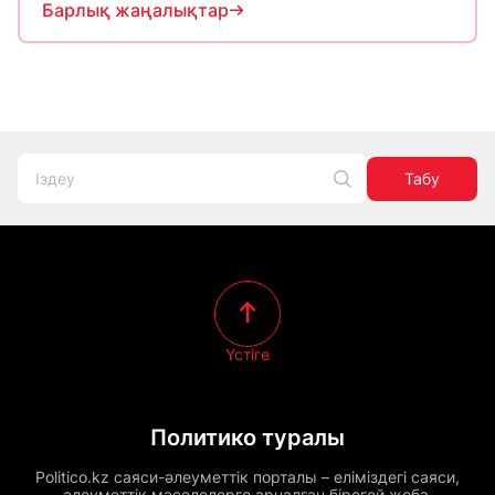
Барлық жаңалықтар
Табу
Үстіге
Политико туралы
Politico.kz саяси-әлеуметтік порталы – еліміздегі саяси,
әлеуметтік мәселелерге арналған бірегей жоба.