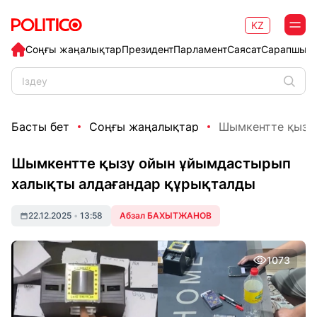
KZ
Соңғы жаңалықтар
Президент
Парламент
Саясат
Сарапшыл
Басты бет
Соңғы жаңалықтар
Шымкентте қызу 
Шымкентте қызу ойын ұйымдастырып
халықты алдағандар құрықталды
22.12.2025
•
13:58
Абзал БАХЫТЖАНОВ
1073