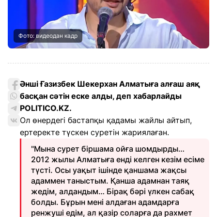
Фото: видеодан кадр
Әнші Ғазизбек Шекерхан Алматыға алғаш аяқ
басқан сәтін еске алды, деп хабарлайды
POLITICO.KZ.
Ол өнердегі бастапқы қадамы жайлы айтып,
ертеректе түскен суретін жариялаған.
"Мына сурет біршама ойға шомдырды…
2012 жылы Алматыға енді келген кезім есіме
түсті. Осы уақыт ішінде қаншама жақсы
адаммен таныстым. Қанша адамнан таяқ
жедім, алдандым… Бірақ бәрі үлкен сабақ
болды. Бұрын мені алдаған адамдарға
ренжуші едім, ал қазір соларға да рахмет