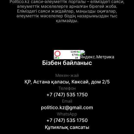
Politico.kz саяси-әлеуметтік порталы – еліміздегі саяси,
әлеуметтік мәселелерге арналған бірегей жоба.
Еліміздегі саяси жағдайлар, маңызды оқиғалар,
әлеуметтік мәселелер біздің назарымыздан тыс
қалмайды.
Бізбен байланыс
Мекен-жай
ҚР, Астана қаласы, Көксай, дом 2/5
Телефон
+7 (747) 535 1750
Email
politico.kz@gmail.com
WhatsApp
+7 (747) 535 1750
Құпиялық саясаты