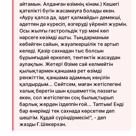
айтамын. Алданған өзімнің кінәм.) Кешегі
қателікті бүгін жасамауға болады екен.
«Ауру қалса да, әдет қалмайды» демекші,
әдетпен де күресіп, өзгеруді үйреніп жүрмін.
Осы жылғы гастрольдік тур мені көп
нәрсеге көзімді ашты. Тыңдарманым
көбейген сайын, жауапкершілік те артып
келеді. Қазір сахнадан тыс болсын
бұрынғыдай еркелеп, тентектік жасаудан
аулақпын. Жетер! Өзіме сай келмейтін
қылықтармен қаншама рет өзімді
ренжіттім, қаншама адамның көңілін
қалдырдым... Сөйтсем, маған жетіспегені
халық беретін шын қошеметтің ләззәты
екен, сол жетіспеген соң былықтырып
барлық жерден іздеппін ғой... Таптым! Енді
бар өнерімді тек сахнада көрсетем деп
шештім. Құдай сүріндірмесін!", - деп
жазды Ғ.Шекерхан.