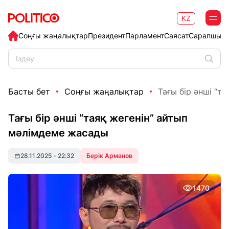
KZ
Соңғы жаңалықтар
Президент
Парламент
Саясат
Сарапшыл
Басты бет
Соңғы жаңалықтар
Тағы бір әнші “та
Тағы бір әнші “таяқ жегенін” айтып
мәлімдеме жасады
28.11.2025
•
22:32
Берік Арманов
1470