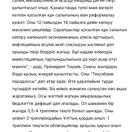
салық мөлшерлемесін өсіруді көздейді деген пікір
қалыптасып отыр. Қазақстанда түпкі мәні өзгеріп
кеткен қосылған құн салығының өзін реформалау
қажет. Оны 12 пайыздан 16 пайызға дейін көтеру
мәселені шешпейді. Сарапшылар қосылған құн салығын
көтеру көлеңкелі экономиканың үлесін арттырып,
инфляцияның өсуіне әкеп соқтыруы ықтимал деп
орынды пікір білдіріп жатыр. Бұл қадам еліміздің
инвестициялық тартымдылығына да кері әсер етуі
мүмкін", - деді, Президент Тоқаев. Соңғы жылдары
бізде қызық жағдай қалыптасты. Оны "Теңгебаев
парадоксы" деп атар едім. Өте қарапайым түрде
түсіндіріп кетейін. Біз өзіміз жинаған салықтан көп ақша
жаратамыз. Осы жетпей жатқан айырмашылық
бюджеттік дефицит деп аталады. Ол шамамен бір
жылда 3,5-4 триллион теңге болып шығады. Оны
үкімет 3 триллиондайын Ұлттық қордан алып, 1
триллион теңгесін облигациялар арқылы қарыз алып