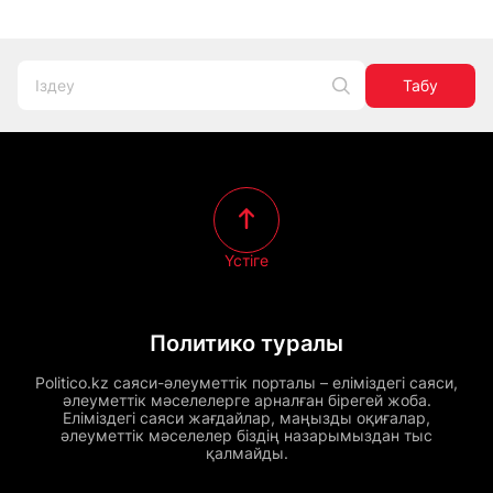
Табу
Үстіге
Политико туралы
Politico.kz саяси-әлеуметтік порталы – еліміздегі саяси,
әлеуметтік мәселелерге арналған бірегей жоба.
Еліміздегі саяси жағдайлар, маңызды оқиғалар,
әлеуметтік мәселелер біздің назарымыздан тыс
қалмайды.