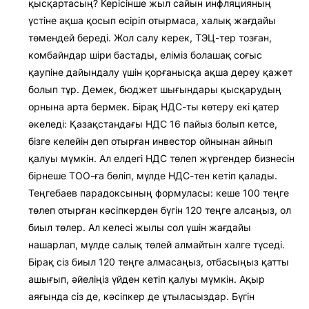
қысқартасың? Керісінше жыл сайын инфляцияның
үстіне ақша қосып өсіріп отырмаса, халық жағдайы
төмендей береді. Жол салу керек, ТЭЦ-тер тозған,
комбайндар шіри бастады, еліміз болашақ соғыс
қаупіне дайындалу үшін қорғанысқа ақша дереу қажет
болып тұр. Демек, бюджет шығындары қысқарудың
орнына арта бермек. Бірақ НДС-ты көтеру екі қатер
әкеледі: Қазақстандағы НДС 16 пайыз болып кетсе,
бізге келейін деп отырған инвестор ойнынан айнып
қалуы мүмкін. Ал елдегі НДС төлеп жүргендер бизнесін
бірнеше ТОО-ға бөліп, мүлде НДС-тен кетіп қалады.
Теңгебаев парадоксының формуласы: кеше 100 теңге
төлеп отырған кәсіпкерден бүгін 120 теңге алсаңыз, ол
биыл төлер. Ал келесі жылы сол үшін жағдайы
нашарлап, мүлде салық төлей алмайтын халге түседі.
Бірақ сіз биыл 120 теңге алмасаңыз, отбасыңыз қатты
ашығып, әйеліңіз үйден кетіп қалуы мүмкін. Ақыр
аяғында сіз де, кәсіпкер де ұтыласыздар. Бүгін