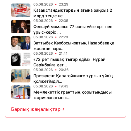
05.08.2026
23:29
Қазақстандықтардың атына заңсыз 2
млрд теңге не...
05.08.2026
22:35
Феншуй маманы: 77 саны үйге өрт пен
ұрыс-керіс ...
05.08.2026
22:28
Заттыбек Көпбосыновтың Назарбаевқа
жасаған паро...
05.08.2026
21:41
«72 рет пышақ тығар едім»: Нұрай
Серікбайға қат...
05.08.2026
20:36
Президент Қарағойшинге тұрғын үйдің
қолжетімділ...
05.08.2026
19:43
Мемлекеттік гранттың қорытындысы
жарияланатын к...
Барлық жаңалықтар