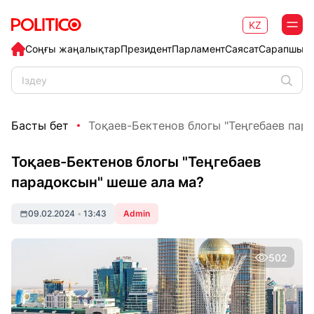
KZ
Соңғы жаңалықтар
Президент
Парламент
Саясат
Сарапшыл
Басты бет
Тоқаев-Бектенов блогы "Теңгебаев пара
Тоқаев-Бектенов блогы "Теңгебаев
парадоксын" шеше ала ма?
09.02.2024
•
13:43
Admin
502