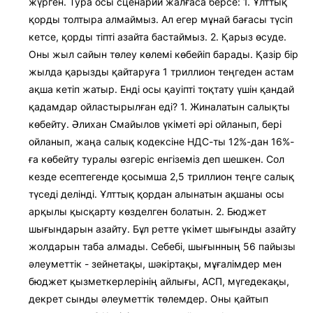
жүрген. Тура осы сценарий жалғаса берсе: 1. Ұлттық
қорды толтыра алмаймыз. Ал егер мұнай бағасы түсіп
кетсе, қорды тіпті азайта бастаймыз. 2. Қарыз өсуде.
Оны жыл сайын төлеу көлемі көбейіп барады. Қазір бір
жылда қарызды қайтаруға 1 триллион теңгеден астам
ақша кетіп жатыр. Енді осы қауіпті тоқтату үшін қандай
қадамдар ойластырылған еді? 1. Жиналатын салықты
көбейту. Әлихан Смайылов үкіметі әрі ойланып, бері
ойланып, жаңа салық кодексіне НДС-ты 12%-дан 16%-
ға көбейту туралы өзгеріс енгіземіз деп шешкен. Сол
кезде есептегенде қосымша 2,5 триллион теңге салық
түседі делінді. Ұлттық қордан алынатын ақшаны осы
арқылы қысқарту көзделген болатын. 2. Бюджет
шығындарын азайту. Бұл ретте үкімет шығынды азайту
жолдарын таба алмады. Себебі, шығынның 56 пайызы
әлеуметтік - зейнетақы, шәкіртақы, мұғалімдер мен
бюджет қызметкерлерінің айлығы, АСП, мүгедекақы,
декрет сынды әлеуметтік төлемдер. Оны қайтып