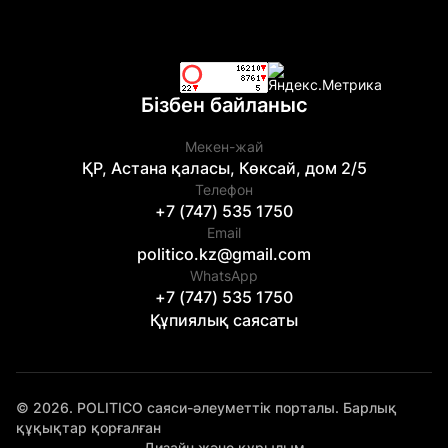
Бізбен байланыс
Мекен-жай
ҚР, Астана қаласы, Көксай, дом 2/5
Телефон
+7 (747) 535 1750
Email
politico.kz@gmail.com
WhatsApp
+7 (747) 535 1750
Құпиялық саясаты
© 2026. POLITICO саяси-әлеуметтік порталы. Барлық
құқықтар қорғалған
Дизайн және құрылым