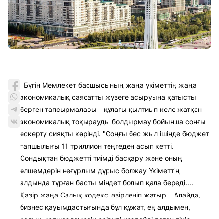
Бүгін Мемлекет басшысының жаңа үкіметтің жаңа
экономикалық саясатты жүзеге асыруына қатысты
берген тапсырмалары - құлағы қылтиып келе жатқан
экономикалық тоқырауды болдырмау бойынша соңғы
ескерту сияқты көрінді. "Соңғы бес жыл ішінде бюджет
тапшылығы 11 триллион теңгеден асып кетті.
Сондықтан бюджетті тиімді басқару және оның
өлшемдерін неғұрлым дұрыс болжау Үкіметтің
алдында тұрған басты міндет болып қала береді....
Қазір жаңа Салық кодексі әзірленіп жатыр... Алайда,
бизнес қауымдастығында бұл құжат, ең алдымен,