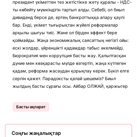
президент үкіметтен тез жетістікке жету құралы - НДС-
ты көбейту мүмкіндігін тартып алды. Себебі, ол биыл
дивиденд берсе де, ертең банкроттыққа апару қаупі
бар. Енді, үкімет тығырықтан жүйелі реформалар
арқылы шығуы тиіс. Және ол бірден эффект бере
қоймайды. Жаңа экономикалық саясаттың негізгі ойы:
ескі жолдар, үйреншікті қадамдар табыс әкелмейді.
Бюрократия мен коррупция басты жау. Қалыптасқан
дүние мен көзқарасты мүлде өзгертіп, жаңа күтпеген
қадам, реформа жасаудан қорықпау керек. Бүкіл елге
серпін қажет. Парадоксты қалай шешеміз? Биыл
жылдың басты сұрағы осы. Айбар ОЛЖАЙ, қаржыгер
Басты ақпарат
Соңғы жаңалықтар