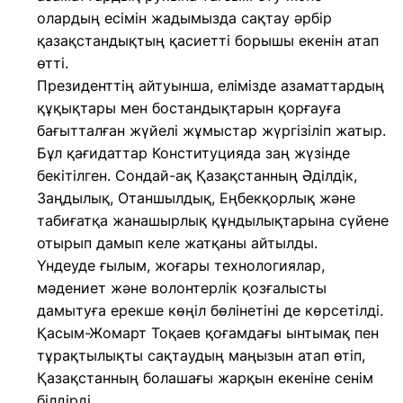
олардың есімін жадымызда сақтау әрбір
қазақстандықтың қасиетті борышы екенін атап
өтті.
Президенттің айтуынша, елімізде азаматтардың
құқықтары мен бостандықтарын қорғауға
бағытталған жүйелі жұмыстар жүргізіліп жатыр.
Бұл қағидаттар Конституцияда заң жүзінде
бекітілген. Сондай-ақ Қазақстанның Әділдік,
Заңдылық, Отаншылдық, Еңбекқорлық және
табиғатқа жанашырлық құндылықтарына сүйене
отырып дамып келе жатқаны айтылды.
Үндеуде ғылым, жоғары технологиялар,
мәдениет және волонтерлік қозғалысты
дамытуға ерекше көңіл бөлінетіні де көрсетілді.
Қасым-Жомарт Тоқаев қоғамдағы ынтымақ пен
тұрақтылықты сақтаудың маңызын атап өтіп,
Қазақстанның болашағы жарқын екеніне сенім
білдірді.