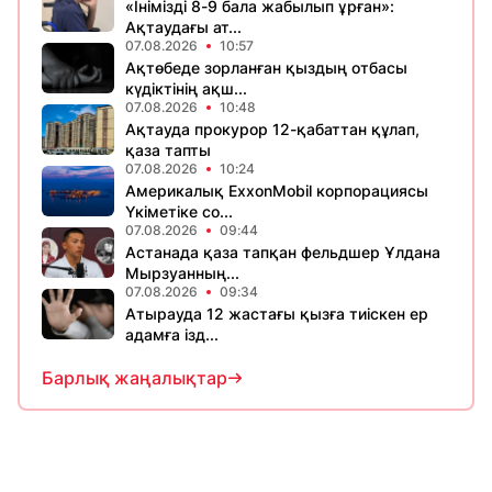
«Інімізді 8-9 бала жабылып ұрған»:
Ақтаудағы ат...
07.08.2026
10:57
Ақтөбеде зорланған қыздың отбасы
күдіктінің ақш...
07.08.2026
10:48
Ақтауда прокурор 12-қабаттан құлап,
қаза тапты
07.08.2026
10:24
Америкалық ExxonMobil корпорациясы
Үкіметіке со...
07.08.2026
09:44
Астанада қаза тапқан фельдшер Ұлдана
Мырзуанның...
07.08.2026
09:34
Атырауда 12 жастағы қызға тиіскен ер
адамға ізд...
Барлық жаңалықтар