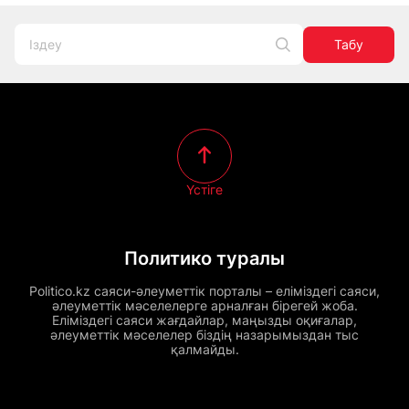
Табу
Үстіге
Политико туралы
Politico.kz саяси-әлеуметтік порталы – еліміздегі саяси,
әлеуметтік мәселелерге арналған бірегей жоба.
Еліміздегі саяси жағдайлар, маңызды оқиғалар,
әлеуметтік мәселелер біздің назарымыздан тыс
қалмайды.