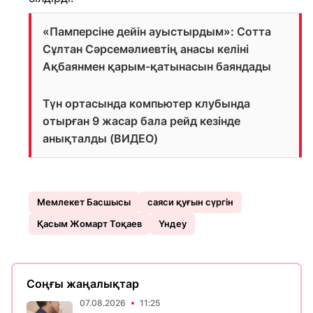
«Памперсіне дейін ауыстырдым»: Сотта
Сұлтан Сәрсемәлиевтің анасы келіні
Ақбаянмен қарым-қатынасын баяндады
Түн ортасында компьютер клубында
отырған 9 жасар бала рейд кезінде
анықталды (ВИДЕО)
Мемлекет Басшыcы
саяси қуғын сүргін
Қасым Жомарт Тоқаев
Үндеу
Соңғы жаңалықтар
07.08.2026
11:25