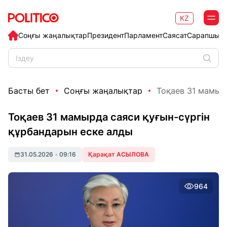
KZ
Соңғы жаңалықтар
Президент
Парламент
Саясат
Сарапшыл
Басты бет
Соңғы жаңалықтар
Тоқаев 31 мамырд
Тоқаев 31 мамырда саяси қуғын-сүргін
құрбандарын еске алды
31.05.2026
•
09:16
Қарақат АСЫЛОВА
964