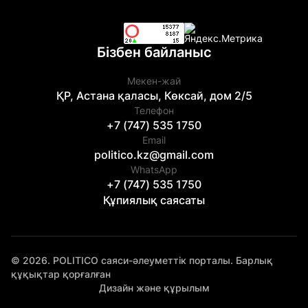
Бізбен байланыс
Мекен-жай
ҚР, Астана қаласы, Көксай, дом 2/5
Телефон
+7 (747) 535 1750
Email
politico.kz@gmail.com
WhatsApp
+7 (747) 535 1750
Құпиялық саясаты
© 2026. POLITICO саяси-әлеуметтік порталы. Барлық
құқықтар қорғалған
Дизайн және құрылым