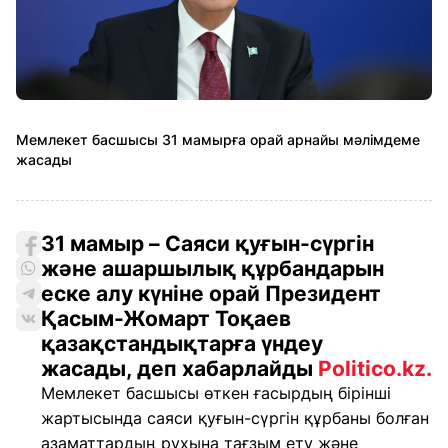
Мемлекет басшысы 31 мамырға орай арнайы мәлімдеме
жасады
31 мамыр – Саяси қуғын-сүргін
және ашаршылық құрбандарын
еске алу күніне орай Президент
Қасым-Жомарт Тоқаев
қазақстандықтарға үндеу
жасады, деп хабарлайды
Politico.kz.
Мемлекет басшысы өткен ғасырдың бірінші
жартысында саяси қуғын-сүргін құрбаны болған
азаматтардың рухына тағзым ету және