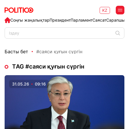
KZ
Соңғы жаңалықтар
Президент
Парламент
Саясат
Сарапшыл
Басты бет
#саяси қуғын сүргін
ТAG #саяси қуғын сүргін
31.05.26
09:16