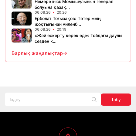
Немере інісі: Момышұлының генерал
болуына қазақ...
06.08.26
20:26
Ерболат Тоғызақов: Пәтерімнің
жоқтығынан үйленб...
06.08.26
20:19
«Жәй ескерту керек еді»: Тойдағы даулы
сөзден к...
Барлық жаңалықтар
Табу