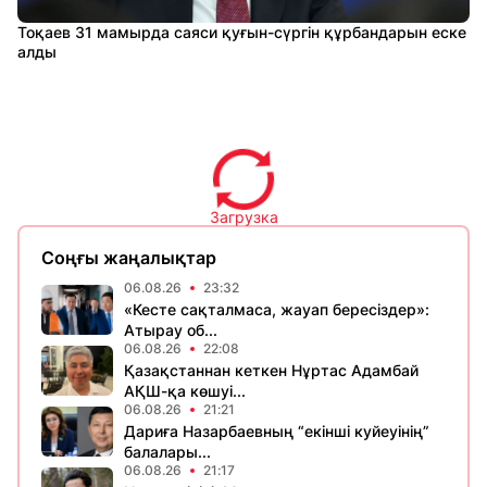
Тоқаев 31 мамырда саяси қуғын-сүргін құрбандарын еске
алды
Загрузка
Соңғы жаңалықтар
06.08.26
23:32
«Кесте сақталмаса, жауап бересіздер»:
Атырау об...
06.08.26
22:08
Қазақстаннан кеткен Нұртас Адамбай
АҚШ-қа көшуі...
06.08.26
21:21
Дариға Назарбаевның “екінші куйеуінің”
балалары...
06.08.26
21:17