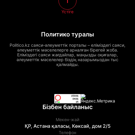
Үстіге
Политико туралы
Politico.kz саяси-әлеуметтік порталы – еліміздегі саяси,
әлеуметтік мәселелерге арналған бірегей жоба.
Еліміздегі саяси жағдайлар, маңызды оқиғалар,
әлеуметтік мәселелер біздің назарымыздан тыс
қалмайды.
Бізбен байланыс
Мекен-жай
ҚР, Астана қаласы, Көксай, дом 2/5
Телефон