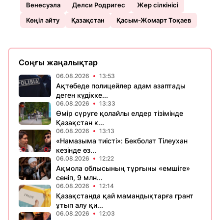
Венесуэла
Делси Родригес
Жер сілкінісі
Көңіл айту
Қазақстан
Қасым-Жомарт Тоқаев
Соңғы жаңалықтар
06.08.2026
13:53
Ақтөбеде полицейлер адам азаптады
деген күдікке...
06.08.2026
13:33
Өмір сүруге қолайлы елдер тізімінде
Қазақстан к...
06.08.2026
13:13
«Намазыма тиісті»: Бекболат Тілеухан
кезінде өз...
06.08.2026
12:22
Ақмола облысының тұрғыны «емшіге»
сеніп, 9 млн...
06.08.2026
12:14
Қазақстанда қай мамандықтарға грант
ұтып алу қи...
06.08.2026
12:03