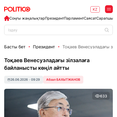
KZ
Соңғы жаңалықтар
Президент
Парламент
Саясат
Сарапшыл
Басты бет
Президент
Тоқаев Венесуэладағы зілз
Тоқаев Венесуэладағы зілзалаға
байланысты көңіл айтты
26.06.2026
•
09:29
Абзал БАХЫТЖАНОВ
633