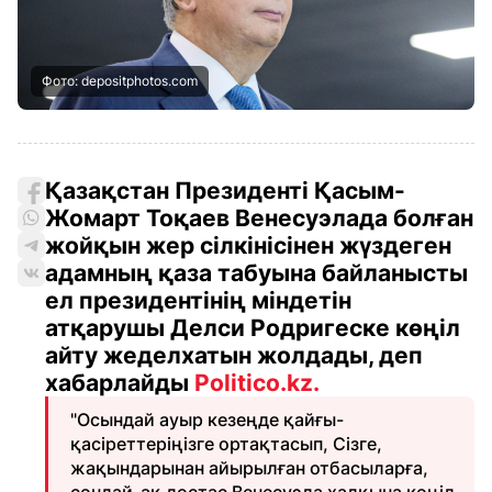
Фото: depositphotos.com
Қазақстан Президенті Қасым-
Жомарт Тоқаев Венесуэлада болған
жойқын жер сілкінісінен жүздеген
адамның қаза табуына байланысты
ел президентінің міндетін
атқарушы Делси Родригеске көңіл
айту жеделхатын жолдады, деп
хабарлайды
Politico.kz.
"Осындай ауыр кезеңде қайғы-
қасіреттеріңізге ортақтасып, Сізге,
жақындарынан айырылған отбасыларға,