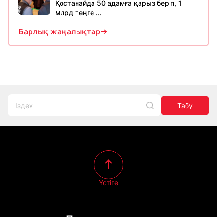
Қостанайда 50 адамға қарыз беріп, 1
млрд теңге ...
Барлық жаңалықтар
Табу
Үстіге