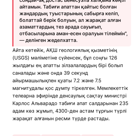
сондай-ақ достас Венесуэла халқына көңіл
айтамын. Табиғи апаттан қайтыс болған
жандардың туыстарының сабырға келіп,
болаттай берік болуын, ал жарақат алған
азаматтардың тез арада сауығып,
отбасыларына аман-есен оралуын тілеймін",
— делінген жеделхатта.
Айта кетейік, АҚШ геологиялық қызметінің
(USGS) мәліметіне сүйенсек, бұл соңғы 126
жылдағы ең апатты зілзалалардың бірі болып
саналады және онда 39 секунд
айырмашылықпен қуаты 7.2 және 7.5
магнитудалы қос дүмпу тіркелген. Мемлекеттік
телеарна эфирінде денсаулық сақтау министрі
Карлос Альварадо табиғи апат салдарынан 235
адам көз жұмып, 4300-ден астам тұрғын түрлі
жарақат алғанын ресми түрде растады.