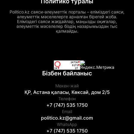
Политико туралы
Politico.kz саяси-әлеуметтік порталы – еліміздегі саяси,
әлеуметтік мәселелерге арналған бірегей жоба.
Еліміздегі саяси жағдайлар, маңызды оқиғалар,
әлеуметтік мәселелер біздің назарымыздан тыс
қалмайды.
Бізбен байланыс
Мекен-жай
ҚР, Астана қаласы, Көксай, дом 2/5
Телефон
+7 (747) 535 1750
Email
politico.kz@gmail.com
WhatsApp
+7 (747) 535 1750