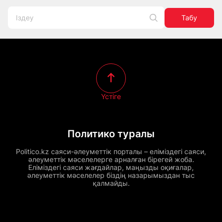
Табу
Үстіге
Политико туралы
Politico.kz саяси-әлеуметтік порталы – еліміздегі саяси,
әлеуметтік мәселелерге арналған бірегей жоба.
Еліміздегі саяси жағдайлар, маңызды оқиғалар,
әлеуметтік мәселелер біздің назарымыздан тыс
қалмайды.