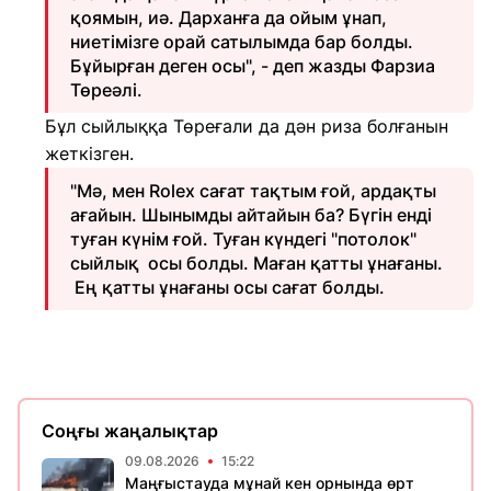
қоямын, иә. Дарханға да ойым ұнап,
ниетімізге орай сатылымда бар болды.
Бұйырған деген осы", - деп жазды Фарзиа
Төреәлі.
Бұл сыйлыққа Төреғали да дән риза болғанын
жеткізген.
"Мә, мен Rolex сағат тақтым ғой, ардақты
ағайын. Шынымды айтайын ба? Бүгін енді
туған күнім ғой. Туған күндегі "потолок"
сыйлық осы болды. Маған қатты ұнағаны.
Ең қатты ұнағаны осы сағат болды.
Соңғы жаңалықтар
09.08.2026
15:22
Маңғыстауда мұнай кен орнында өрт