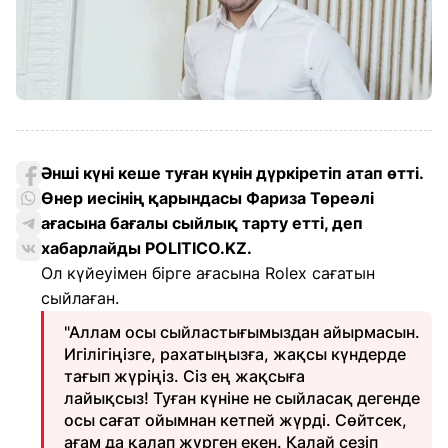
Әнші күні кеше туған күнін дүркіретіп атап өтті.
Өнер иесінің қарындасы Фариза Төреәлі
ағасына бағалы сыйлық тарту етті, деп
хабарлайды POLITICO.KZ.
Ол күйеуімен бірге ағасына Rolex сағатын
сыйлаған.
"Аллам осы сыйластығымыздан айырмасын.
Игілігіңізге, рахатыңызға, жақсы күндерде
тағып жүріңіз. Сіз ең жақсыға
лайықсыз! Туған күніне не сыйласақ дегенде
осы сағат ойымнан кетпей жүрді. Сөйтсек,
ағам да қалап жүрген екен. Қалай сезіп