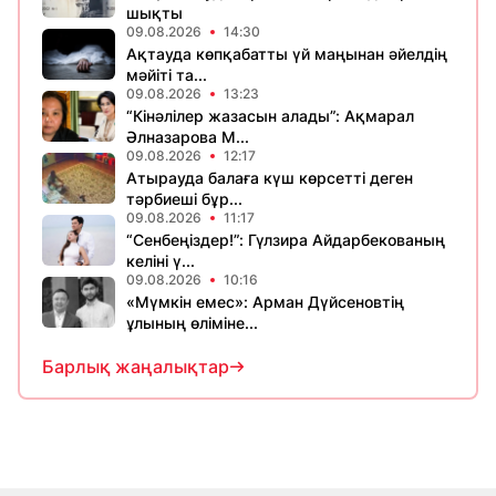
шықты
09.08.2026
14:30
Ақтауда көпқабатты үй маңынан әйелдің
мәйіті та...
09.08.2026
13:23
“Кінәлілер жазасын алады”: Ақмарал
Әлназарова М...
09.08.2026
12:17
Атырауда балаға күш көрсетті деген
тәрбиеші бұр...
09.08.2026
11:17
“Сенбеңіздер!”: Гүлзира Айдарбекованың
келіні ү...
09.08.2026
10:16
«Мүмкін емес»: Арман Дүйсеновтің
ұлының өліміне...
Барлық жаңалықтар