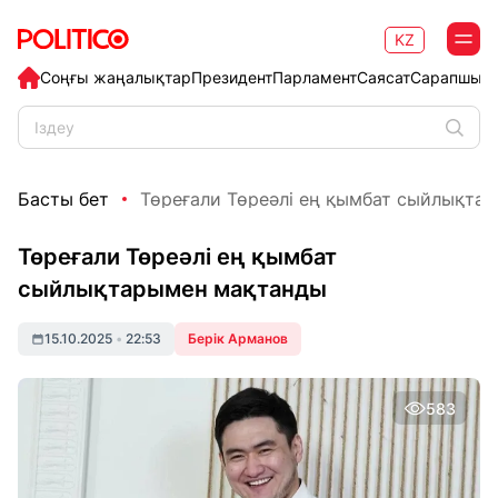
KZ
Соңғы жаңалықтар
Президент
Парламент
Саясат
Сарапшыл
Басты бет
Төреғали Төреәлі ең қымбат сыйлықта
Төреғали Төреәлі ең қымбат
сыйлықтарымен мақтанды
15.10.2025
•
22:53
Берік Арманов
583