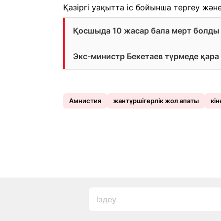
Қазіргі уақытта іс бойынша тергеу және
Қосшыда 10 жасар бала мерт болды
Экс-министр Бекетаев түрмеде қар
Амнистия
жантүршігерлік жол апаты
кін