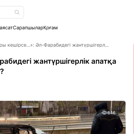
аясат
Сарапшылар
Қоғам
ры кешірсе…»: Әл-Фарабидегі жантүршігерл...
рабидегі жантүршігерлік апатқа
а?
846