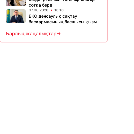
сотқа берді
07.08.2026
16:16
БҚО денсаулық сақтау
басқармасының басшысы қызм...
Барлық жаңалықтар