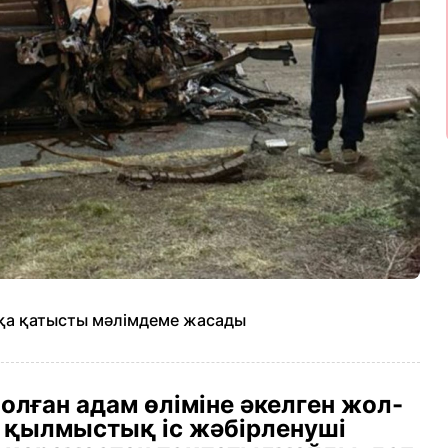
тқа қатысты мәлімдеме жасады
лған адам өліміне әкелген жол-
 қылмыстық іс жәбірленуші