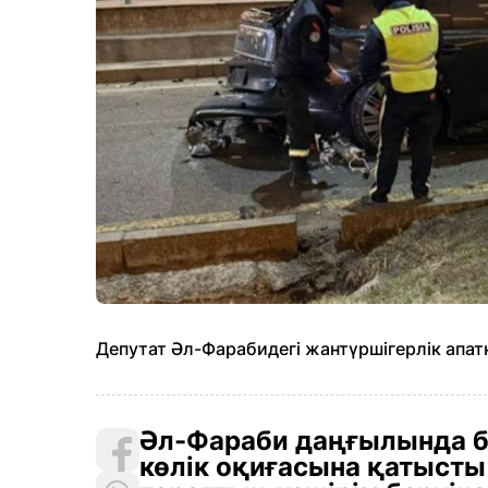
Депутат Әл-Фарабидегі жантүршігерлік апа
Әл-Фараби даңғылында бо
көлік оқиғасына қатысты