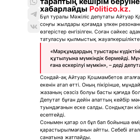
тараптың кешірім беруін
хабарлайды
Politico.kz.
Бұл туралы Мәжіліс депутаты Айтуар 
соңғы жылдары қоғамда үлкен резонанс
өзгерістер енгізілген. Соған сәйкес а
татуласуы қылмыстық жауапкершіліктен
«Марқұмдардың туыстары күдіктіні 
құтылуына мүмкіндік бермейді. Мұ
ғана ескерілуі мүмкін», – деді депут
Сондай-ақ Айтуар Қошмамбетов аталған
екенін атап өтті. Оның пікірінше, мұ
жазаның сөзсіз болуы басты қағида бол
Депутат бұған дейін апаттың кейбір м
туындағанын еске салды. Сондықтан кін
есептейді.
Сонымен қатар ол бұл бап бойынша өм
қарастырылмағанын айтты. Себебі ата
санатына жатпайды.