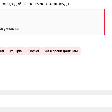
 сотқа дейінгі рәсімдер жалғасуда.
а жұмыста
әлі
кешірім
Сот ісі
Әл Фараби даңғылы