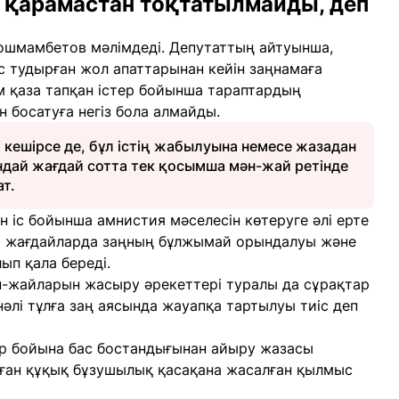
е қарамастан тоқтатылмайды, деп
Қошмамбетов мәлімдеді. Депутаттың айтуынша,
 тудырған жол апаттарынан кейін заңнамаға
дам қаза тапқан істер бойынша тараптардың
 босатуға негіз бола алмайды.
кешірсе де, бұл істің жабылуына немесе жазадан
ндай жағдай сотта тек қосымша мән-жай ретінде
ат.
 іс бойынша амнистия мәселесін көтеруге әлі ерте
ндай жағдайларда заңның бұлжымай орындалуы және
ып қала береді.
ән-жайларын жасыру әрекеттері туралы да сұрақтар
әлі тұлға заң аясында жауапқа тартылуы тиіс деп
ір бойына бас бостандығынан айыру жазасы
лған құқық бұзушылық қасақана жасалған қылмыс