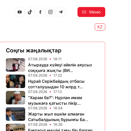
Меню
KZ
Соңғы жаңалықтар
07.08.2026
18:11
Атырауда күйеуі әйелін аяусыз
соққыға жықты (ВИ...
07.08.2026
17:22
Нұрай Серікбайдың отбасы
сотталушыдан 10 млрд т...
07.08.2026
17:13
"Харам ба?": Нұрлан имам
музыкаға қатысты пікір...
07.08.2026
16:54
Жарты жыл ешкім алмаған
Сатыбалдының бұрынғы Ба...
07.08.2026
16:26
Бағдагүл емшіні тағы бір блогер