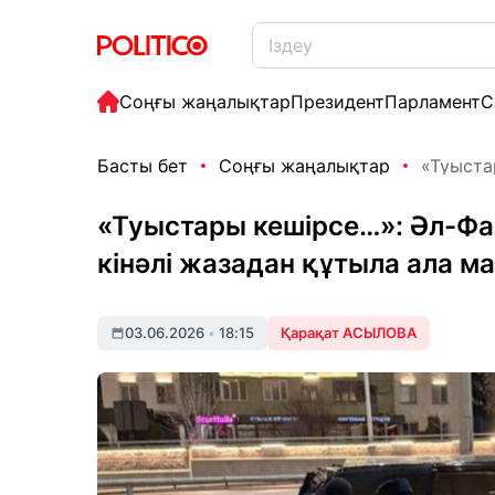
Соңғы жаңалықтар
Президент
Парламент
С
Басты бет
Соңғы жаңалықтар
«Туыста
«Туыстары кешірсе…»: Әл-Фа
кінәлі жазадан құтыла ала м
03.06.2026
•
18:15
Қарақат АСЫЛОВА