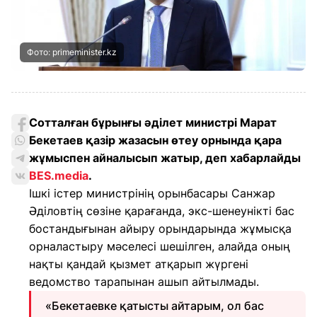
Фото: primeminister.kz
Сотталған бұрынғы әділет министрі Марат
Бекетаев қазір жазасын өтеу орнында қара
жұмыспен айналысып жатыр, деп хабарлайды
BES.media
.
Ішкі істер министрінің орынбасары Санжар
Әділовтің сөзіне қарағанда, экс-шенеунікті бас
бостандығынан айыру орындарында жұмысқа
орналастыру мәселесі шешілген, алайда оның
нақты қандай қызмет атқарып жүргені
ведомство тарапынан ашып айтылмады.
«Бекетаевке қатысты айтарым, ол бас