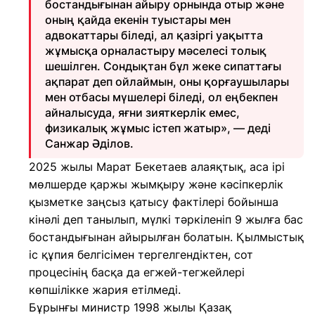
бостандығынан айыру орнында отыр және
оның қайда екенін туыстары мен
адвокаттары біледі, ал қазіргі уақытта
жұмысқа орналастыру мәселесі толық
шешілген. Сондықтан бұл жеке сипаттағы
ақпарат деп ойлаймын, оны қорғаушылары
мен отбасы мүшелері біледі, ол еңбекпен
айналысуда, яғни зияткерлік емес,
физикалық жұмыс істеп жатыр», — деді
Санжар Әділов.
2025 жылы Марат Бекетаев алаяқтық, аса ірі
мөлшерде қаржы жымқыру және кәсіпкерлік
қызметке заңсыз қатысу фактілері бойынша
кінәлі деп танылып, мүлкі тәркіленіп 9 жылға бас
бостандығынан айырылған болатын. Қылмыстық
іс құпия белгісімен тергелгендіктен, сот
процесінің басқа да егжей-тегжейлері
көпшілікке жария етілмеді.
Бұрынғы министр 1998 жылы Қазақ