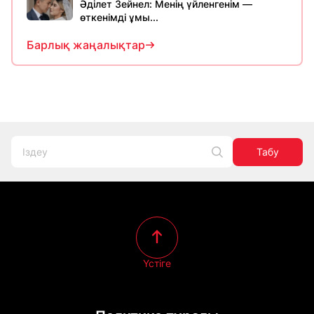
Әділет Зейнел: Менің үйленгенім —
өткенімді ұмы...
Барлық жаңалықтар
Табу
Үстіге