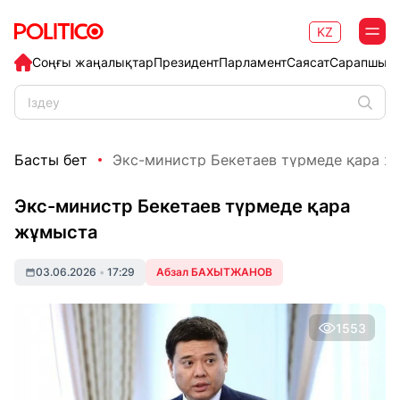
KZ
Соңғы жаңалықтар
Президент
Парламент
Саясат
Сарапшыл
Басты бет
Экс-министр Бекетаев түрмеде қара ж
Экс-министр Бекетаев түрмеде қара
жұмыста
03.06.2026
•
17:29
Абзал БАХЫТЖАНОВ
1553