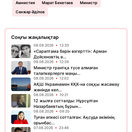
Амнистия
Марат Бекетаев
Министр
Санжар Әділов
Соңғы жаңалықтар
08.08.2026
13:35
«Сараптама бәрін өзгертті»: Арман
Дүйсеновтің ә...
08.08.2026
12:39
Министр грантқа түсе алмаған
талапкерлерге маңы...
08.08.2026
12:02
АҚШ Украинамен КҚК-на соққы жасамау
жөнінде кел...
08.08.2026
10:21
12 жылға сотталды: Нұрсұлтан
Назарбаевтың бұрын...
08.08.2026
09:20
Туған әпкесі сотталған: Ақсуда әкімінің
орынбас...
07.08.2026
23:46