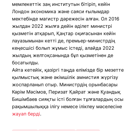
мемлекеттік заң институтын бітіріп, кейін
Лондон экономика және саяси ғылымдар
мектебінде магистр дәрежесін алған. Ол 2016
жылдан 2022 жылға дейін әділет министрі
қызметін атқарып, Қаңтар оқиғасынан кейін
лауазымынан кетті де, премьер-министрдің
кеңесшісі болып жұмыс істеді, алайда 2022
жылдың желтоқсанында бұл қызметінен де
босатылды.
Айта кетейік, қазіргі таңда елімізде бір мезетте
қылмыстық және әкімшілік амнистия жүргізу
жоспарланып отыр. Министрдің орынбасары
Кәрім Мәсімов, Перизат Қайрат және Қуандық
Бишімбаев сияқты істі болған тұлғалардың осы
рақымшылыққа ілігу немесе ілікпеу мәселесіне
жауап берді
.