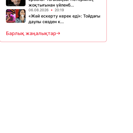
жоқтығынан үйленб...
06.08.2026
20:19
«Жәй ескерту керек еді»: Тойдағы
даулы сөзден к...
Барлық жаңалықтар