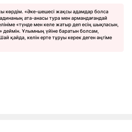
сы көрдім. «Әке-шешесі жақсы адамдар болса
Мадинаның ата-анасы тура мен армандағандай
лініме «түнде мен келе жатыр деп есің шықпасын,
» деймін. Ұлымның үйіне баратын болсам,
ай қайда, келін ерте тұруы керек деген әңгіме