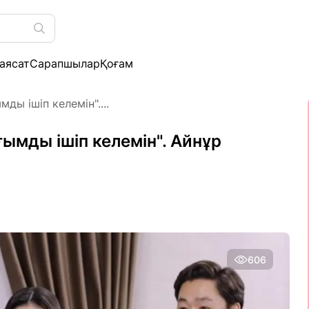
аясат
Сарапшылар
Қоғам
ды ішіп келемін"....
ымды ішіп келемін". Айнұр
606