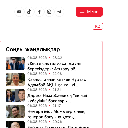
Меню
KZ
Соңғы жаңалықтар
06.08.2026
23:32
«Кесте сақталмаса, жауап
бересіздер»: Атырау об...
06.08.2026
22:08
Қазақстаннан кеткен Нұртас
Адамбай АҚШ-қа көшуі...
06.08.2026
21:21
Дариға Назарбаевның “екінші
куйеуінің” балалары...
06.08.2026
21:17
Немере інісі: Момышұлының
генерал болуына қазақ...
06.08.2026
20:26
Ерболат Тоғызақов: Пәтерімнің