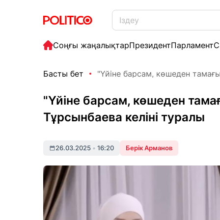
Соңғы жаңалықтар
Президент
Парламент
С
Басты бет
"Үйіне барсам, көшеден тамағым
"Үйіне барсам, көшеден тамағ
Тұрсынбаева келіні туралы
26.03.2025
•
16:20
Берік Арманов