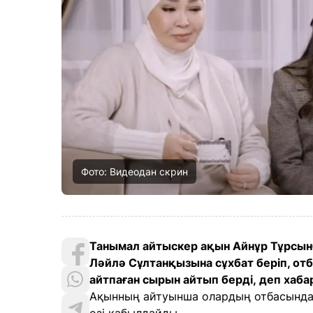
Фото: Видеодан скрин
Танымал айтыскер ақын Айнұр Тұрсынб
Ләйлә Сұлтанқызына сұхбат беріп, 
айтпаған сырын айтып берді, деп хаб
Ақынның айтуынша олардың отбасында әр