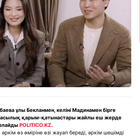
аева ұлы Бекланмен, келіні Мадинамен бірге
отбасылық қарым-қатынастары жайлы еш жерде
арлайды
POLITICO.KZ
.
кім өз өміріне өзі жауап береді, әркім шешімді