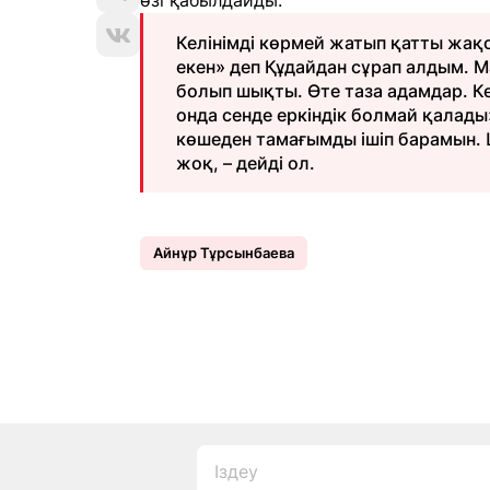
өзі қабылдайды.
Келінімді көрмей жатып қатты жақ
екен» деп Құдайдан сұрап алдым. 
болып шықты. Өте таза адамдар. Ке
онда сенде еркіндік болмай қалады
көшеден тамағымды ішіп барамын. Ш
жоқ, – дейді ол.
Айнұр Тұрсынбаева