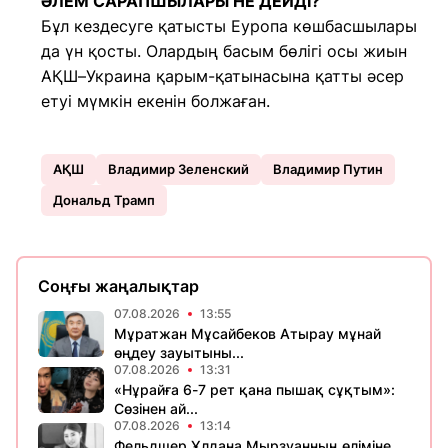
ӘЛЕМ САРАПШЫЛАРЫ НЕ ДЕЙДІ?
Бұл кездесуге қатысты Еуропа көшбасшылары
да үн қосты. Олардың басым бөлігі осы жиын
АҚШ–Украина қарым-қатынасына қатты әсер
етуі мүмкін екенін болжаған.
АҚШ
Владимир Зеленский
Владимир Путин
Дональд Трамп
Соңғы жаңалықтар
07.08.2026
13:55
Мұратжан Мұсайбеков Атырау мұнай
өңдеу зауытыны...
07.08.2026
13:31
«Нұрайға 6-7 рет қана пышақ сұқтым»:
Сөзінен ай...
07.08.2026
13:14
Фельдшер Ұлдана Мырзуанның өліміне