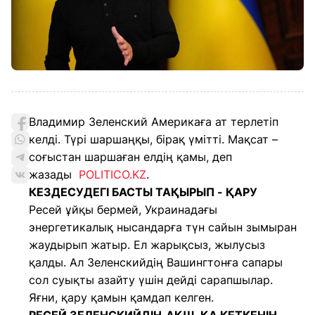
Владимир Зеленский Америкаға ат терлетіп
келді. Түрі шаршаңқы, бірақ үмітті. Мақсат –
соғыстан шаршаған елдің қамы, деп
жазады
POLITICO.KZ
.
КЕЗДЕСУДЕГІ БАСТЫ ТАҚЫРЫП - ҚАРУ
Ресей ұйқы бермей, Украинадағы
энергетикалық нысандарға түн сайын зымыран
жаудырып жатыр. Ел жарықсыз, жылусыз
қалды. Ал Зеленскийдің Вашингтонға сапары
сол суықты азайту үшін дейді сарапшылар.
Яғни, қару қамын қамдап келген.