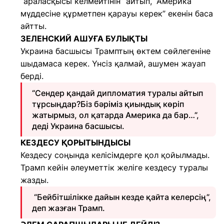
“араласқысы келмейтінін” айтып, “Америка
мүддесіне құрметпен қарауы керек” екенін баса
айтты.
ЗЕЛЕНСКИЙ АШУҒА БУЛЫҚТЫ
Украина басшысы Трамптың өктем сөйлегеніне
шыдамаса керек. Үнсіз қалмай, ашумен жауап
берді.
“Сендер қандай дипломатия туралы айтып
тұрсыңдар?Біз бәріміз қиындық көріп
жатырмыз, ол қатарда Америка да бар…”,
деді Украина басшысы.
КЕЗДЕСУ ҚОРЫТЫНДЫСЫ
Кездесу соңында келісімдерге қол қойылмады.
Трамп кейін әлеуметтік желіге кездесу туралы
жазды.
“Бейбітшілікке дайын кезде қайта келерсің”,
деп жазған Трамп.