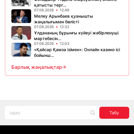
қатысты терг...
07.08.2026
12:49
Мелеу Арынбаев қуанышты
жаңалығымен бөлісті
07.08.2026
12:32
Ұлдананың бұрынғы күйеуі жәбірленуші
мәртебесін...
07.08.2026
12:03
«Қайсар Қамза ізімен»: Онлайн казино ісі
бойынш...
Барлық жаңалықтар
Табу