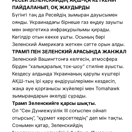
РЕСЕЙ ЗЕЛЕНСКИЙДІҢ АҚШ-ҚА КЕТКЕНІН
ПАЙДАЛАНЫП, ОҚ ЖАУДЫРДЫ
Бүгінгі таң да Ресейдің зымыран дауысымен
оянды. Украинадағы бірнеше газ өңдеу зауыты
мен энергетика инфрақұрылымы қирады.
Көгілдір отын көкке ұшты. Осының бәрі
Зеленский Америкаға жеткен сәтте орын алды.
ТРАМП ПЕН ЗЕЛЕНСКИЙ АРАСЫНДА ЖАНЖАЛ
Зеленский Вашингтонға келгесін, атмосфера
бірден “халықаралық ток-шоу” стиліне ауысты.
Кездесу алдында Украинаның қарулы күштері
АҚШ-тың ірі қару өндірушілерімен кездесіп,
жаңа әуе қорғанысы жүйелері мен Tomahawk
зымырандарын әкелуді сұрады.
Трамп Зеленскийге қарсы шықты.
Ол “Сен Дүниежүзілік III соғыспен ойнап
отырсың”, “құрмет көрсетпедің” деп мін тақты.
Сонымен қатар, Зеленскийдің