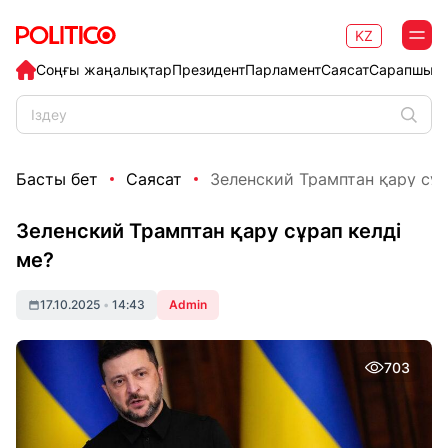
KZ
Соңғы жаңалықтар
Президент
Парламент
Саясат
Сарапшыл
Басты бет
Саясат
Зеленский Трамптан қару сұр
Зеленский Трамптан қару сұрап келді
ме?
17.10.2025
•
14:43
Admin
703