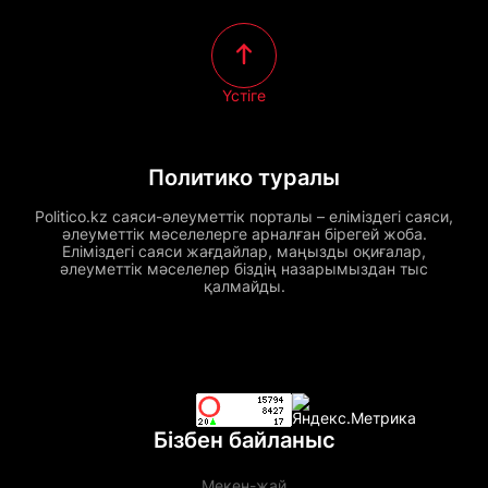
Үстіге
Политико туралы
Politico.kz саяси-әлеуметтік порталы – еліміздегі саяси,
әлеуметтік мәселелерге арналған бірегей жоба.
Еліміздегі саяси жағдайлар, маңызды оқиғалар,
әлеуметтік мәселелер біздің назарымыздан тыс
қалмайды.
Бізбен байланыс
Мекен-жай