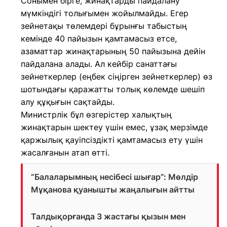
Сонымен бірге, жинақтарды пайдалану
мүмкіндігі толығымен жойылмайды. Егер
зейнетақы төлемдері бұрынғы табыстың
кемінде 40 пайызын қамтамасыз етсе,
азаматтар жинақтарының 50 пайызына дейін
пайдалана алады. Ал кейбір санаттағы
зейнеткерлер (еңбек сіңірген зейнеткерлер) өз
шотындағы қаражатты толық көлемде шешіп
алу құқығын сақтайды.
Министрлік бұл өзгерістер халықтың
жинақтарын шектеу үшін емес, ұзақ мерзімде
қаржылық қауіпсіздікті қамтамасыз ету үшін
жасалғанын атап өтті.
“Балаларымның несібесі шығар”: Мөлдір
Мұқанова қуанышты жаңалығын айтты
Талдықорғанда 3 жастағы қызын мен