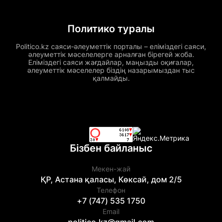
Политико туралы
Politico.kz саяси-әлеуметтік порталы – еліміздегі саяси,
әлеуметтік мәселелерге арналған бірегей жоба.
Еліміздегі саяси жағдайлар, маңызды оқиғалар,
әлеуметтік мәселелер біздің назарымыздан тыс
қалмайды.
Бізбен байланыс
Мекен-жай
ҚР, Астана қаласы, Көксай, дом 2/5
Телефон
+7 (747) 535 1750
Email