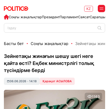
KZ
Соңғы жаңалықтар
Президент
Парламент
Саясат
Сарапшыл
Басты бет
Соңғы жаңалықтар
Зейнетақы жинағы
Зейнетақы жинағын шешу шегі неге
қайта өсті? Еңбек министрлігі толық
түсіндірме берді
06.06.2026
•
14:18
Қарақат АСЫЛОВА
1163