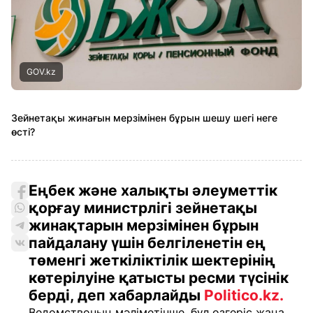
GOV.kz
Зейнетақы жинағын мерзімінен бұрын шешу шегі неге
өсті?
Еңбек және халықты әлеуметтік
қорғау министрлігі зейнетақы
жинақтарын мерзімінен бұрын
пайдалану үшін белгіленетін ең
төменгі жеткіліктілік шектерінің
көтерілуіне қатысты ресми түсінік
берді, деп хабарлайды
Politico.kz.
Ведомствоның мәліметінше, бұл өзгеріс жаңа