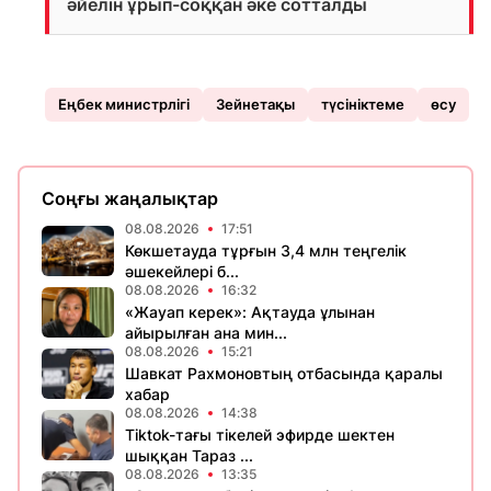
әйелін ұрып-соққан әке сотталды
Еңбек министрлігі
Зейнетақы
түсініктеме
өсу
Соңғы жаңалықтар
08.08.2026
17:51
Көкшетауда тұрғын 3,4 млн теңгелік
әшекейлері б...
08.08.2026
16:32
«Жауап керек»: Ақтауда ұлынан
айырылған ана мин...
08.08.2026
15:21
Шавкат Рахмоновтың отбасында қаралы
хабар
08.08.2026
14:38
Tiktok-тағы тікелей эфирде шектен
шыққан Тараз ...
08.08.2026
13:35