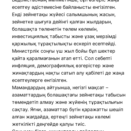
есептеу әдістемесіне байланысты енгізілген.
Енді зейнетақы жүйесі салымшының жасын,
зейнетке шығуға дейінгі қалған жылдарын,
болашақта төленетін төлем көлемін,
инвестициялық табысты және ұзақ мерзімді
қаржылық тұрақтылықты ескеріп есептейді.
Министрлік соңғы үш жыл бойы бұл шектер
қайта қаралмағанын атап өтті. Сол себепті
инфляция, демографиялық өзгерістер және
жинақтардың нақты сатып алу қабілеті де жаңа
есептеулерге енгізілген.
Мамандардың айтуынша, негізгі мақсат –
азаматтардың болашақтағы зейнетақы табысын
төмендетіп алмау және жүйенің тұрақтылығын
сақтау. Яғни, азаматтар бүгін қаражатты шешіп
алған жағдайда, ертеңгі зейнетақы көлемі
жеткілікті деңгейде қалуы тиіс.