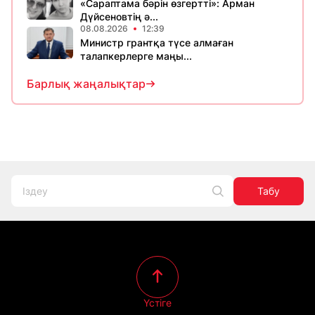
«Сараптама бәрін өзгертті»: Арман
Дүйсеновтің ә...
08.08.2026
12:39
Министр грантқа түсе алмаған
талапкерлерге маңы...
Барлық жаңалықтар
Табу
Үстіге