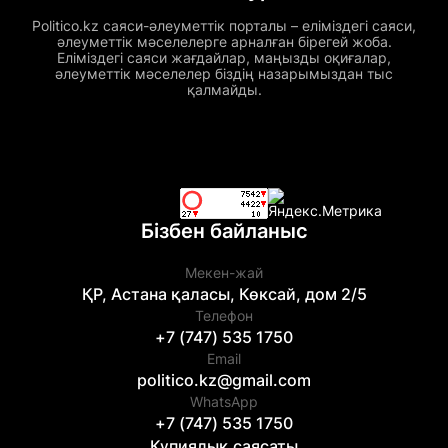
Politico.kz саяси-әлеуметтік порталы – еліміздегі саяси,
әлеуметтік мәселелерге арналған бірегей жоба.
Еліміздегі саяси жағдайлар, маңызды оқиғалар,
әлеуметтік мәселелер біздің назарымыздан тыс
қалмайды.
Бізбен байланыс
Мекен-жай
ҚР, Астана қаласы, Көксай, дом 2/5
Телефон
+7 (747) 535 1750
Email
politico.kz@gmail.com
WhatsApp
+7 (747) 535 1750
Құпиялық саясаты