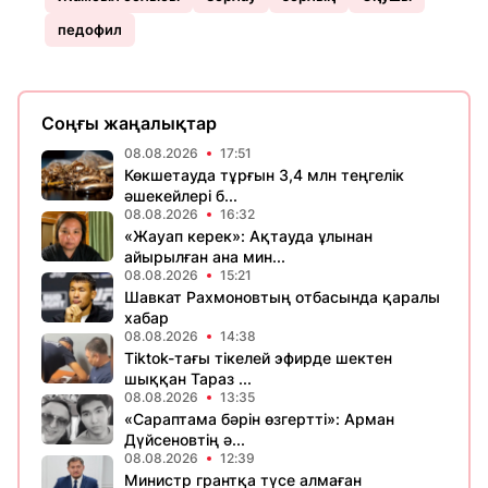
педофил
Соңғы жаңалықтар
08.08.2026
17:51
Көкшетауда тұрғын 3,4 млн теңгелік
әшекейлері б...
08.08.2026
16:32
«Жауап керек»: Ақтауда ұлынан
айырылған ана мин...
08.08.2026
15:21
Шавкат Рахмоновтың отбасында қаралы
хабар
08.08.2026
14:38
Tiktok-тағы тікелей эфирде шектен
шыққан Тараз ...
08.08.2026
13:35
«Сараптама бәрін өзгертті»: Арман
Дүйсеновтің ә...
08.08.2026
12:39
Министр грантқа түсе алмаған