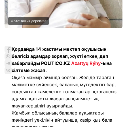
Фото: ашық дереккөз
Қордайда 14 жастағы мектеп оқушысын
белгісіз адамдар зорлап, жүкті еткен, деп
хабарлайды POLITICO.KZ
Azattyq Rýhy
-ына
сілтеме жасап
.
Оқиға мамыр айында болған. Желіде тараған
мәліметке сүйенсек, баланың мүгедектігі бар,
сондықтан кәмелетке толмаған әрі қорғансыз
адамға қатысты жасалған қылмыстың
жауапкершілігі ауырлайды.
Жамбыл облысының балалар құқықтары
жөніндегі уәкілінің айтуынша, қазір қыз бала