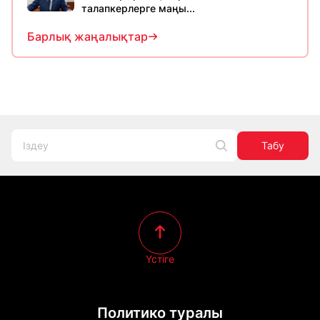
талапкерлерге маңы...
Барлық жаңалықтар
Табу
Үстіге
Политико туралы