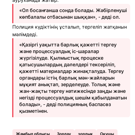
ауруханада жатыр.
«Ол босанғанша сонда болады. Жәбірленуші
көпбалалы отбасынан шыққан», - деді ол.
Полиция күдіктінің ұсталып, тергеліп жатқанын
мәлімдеді.
«Қазіргі уақытта барлық қажетті тергеу
және процессуалдық іс-шаралар
жүргізілуде. Қылмыстық процеске
қатысушылардың дәлелдері тексеріліп,
қажетті материалдар жинақталуда. Тергеу
органдары істің барлық мән-жайларын
мұқият анықтап, зерделеуде. Толық және
жан-жақты тергеу нәтижесінде заңды және
негізді процессуалдық шешім қабылданатын
болады», - деді полицияның баспасөз
қызметінен.
Жамбыл облысы
Зорлау
зорлық
Оқушы