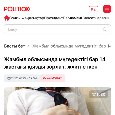
KZ
Соңғы жаңалықтар
Президент
Парламент
Саясат
Сарапшыл
Басты бет
Жамбыл облысында мүгедектігі бар 14 ж
Жамбыл облысында мүгедектігі бар 14
жастағы қызды зорлап, жүкті еткен
01.12.2025
•
17:54
Әсел МҰРАТ
1080