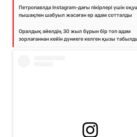
Петропавлда Instagram-дағы пікірлері үшін оқ
пышақпен шабуыл жасаған ер адам сотталды
Оралдық әйелдің 30 жыл бұрын бір топ адам
зорлағаннан кейін дүниеге келген қызы табылд