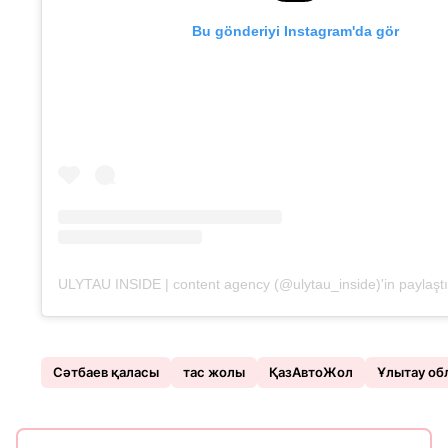
Bu gönderiyi Instagram'da gör
ULYTAU INSIDE | content agency (@ulytau_inside)'in paylaştığ
Сәтбаев қаласы
тас жолы
ҚазАвтоЖол
Ұлытау о