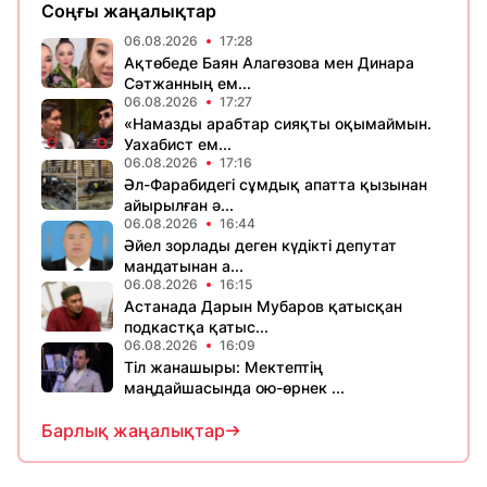
Соңғы жаңалықтар
06.08.2026
17:28
Ақтөбеде Баян Алагөзова мен Динара
Сәтжанның ем...
06.08.2026
17:27
«Намазды арабтар сияқты оқымаймын.
Уахабист ем...
06.08.2026
17:16
Әл-Фарабидегі сұмдық апатта қызынан
айырылған ә...
06.08.2026
16:44
Әйел зорлады деген күдікті депутат
мандатынан а...
06.08.2026
16:15
Астанада Дарын Мубаров қатысқан
подкастқа қатыс...
06.08.2026
16:09
Тіл жанашыры: Мектептің
маңдайшасында ою-өрнек ...
Барлық жаңалықтар