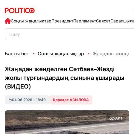
Соңғы жаңалықтар
Президент
Парламент
Саясат
Сарапшыл
Басты бет
Соңғы жаңалықтар
Жаңадан жөнделг
Жаңадан жөнделген Сәтбаев–Жезді
жолы тұрғындардың сынына ұшырады
(ВИДЕО)
04.06.2026
•
18:40
Қарақат АСЫЛОВА
891