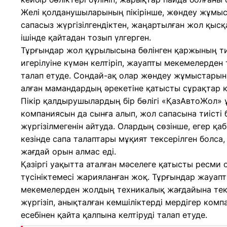
Желі қолданушыларының пікірінше, жөндеу жұмы
сапасыз жүргізілгендіктен, жаңартылған жол қысқ
ішінде қайтадан тозып үлгерген.
Тұрғындар жол құрылысына бөлінген қаржының ти
игерілуіне күмән келтіріп, жауапты мекемелерден 
талап етуде. Сондай-ақ олар жөндеу жұмыстарын
алған мамандардың әрекетіне қатысты сұрақтар к
Пікір қалдырушылардың бір бөлігі «ҚазАвтоЖол» 
компаниясын да сынға алып, жол сапасына тиісті
жүргізілмегенін айтуда. Олардың сөзінше, егер қа
кезінде сапа талаптары мұқият тексерілген болса
жағдай орын алмас еді.
Қазіргі уақытта аталған мәселеге қатысты ресми
түсініктемесі жарияланған жоқ. Тұрғындар жауап
мекемелерден жолдың техникалық жағдайына те
жүргізіп, анықталған кемшіліктерді мердігер комп
есебінен қайта қалпына келтіруді талап етуде.