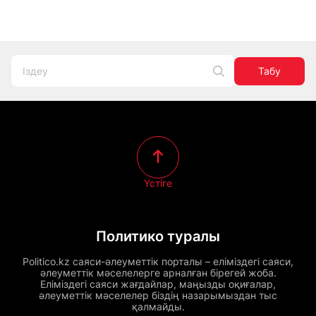
Табу
Үстіге
Политико туралы
Politico.kz саяси-әлеуметтік порталы – еліміздегі саяси,
әлеуметтік мәселелерге арналған бірегей жоба.
Еліміздегі саяси жағдайлар, маңызды оқиғалар,
әлеуметтік мәселелер біздің назарымыздан тыс
қалмайды.