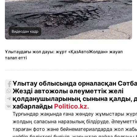
Видеодан кадр
Ұлытаудағы жол дауы: жұрт «ҚазАвтоЖолдан» жауап
талап етті
Ұлытау облысында орналасқан Сәтб
Жезді автожолы әлеуметтік желі
қолданушыларының сынына қалды, 
хабарлайды
Politico.kz.
Тұрғындар жақында ғана жөндеу жұмыстары жүргі
жолдың сапасына наразылық білдіруде. Әлеуметті
тараған фото және бейнематериалдарда жол жа
кейбір бөліктері бүлініп, жарықтар пайда болғаны