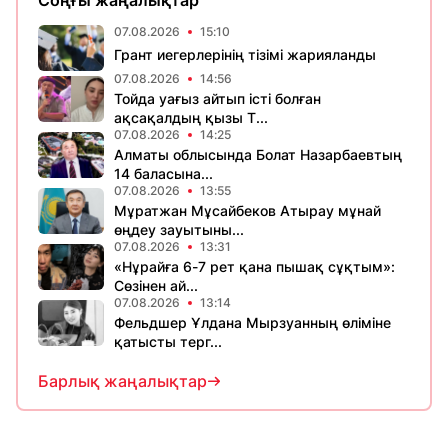
Соңғы жаңалықтар
07.08.2026
15:10
Грант иегерлерінің тізімі жарияланды
07.08.2026
14:56
Тойда уағыз айтып істі болған
ақсақалдың қызы Т...
07.08.2026
14:25
Алматы облысында Болат Назарбаевтың
14 баласына...
07.08.2026
13:55
Мұратжан Мұсайбеков Атырау мұнай
өңдеу зауытыны...
07.08.2026
13:31
«Нұрайға 6-7 рет қана пышақ сұқтым»:
Сөзінен ай...
07.08.2026
13:14
Фельдшер Ұлдана Мырзуанның өліміне
қатысты терг...
Барлық жаңалықтар