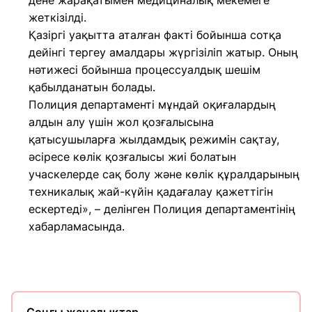
дене жарақатымен медициналық мекемеге
жеткізілді.
Қазіргі уақытта аталған факті бойынша сотқа
дейінгі тергеу амалдары жүргізіліп жатыр. Оның
нәтижесі бойынша процессуалдық шешім
қабылданатын болады.
Полиция департаменті мұндай оқиғалардың
алдын алу үшін жол қозғалысына
қатысушыларға жылдамдық режимін сақтау,
әсіресе көлік қозғалысы жиі болатын
учаскелерде сақ болу және көлік құралдарының
техникалық жай-күйін қадағалау қажеттігін
ескертеді», – делінген Полиция департаментінің
хабарламасында.