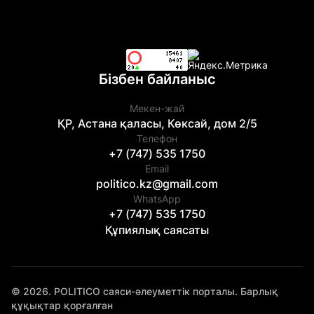
Бізбен байланыс
Мекен-жай
ҚР, Астана қаласы, Көксай, дом 2/5
Телефон
+7 (747) 535 1750
Email
politico.kz@gmail.com
WhatsApp
+7 (747) 535 1750
Құпиялық саясаты
© 2026. POLITICO саяси-әлеуметтік порталы. Барлық
құқықтар қорғалған