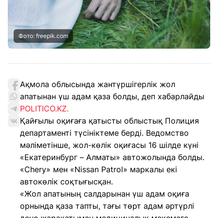
Фото: freepik.com
Ақмола облысында жантүршігерлік жол
апатынан үш адам қаза болды, деп хабарлайды
POLITICO.KZ.
Қайғылы оқиғаға қатысты облыстық Полиция
департаменті түсініктеме берді. Ведомство
мәліметінше, жол-көлік оқиғасы 16 шілде күні
«Екатеринбург – Алматы» автожолында болды.
«Chery» мен «Nissan Patrol» маркалы екі
автокөлік соқтығысқан.
«Жол апатының салдарынан үш адам оқиға
орнында қаза тапты, тағы төрт адам әртүрлі