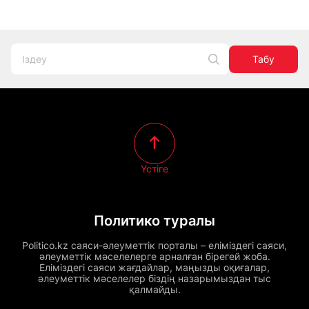
Табу
Үстіге
Политико туралы
Politico.kz саяси-әлеуметтік порталы – еліміздегі саяси,
әлеуметтік мәселелерге арналған бірегей жоба.
Еліміздегі саяси жағдайлар, маңызды оқиғалар,
әлеуметтік мәселелер біздің назарымыздан тыс
қалмайды.