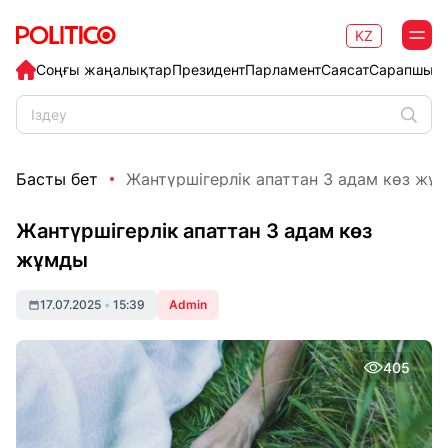
KZ
Соңғы жаңалықтар
Президент
Парламент
Саясат
Сарапшыл
Басты бет
Жантүршігерлік апаттан 3 адам көз жұ
Жантүршігерлік апаттан 3 адам көз
жұмды
17.07.2025
•
15:39
Admin
405