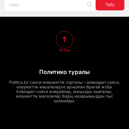
Табу
Үстіге
Политико туралы
Politico.kz саяси-әлеуметтік порталы – еліміздегі саяси,
әлеуметтік мәселелерге арналған бірегей жоба.
Еліміздегі саяси жағдайлар, маңызды оқиғалар,
әлеуметтік мәселелер біздің назарымыздан тыс
қалмайды.