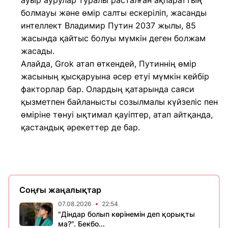
ауыр аурулар туралы расталған ақпараттың
болмауы және өмір салты ескеріліп, жасанды
интеллект Владимир Путин 2037 жылы, 85
жасында қайтыс болуы мүмкін деген болжам
жасады.
Алайда, Grok атап өткендей, Путиннің өмір
жасының қысқаруына әсер етуі мүмкін кейбір
факторлар бар. Олардың қатарында саяси
қызметпен байланысты созылмалы күйзеліс пен
өміріне төнуі ықтимал қауіптер, атап айтқанда,
қастандық әрекеттер де бар.
Соңғы жаңалықтар
07.08.2026
22:54
"Діндар болып көрінемін деп қорықты
ма?". Бекбо...