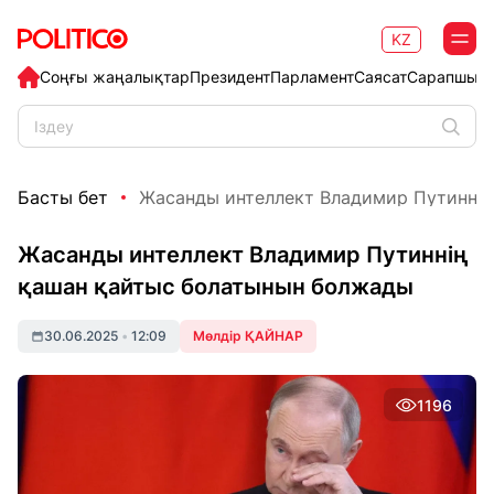
KZ
Соңғы жаңалықтар
Президент
Парламент
Саясат
Сарапшыл
Басты бет
Жасанды интеллект Владимир Путиннің 
Жасанды интеллект Владимир Путиннің
қашан қайтыс болатынын болжады
30.06.2025
•
12:09
Мөлдір ҚАЙНАР
1196