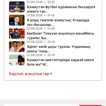
07.08.2026
22:25
Қазақстан футбол құрамасын басқаруға
әлемге тан...
07.08.2026
21:16
6 млрд теңгелік алаяқтық: Атырауда
экс-басшылар...
07.08.2026
21:09
Бекболат Тілеухан жауапсыз махаббаты
туралы: Қы...
07.08.2026
20:19
Әділет көлік дауы туралы: Ұлдананың
анасы "сенд...
07.08.2026
20:16
Қазақстан мектептерінде хиджаб киюге
бола ма? М...
Барлық жаңалықтар