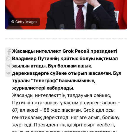
© Getty Images
Жасанды интеллект Grok Ресей президенті
Владимир Путиннің қайтыс болуы ықтимал
жылын атады. Бұл болжам ашық
дереккөздерге сүйене отырып жасалған. Бұл
туралы "Телеграф" басылымының
журналистері хабарлады.
Жасанды интеллекттің талдауына сәйкес,
Путиннің ата-анасы ұзақ өмір сүрген: анасы –
87, ал әкесі – 88 жас жасаған. Grok дәл осы
генетикалық деректерді негізге алып, болжау
жүргізді. Президенттің қазіргі сырт келбеті,