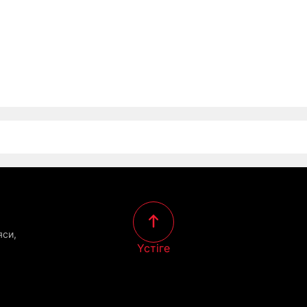
яси,
Үстіге