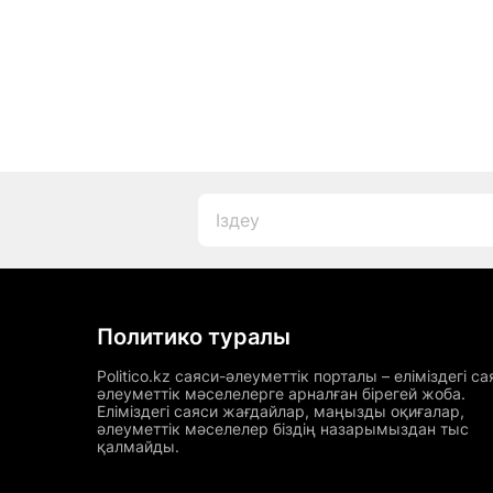
Политико туралы
Politico.kz саяси-әлеуметтік порталы – еліміздегі са
әлеуметтік мәселелерге арналған бірегей жоба.
Еліміздегі саяси жағдайлар, маңызды оқиғалар,
әлеуметтік мәселелер біздің назарымыздан тыс
қалмайды.