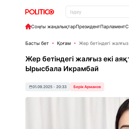
Соңғы жаңалықтар
Президент
Парламент
С
Басты бет
Қоғам
Жер бетіндегі жалғыз 
Жер бетіндегі жалғыз екі аяқ
Ырысбала Икрамбай
01.09.2025
•
20:33
Берік Арманов