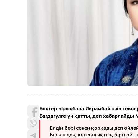
Блогер Ырысбала Икрамбай өзін тексе
Бағдагүлге үн қатты, деп хабарлайды M
Елдің бәрі сенен қорқады деп ойла
Біріншіден, көп халықтың бірі ғой