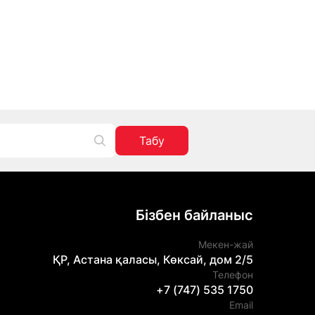
Табу
Бізбен байланыс
Мекен-жай
ҚР, Астана қаласы, Көксай, дом 2/5
Телефон
+7 (747) 535 1750
Email