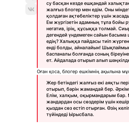
су басқан кезде ешқандай халықтан
жалғыз блогер мен едім. Оны мінде
қолдаған ақтөбеліктер үшін жасадым
Ем жүргізетін адамның тұла бойы р
негатив, ірің, құсыққа толмай. Си
дегендей үндемеген сайын басыма ш
едің? Халыққа пайдасы тиіп жүрген 
енді болды, айналайын! Шықпаймын
баспаналы болғанда соның біреуіне
ет. Айдалада отырып алып шәңкілде
Оған қоса, блогер ешкімнің ақылына мұ
Жер бетіндегі жалғыз екі аяқты пер
отырып, бәрін жамандай бер. Әркім 
Елім, халқым, оқырмандарым бар. М
жандардан осы сөздерім үшін кеші
қыздан сөз естіп отырған. Өзің кел
түйіндеді Ырысбала.