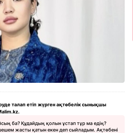
руде талап етіп жүрген ақтөбелік сынықшы
alim.kz.
йсың ба? Құдайдың қолын ұстап тұр ма едің?
, шешем жасты қатын екен деп сыйладым. Ақтөбені