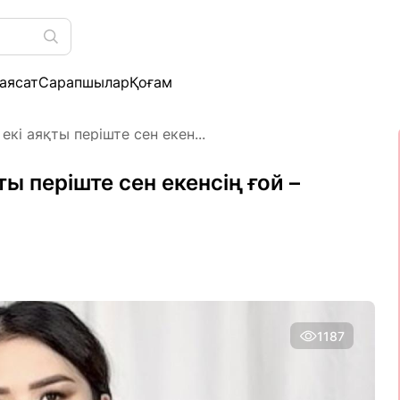
аясат
Сарапшылар
Қоғам
екі аяқты періште сен екен...
ты періште сен екенсің ғой –
1187