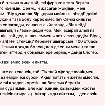
 бір тиын жинамай, екі фура көмек жіберген
тсінбеймін. Сен үшін жасаған жоқпын, мені
. "Бір құмалақ бір қарын майды шірітеді" дейді.
ухани таза болу керек емес пе? Сенікі сияқты
ыр сипағанды, санасыз сыйлағанды білмейді
ығып, ты*айын дедің ғой. Мені асырап алып па
кісі ғой дедім, шешеммен жасты екен дедім. Бірақ
 ал! Не істейсің? Керемет шығарсың! 100 отбасы
 1 тиын қосқан болсаң кел де соны менен талап
ген иттердің соңынан ере берме, – дейді блогер.
қтаж емес екенін айтты.
іште сен екенсің ғой. Тікелей эфирде жөніңмен
өз өмірін өзі сүрсін. Ақыл айтатын жетім емеспін.
ені қолдап көретін, ақ батасын беретін
рім сұраймын. Өле қал өзіңнің қызыңмен жасты
іп тиісіп отырсың. Айтарымды айттым, – деп сөзін