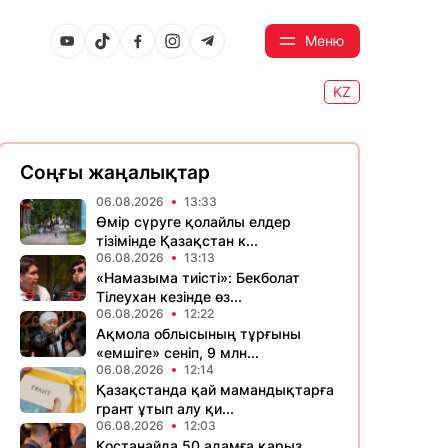
Меню
KZ
Соңғы жаңалықтар
06.08.2026
13:33
Өмір сүруге қолайлы елдер
тізімінде Қазақстан к...
06.08.2026
13:13
«Намазыма тиісті»: Бекболат
Тілеухан кезінде өз...
06.08.2026
12:22
Ақмола облысының тұрғыны
«емшіге» сеніп, 9 млн...
06.08.2026
12:14
Қазақстанда қай мамандықтарға
грант ұтып алу қи...
06.08.2026
12:03
Қостанайда 50 адамға қарыз