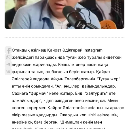
Отандық әзілкеш Қайрат Әділгерей Instagram
желісіндегі парақшасында туған жер туралы әндеткен
видеосын жариялады. Көпшілік өнер иесін жаңа
қырынан танып, оң бағасын беріп жатыр. Қайрат
Әділгерей видеода Айқын Төлепбергеннің "Туған жер"
атты әнін орындаған. "Ал, әншілер, дайындалыңдар.
Сахнаға "фирмач" келе жатыр. Енді "халтурить" ете
алмайсыңдар", - деп әзілдеген өнер иесінің өзі. Мұны
көрген көрермен Қайрат Әділгерейге әзіл-шыны аралас
пікір жазып қалдырды. Олардың көпшілігі әзілкештің
өнеріне оң баға берген. "Димаштан кейін мен