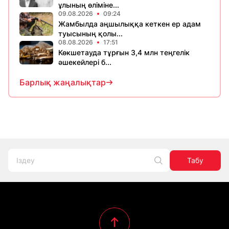
ұлының өліміне...
09.08.2026
09:24
Жамбылда аңшылыққа кеткен ер адам
туысының қолы...
08.08.2026
17:51
Көкшетауда тұрғын 3,4 млн теңгелік
әшекейлері б...
Барлық жаңалықтар
Табу