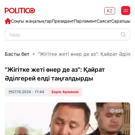
KZ
Соңғы жаңалықтар
Президент
Парламент
Саясат
Сарапшыл
Басты бет
"Жігітке жеті өнер де аз": Қайрат Әділге
"Жігітке жеті өнер де аз": Қайрат
Әділгерей елді таңғалдырды
07.10.2024
•
17:44
Берік Арманов
695