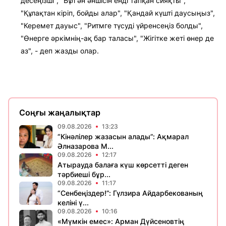
десеңізші", "Бұл ән әншісін енді тапқан сияқты",
"Құлақтан кіріп, бойды алар", "Қандай күшті даусыңыз",
"Керемет дауыс", "Ритмге түсуді үйренсеңіз болды",
"Өнерге әркімнің-ақ бар таласы", "Жігітке жеті өнер де
аз", - деп жазды олар.
Соңғы жаңалықтар
09.08.2026
13:23
“Кінәлілер жазасын алады”: Ақмарал
Әлназарова М...
09.08.2026
12:17
Атырауда балаға күш көрсетті деген
тәрбиеші бұр...
09.08.2026
11:17
“Сенбеңіздер!”: Гүлзира Айдарбекованың
келіні ү...
09.08.2026
10:16
«Мүмкін емес»: Арман Дүйсеновтің