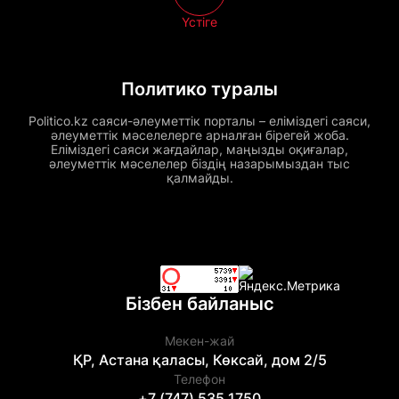
Үстіге
Политико туралы
Politico.kz саяси-әлеуметтік порталы – еліміздегі саяси,
әлеуметтік мәселелерге арналған бірегей жоба.
Еліміздегі саяси жағдайлар, маңызды оқиғалар,
әлеуметтік мәселелер біздің назарымыздан тыс
қалмайды.
Бізбен байланыс
Мекен-жай
ҚР, Астана қаласы, Көксай, дом 2/5
Телефон
+7 (747) 535 1750