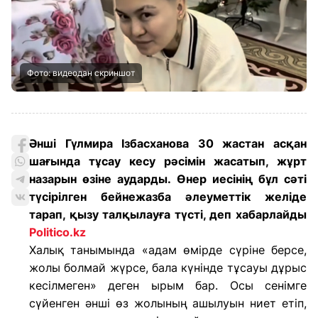
Фото: видеодан скриншот
Әнші Гүлмира Ізбасханова 30 жастан асқан
шағында тұсау кесу рәсімін жасатып, жұрт
назарын өзіне аударды. Өнер иесінің бұл сәті
түсірілген бейнежазба әлеуметтік желіде
тарап, қызу талқылауға түсті, деп хабарлайды
Politico.kz
Халық танымында «адам өмірде сүріне берсе,
жолы болмай жүрсе, бала күнінде тұсауы дұрыс
кесілмеген» деген ырым бар. Осы сенімге
сүйенген әнші өз жолының ашылуын ниет етіп,