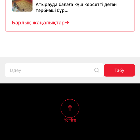
Атырауда балаға күш көрсетті деген
тәрбиеші бұр...
Барлық жаңалықтар
Табу
Үстіге