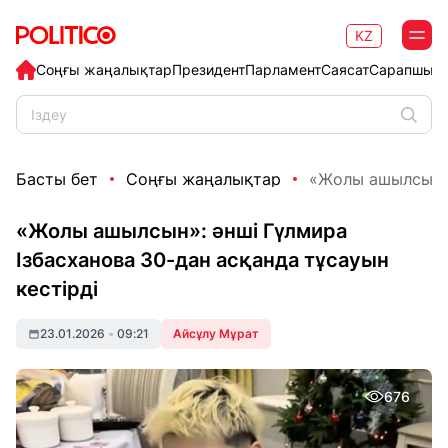
KZ
Соңғы жаңалықтар
Президент
Парламент
Саясат
Сарапшыл
Басты бет
Соңғы жаңалықтар
«Жолы ашылсын»: 
«Жолы ашылсын»: әнші Гүлмира
Ізбасханова 30-дан асқанда тұсауын
кестірді
23.01.2026
•
09:21
Айсұлу Мұрат
676