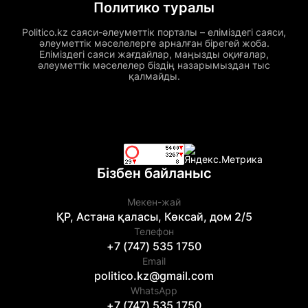
Политико туралы
Politico.kz саяси-әлеуметтік порталы – еліміздегі саяси,
әлеуметтік мәселелерге арналған бірегей жоба.
Еліміздегі саяси жағдайлар, маңызды оқиғалар,
әлеуметтік мәселелер біздің назарымыздан тыс
қалмайды.
Бізбен байланыс
Мекен-жай
ҚР, Астана қаласы, Көксай, дом 2/5
Телефон
+7 (747) 535 1750
Email
politico.kz@gmail.com
WhatsApp
+7 (747) 535 1750