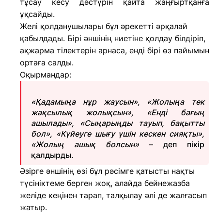
тұсау кесу дәстүрін қайта жаңғыртқанға
ұқсайды.
Желі қолданушылары бұл әрекетті әрқалай
қабылдады. Бірі әншінің ниетіне қолдау білдіріп,
ақжарма тілектерін арнаса, енді бірі өз пайымын
ортаға салды.
Оқырмандар:
«Қадамыңа нұр жаусын», «Жолыңа тек
жақсылық жолықсын», «Енді бағың
ашылады», «Сыңарыңды тауып, бақытты
бол», «Күйеуге шығу үшін кескен сияқты»,
«Жолың ашық болсын»
– деп пікір
қалдырды.
Әзірге әншінің өзі бұл рәсімге қатысты нақты
түсініктеме берген жоқ, алайда бейнежазба
желіде кеңінен тарап, талқылау әлі де жалғасып
жатыр.