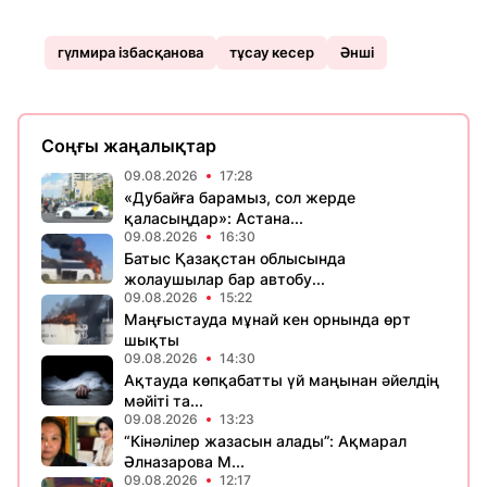
гүлмира ізбасқанова
тұсау кесер
Әнші
Соңғы жаңалықтар
09.08.2026
17:28
«Дубайға барамыз, сол жерде
қаласыңдар»: Астана...
09.08.2026
16:30
Батыс Қазақстан облысында
жолаушылар бар автобу...
09.08.2026
15:22
Маңғыстауда мұнай кен орнында өрт
шықты
09.08.2026
14:30
Ақтауда көпқабатты үй маңынан әйелдің
мәйіті та...
09.08.2026
13:23
“Кінәлілер жазасын алады”: Ақмарал
Әлназарова М...
09.08.2026
12:17