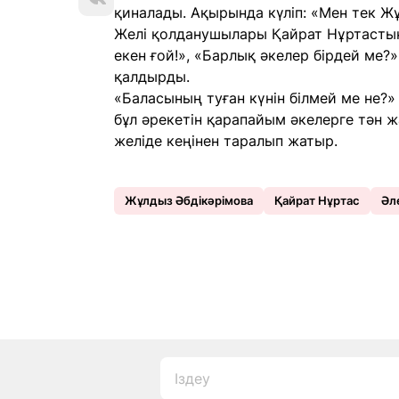
қиналады. Ақырында күліп: «Мен тек Жұл
Желі қолданушылары Қайрат Нұртастың 
екен ғой!», «Барлық әкелер бірдей ме?»
қалдырды.
«Баласының туған күнін білмей ме не?» 
бұл әрекетін қарапайым әкелерге тән ж
желіде кеңінен таралып жатыр.
Жұлдыз Әбдікәрімова
Қайрат Нұртас
Әл