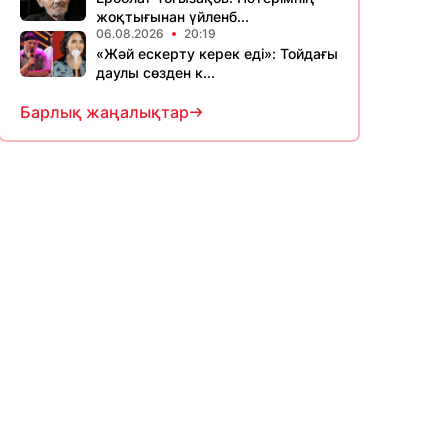
жоқтығынан үйленб...
06.08.2026
20:19
«Жәй ескерту керек еді»: Тойдағы
даулы сөзден к...
Барлық жаңалықтар