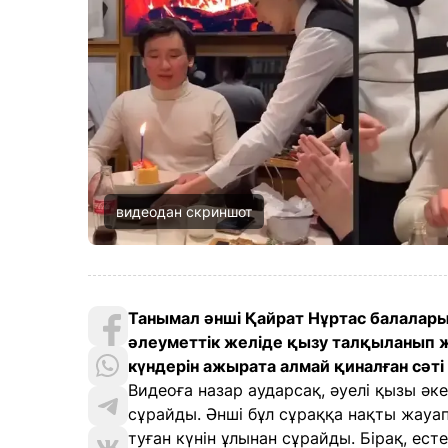
видеодан скриншот
Танымал әнші Қайрат Нұртас балалары
әлеуметтік желіде қызу талқыланып 
күндерін ажырата алмай қиналған сәті
Видеоға назар аударсақ, әуелі қызы әке
сұрайды. Әнші бұл сұраққа нақты жауап
туған күнін ұлынан сұрайды. Бірақ, ес