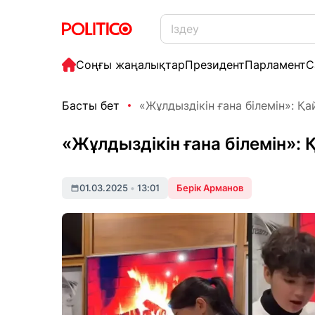
Соңғы жаңалықтар
Президент
Парламент
С
Басты бет
«Жұлдыздікін ғана білемін»: Қай
«Жұлдыздікін ғана білемін»: 
01.03.2025
•
13:01
Берік Арманов