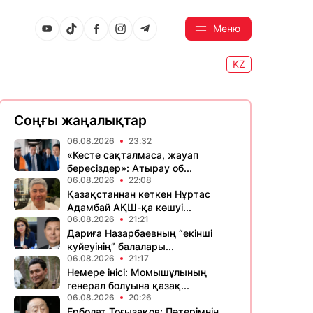
Меню
KZ
Соңғы жаңалықтар
06.08.2026
23:32
«Кесте сақталмаса, жауап
бересіздер»: Атырау об...
06.08.2026
22:08
Қазақстаннан кеткен Нұртас
Адамбай АҚШ-қа көшуі...
06.08.2026
21:21
Дариға Назарбаевның “екінші
куйеуінің” балалары...
06.08.2026
21:17
Немере інісі: Момышұлының
генерал болуына қазақ...
06.08.2026
20:26
Ерболат Тоғызақов: Пәтерімнің