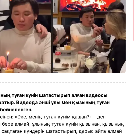
ның туған күнін шатастырып алған видеосы
жатыр. Видеода әнші ұлы мен қызының туған
 бейнеленген.
сінен: «Әке, менің туған күнім қашан?» – деп
 бере алмай, ұлының туған күнін қызынан, қызының
те сақтаған күндерін шатастырып, дұрыс айта алмай