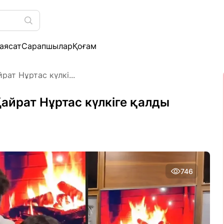
аясат
Сарапшылар
Қоғам
рат Нұртас күлкі...
Қайрат Нұртас күлкіге қалды
746