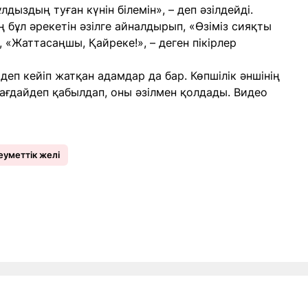
дыздың туған күнін білемін», – деп әзілдейді.
бұл әрекетін әзілге айналдырып, «Өзіміз сияқты
, «Жаттасаңшы, Қайреке!», – деген пікірлер
деп кейіп жатқан адамдар да бар. Көпшілік әншінің
ағдайдеп қабылдап, оны әзілмен қолдады. Видео
еуметтік желі