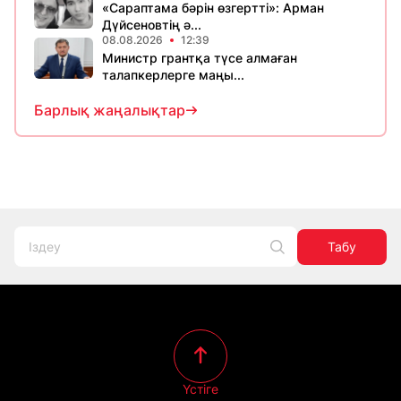
«Сараптама бәрін өзгертті»: Арман
Дүйсеновтің ә...
08.08.2026
12:39
Министр грантқа түсе алмаған
талапкерлерге маңы...
Барлық жаңалықтар
Табу
Үстіге