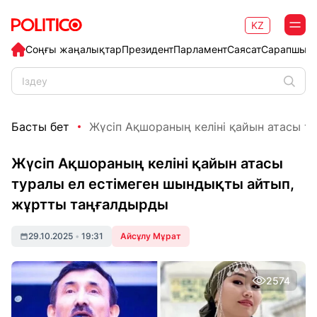
KZ
Соңғы жаңалықтар
Президент
Парламент
Саясат
Сарапшыл
Басты бет
Жүсіп Ақшораның келіні қайын атасы тур
Жүсіп Ақшораның келіні қайын атасы
туралы ел естімеген шындықты айтып,
жұртты таңғалдырды
29.10.2025
•
19:31
Айсұлу Мұрат
2574