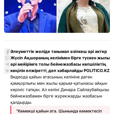
Әлеуметтік желіде танымал әзілкеш әрі актер
Жүсіп Ақшораның келінімен бірге түскен жылы
әрі мейірімге толы бейнежазбасы көпшіліктің
көңілін елжіретті, деп хабарлайды POLITICO.KZ
Видеода қайын атасының келініне деген
қамқорлығы мен жылы қарым-қатынасы айқын
көрініс тапқан. Ал келіні Динара Сайлаубайқызы
бейнежазбамен бірге жүрекжарды жазбасын
қалдырды.
"Көмекші қайын ата. Шынында көмектесіп