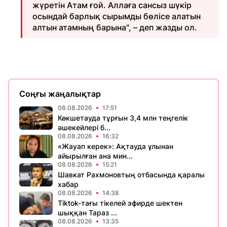
жүретін Атам ғой. Аллаға сансыз шүкір
осындай барлық сырымды бөлісе алатын
алтын атамның барына", – деп жазды ол.
Соңғы жаңалықтар
08.08.2026
17:51
Көкшетауда тұрғын 3,4 млн теңгелік
әшекейлері б...
08.08.2026
16:32
«Жауап керек»: Ақтауда ұлынан
айырылған ана мин...
08.08.2026
15:21
Шавкат Рахмоновтың отбасында қаралы
хабар
08.08.2026
14:38
Tiktok-тағы тікелей эфирде шектен
шыққан Тараз ...
08.08.2026
13:35