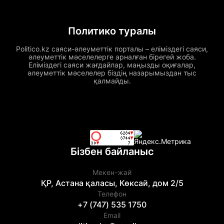
Политико туралы
Politico.kz саяси-әлеуметтік порталы – еліміздегі саяси,
әлеуметтік мәселелерге арналған бірегей жоба.
Еліміздегі саяси жағдайлар, маңызды оқиғалар,
әлеуметтік мәселелер біздің назарымыздан тыс
қалмайды.
Бізбен байланыс
Мекен-жай
ҚР, Астана қаласы, Көксай, дом 2/5
Телефон
+7 (747) 535 1750
Email