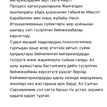
материалдарын зерттеуге көшті.
Процесс қатысушыларына Жангелдин
ауылындағы үйдің қорасынан табылған Максот
Қарабаллин мен оның жұбайы Нәсіп
Өтешқалиеваның сүйектерін жер қойнынан
шығару сәті түсірілген бейнежазбалар
көрсетілді.
Судья мұндай кадрлардың психологиялық
тұрғыдан ауыр әсер ететінін айтып, сүйек
қалдықтары бейнеленген материалдарды
түсіруге және жариялауға тыйым салды. Ал
қазу жұмыстары басталғанға дейін түсірілген
бейнежазбаны көрсетуге рұқсат берілді.
Бейнематериалдарды қарау кезінде марқұмның
әпкелері көз жастарына ерік берді. Ал Сұлтан
Сәрсемәлиев сол сәтте басын тік ұстап, экранға
қадала қарап тұрған.