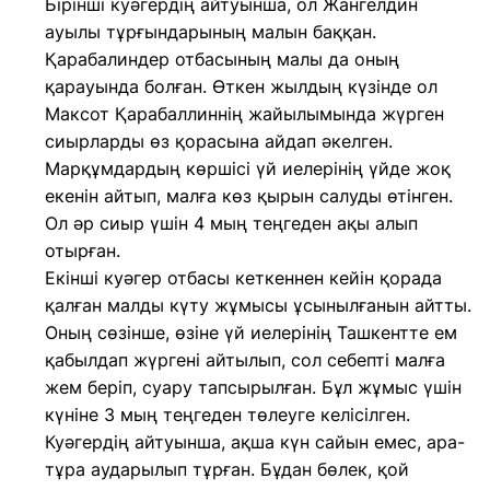
Бірінші куәгердің айтуынша, ол Жангелдин
ауылы тұрғындарының малын баққан.
Қарабалиндер отбасының малы да оның
қарауында болған. Өткен жылдың күзінде ол
Максот Қарабаллиннің жайылымында жүрген
сиырларды өз қорасына айдап әкелген.
Марқұмдардың көршісі үй иелерінің үйде жоқ
екенін айтып, малға көз қырын салуды өтінген.
Ол әр сиыр үшін 4 мың теңгеден ақы алып
отырған.
Екінші куәгер отбасы кеткеннен кейін қорада
қалған малды күту жұмысы ұсынылғанын айтты.
Оның сөзінше, өзіне үй иелерінің Ташкентте ем
қабылдап жүргені айтылып, сол себепті малға
жем беріп, суару тапсырылған. Бұл жұмыс үшін
күніне 3 мың теңгеден төлеуге келісілген.
Куәгердің айтуынша, ақша күн сайын емес, ара-
тұра аударылып тұрған. Бұдан бөлек, қой