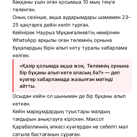
баққаны үшін оған қосымша 10 мың теңге
төленген.
Оның сөзінше, ақша аударымдары шамамен 23–
25 қаңтарға дейін келіп тұрған.
Кейінірек Наурыз Мұқанғалиевтің нөмірінен
WhatsApp арқылы оған төлемнің орнына
бұқалардың бірін алып кету туралы хабарлама
келген.
«Қазір қолымда ақша жоқ. Төлемнің орнына
бір бұқаны алып кете аласың ба?» — деп
куәгер хабарламада жазылған мәтінді
айтты.
Осыдан кейін ол шынымен де бір бұқаны алып
кеткен.
Кейін марқұмдардың туыстары малдың
тағдырын анықтауға кіріскен. Максот
Қарабаллиннің әпкесі куәгерден не себепті мал
сатыла бастағанын сұраған.