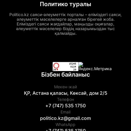
Политико туралы
Politico.kz саяси-әлеуметтік порталы – еліміздегі саяси,
әлеуметтік мәселелерге арналған бірегей жоба.
Еліміздегі саяси жағдайлар, маңызды оқиғалар,
әлеуметтік мәселелер біздің назарымыздан тыс
қалмайды.
Бізбен байланыс
Мекен-жай
ҚР, Астана қаласы, Көксай, дом 2/5
Телефон
+7 (747) 535 1750
Email
politico.kz@gmail.com
WhatsApp
+7 (747) 535 1750