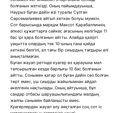
болғанын жеткізді. Оның пайымдауынша,
Наурыз бұған дейін өзі туралы Сұлтан
Сәрсемәлиевке айтып кеткен болуы мүмкін.
Сот барысында марқұм Максот Қарабаллиннің
әпкесі құжаттарға сәйкес ағасының иелігінде 11
бас ірі қара болғанын айтты. Алайда қазіргі
уақытта олардың тек 10-ының ғана қайда
кеткені белгілі, ал тағы бір сиырдың тағдыры әлі
анықталмаған.
Бұған жауап ретінде куәгер өз қарауына мал
тапсырылған кезде барлығы 10 бас болғанын
айтты. Сонымен қатар ол бұған дейін сөз болған
төрт емес, үш сиырды жайылымнан айдап
әкелгенін нақтылады. Оның айтуынша, бұл
сандар отбасы шаруашылығындағы малдың
жалпы санымен байланысты емес.
Куәгерлерден жауап алу аяқталған соң сот іс