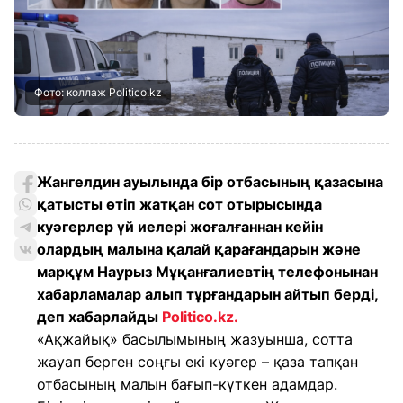
Фото: коллаж Politico.kz
Жангелдин ауылында бір отбасының қазасына
қатысты өтіп жатқан сот отырысында
куәгерлер үй иелері жоғалғаннан кейін
олардың малына қалай қарағандарын және
марқұм Наурыз Мұқанғалиевтің телефонынан
хабарламалар алып тұрғандарын айтып берді,
деп хабарлайды
Politico.kz.
«Ақжайық» басылымының жазуынша, сотта
жауап берген соңғы екі куәгер – қаза тапқан
отбасының малын бағып-күткен адамдар.