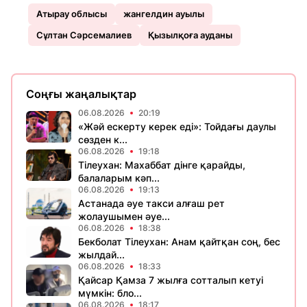
Атырау облысы
жангелдин ауылы
Сұлтан Сәрсемалиев
Қызылқоға ауданы
Соңғы жаңалықтар
06.08.2026
20:19
«Жәй ескерту керек еді»: Тойдағы даулы
сөзден к...
06.08.2026
19:18
Тілеухан: Махаббат дінге қарайды,
балаларым кәп...
06.08.2026
19:13
Астанада әуе такси алғаш рет
жолаушымен әуе...
06.08.2026
18:38
Бекболат Тілеухан: Анам қайтқан соң, бес
жылдай...
06.08.2026
18:33
Қайсар Қамза 7 жылға сотталып кетуі
мүмкін: бло...
06.08.2026
18:17