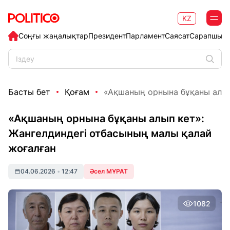
KZ
Соңғы жаңалықтар
Президент
Парламент
Саясат
Сарапшыл
Басты бет
Қоғам
«Ақшаның орнына бұқаны алып 
«Ақшаның орнына бұқаны алып кет»:
Жангелдиндегі отбасының малы қалай
жоғалған
04.06.2026
•
12:47
Әсел МҰРАТ
1082