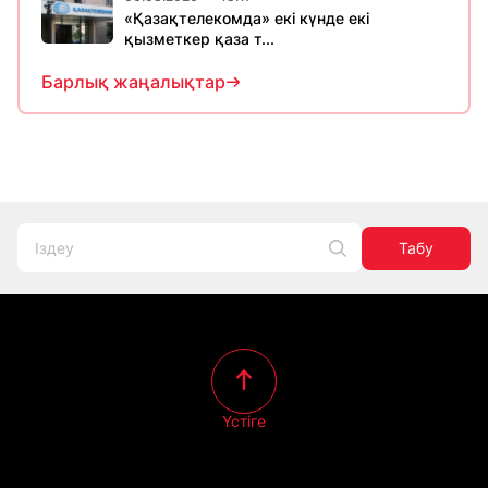
«Қазақтелекомда» екі күнде екі
қызметкер қаза т...
Барлық жаңалықтар
Табу
Үстіге