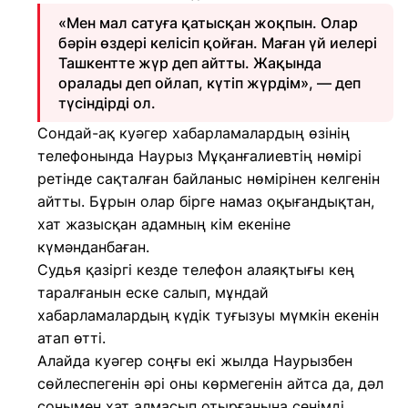
«Мен мал сатуға қатысқан жоқпын. Олар
бәрін өздері келісіп қойған. Маған үй иелері
Ташкентте жүр деп айтты. Жақында
оралады деп ойлап, күтіп жүрдім», — деп
түсіндірді ол.
Сондай-ақ куәгер хабарламалардың өзінің
телефонында Наурыз Мұқанғалиевтің нөмірі
ретінде сақталған байланыс нөмірінен келгенін
айтты. Бұрын олар бірге намаз оқығандықтан,
хат жазысқан адамның кім екеніне
күмәнданбаған.
Судья қазіргі кезде телефон алаяқтығы кең
таралғанын еске салып, мұндай
хабарламалардың күдік туғызуы мүмкін екенін
атап өтті.
Алайда куәгер соңғы екі жылда Наурызбен
сөйлеспегенін әрі оны көрмегенін айтса да, дәл
сонымен хат алмасып отырғанына сенімді