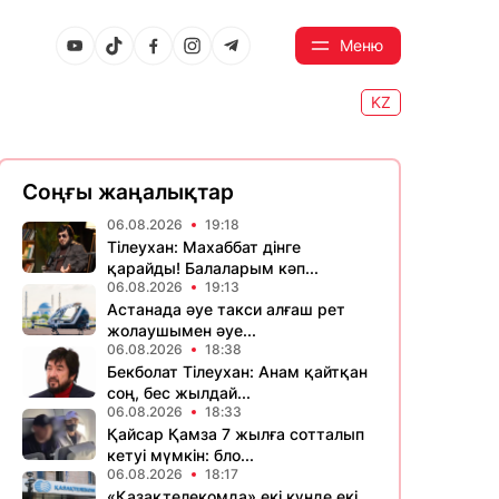
Меню
KZ
Соңғы жаңалықтар
06.08.2026
19:18
Тілеухан: Махаббат дінге
қарайды! Балаларым кәп...
06.08.2026
19:13
Астанада әуе такси алғаш рет
жолаушымен әуе...
06.08.2026
18:38
Бекболат Тілеухан: Анам қайтқан
соң, бес жылдай...
06.08.2026
18:33
Қайсар Қамза 7 жылға сотталып
кетуі мүмкін: бло...
06.08.2026
18:17
«Қазақтелекомда» екі күнде екі