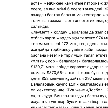
астам медбикені қамтитын патронаж жүй
есеге, ал ана өлімі 6 есеге төмендеді.
жылдан бастап барлық мектептерде жаң
толмаған азаматтарға энергетикалық 
салынды.
Әлеуметтік қолдау шаралары да жыл с
отбасыларға жәрдемақы төлеуге 974 млр
төлем мөлшері 272 мың теңгеден асты
жағдайда тәрбиелеу үшін кәсіби асырап
баспана кезегіне тұру үшін талап етіле
«Ұлттық қор – балаларға» бағдарламас
$130,71 мөлшерінде қаражат аударылы
сомасы $370,56-ға жетті және бүгінге 
құны $52 млн-ды құрайтын 297 мыңнан 
Балалардың қауіпсіздігін қамтамасыз 
ел мектептерінде KiVa және «ДосболLI
оқытылуда. Биылғы жылдың басты құқ
жауапты тұлғалар буллинг фактілерін 
ұйымдастырмағаны үшін тікелей әкімші