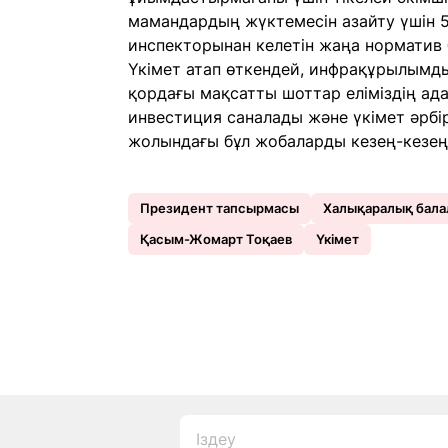
мамандардың жүктемесін азайту үшін 
инспекторынан келетін жаңа норматив б
Үкімет атап өткендей, инфрақұрылымд
қордағы мақсатты шоттар еліміздің ад
инвестиция саналады және үкімет әрбір
жолындағы бұл жобаларды кезең-кезең
Президент тапсырмасы
Халықаралық балал
Қасым-Жомарт Тоқаев
Үкімет