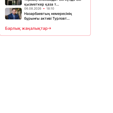
қызметкер қаза т...
06.08.2026
18:10
Назарбаевтың немересінің
бұрынғы активі Турловт...
Барлық жаңалықтар