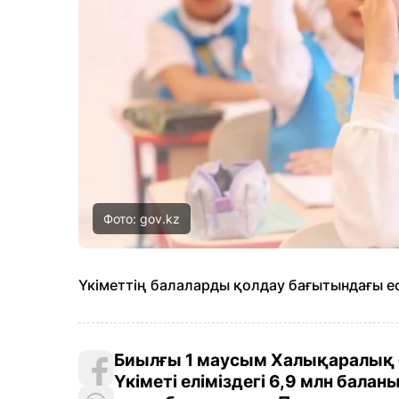
Фото: gov.kz
Үкіметтің балаларды қолдау бағытындағы ес
Биылғы 1 маусым Халықаралық б
Үкіметі еліміздегі 6,9 млн бала