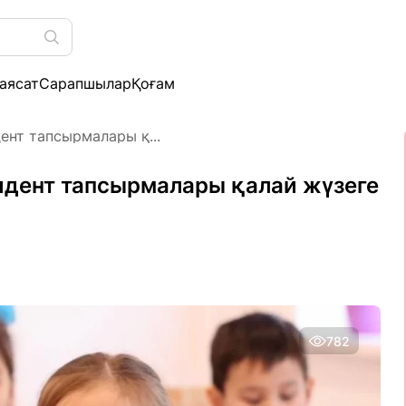
аясат
Сарапшылар
Қоғам
ент тапсырмалары қ...
зидент тапсырмалары қалай жүзеге
782