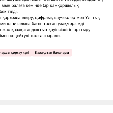
5 мың балаға кемінде бір қамқоршылық
екітілді.
ы қаржыландыру, цифрлық ваучерлер мен Ұлттық
ами капиталына бағытталған ұзақмерзімді
 жас қазақстандықтың қауіпсіздігін арттыру
імен кеңейтуді жалғастырады.
арды қорғау күні
Қазақстан балалары