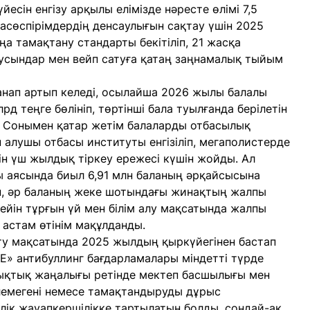
есін енгізу арқылы елімізде нәресте өлімі 7,5
 Жасөспірімдердің денсаулығын сақтау үшін 2025
а тамақтану стандарты бекітіліп, 21 жасқа
сусындар мен вейп сатуға қатаң заңнамалық тыйым
анап артып келеді, осылайша 2026 жылы балалы
д теңге бөлініп, төртінші бала туылғанда берілетін
. Сонымен қатар жетім балаларды отбасылық
 алушы отбасы институты енгізіліп, мегаполистерде
тін үш жылдық тіркеу ережесі күшін жойды. Ал
ы аясында биыл 6,91 млн баланың әрқайсысына
п, әр баланың жеке шотындағы жинақтың жалпы
дейін тұрғын үй мен білім алу мақсатында жалпы
астам өтінім мақұлданды.
ету мақсатында 2025 жылдың қыркүйегінен бастап
KE» антибуллинг бағдарламалары міндетті түрде
ықтық жаңалығы ретінде мектеп басшылығы мен
елемегені немесе тамақтандыруды дұрыс
лік жауапкершілікке тартылатын болды, сондай-ақ