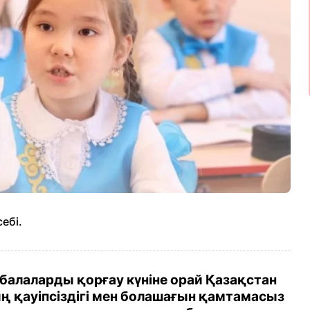
ебі.
алаларды қорғау күніне орай Қазақстан
ның қауіпсіздігі мен болашағын қамтамасыз