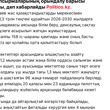
тапсырмаларының орындалу барысы
ы, деп хабарлайды
Politico.kz.
ев жас қазақстандықтарды мерекесімен
1,3 трлн теңгені құрайтын 2026-2030 жылдарға
мдамасы аясында білім беру, денсаулық сақтау
жүзеге асырылып жатқан жұмыстардың
жалпы 158 іс-шараны қамтиды және оның басты
сіз әрі қолайлы орта қалыптастыру болып
 мектептері арасындағы алшақтықты азайту
 1,2 мыңнан астам жаңа білім ордасы салынған және
н ашып, үш ауысымды мектептер санын төрт есеге
а алдағы үш жылда тағы 1,3 мың мектепті жаңғырту
а шақталған 96 жаңа ғимарат пайдалануға беріледі.
нда еліміздің 20 қаласы мен 23 ауданында пилоттық
ыландыру жүйесінің арқасында балабақша кезегі
ды.
тында да айтарлықтай өзгерістер байқалады,
рды анықтайтын фетальды хирургия мен 4 мыңнан