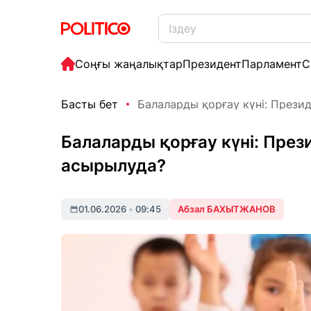
Соңғы жаңалықтар
Президент
Парламент
С
Басты бет
Балаларды қорғау күні: Презид
Балаларды қорғау күні: Пре
асырылуда?
01.06.2026
•
09:45
Абзал БАХЫТЖАНОВ