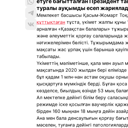
етуге бағытталған Президент 
туралы ауқымды есеп жариялад
Мемлекет басшысы Қасым-Жомарт Тоқа
құттықтаған
тұста, үкімет жалпы құны 
арналған «Қазақстан балалары» тұжыры
және әлеуметтік қорғау салаларында 
нәтижелерімен бөлісті. Тұжырымдама 
мақсаты жас ұрпақ үшін барынша қауіп
табылады.
Үкіметтің мәліметінше, қала мен ауыл
мақсатында 2020 жылдан бері елімізде
бұл қадам 1 млн-нан астам оқушы орны
қысқартуға мүмкіндік берді. Бұған қос
көзделсе, биылдың өзінде 53 мың балағ
Ал мектепке дейінгі білім беру саласы
режимде іске қосылған ваучерлік қарж
бірден 160 мыңнан 18 мыңға дейін азай
Ана мен бала денсаулығын қорғау бағы
мәселен, туғанға дейінгі патологияла