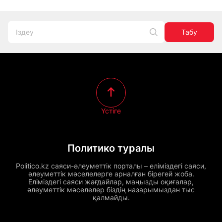
Табу
Үстіге
Политико туралы
Politico.kz саяси-әлеуметтік порталы – еліміздегі саяси,
әлеуметтік мәселелерге арналған бірегей жоба.
Еліміздегі саяси жағдайлар, маңызды оқиғалар,
әлеуметтік мәселелер біздің назарымыздан тыс
қалмайды.