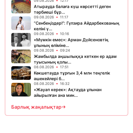
09.08.2026
12:17
Атырауда балаға күш көрсетті деген
тәрбиеші бұр...
09.08.2026
11:17
“Сенбеңіздер!”: Гүлзира Айдарбекованың
келіні ү...
09.08.2026
10:16
«Мүмкін емес»: Арман Дүйсеновтің
ұлының өліміне...
09.08.2026
09:24
Жамбылда аңшылыққа кеткен ер адам
туысының қолы...
08.08.2026
17:51
Көкшетауда тұрғын 3,4 млн теңгелік
әшекейлері б...
08.08.2026
16:32
«Жауап керек»: Ақтауда ұлынан
айырылған ана мин...
Барлық жаңалықтар