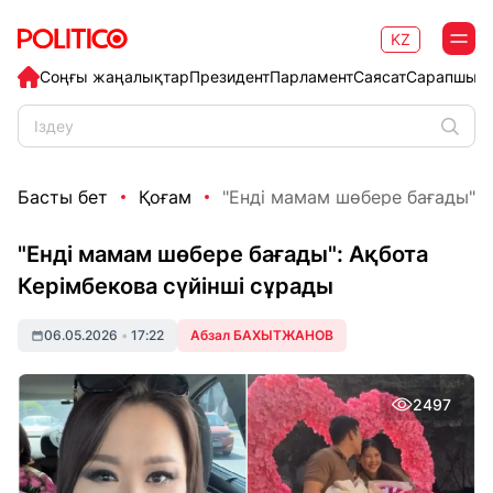
KZ
Соңғы жаңалықтар
Президент
Парламент
Саясат
Сарапшыл
Басты бет
Қоғам
"Енді мамам шөбере бағады": А
"Енді мамам шөбере бағады": Ақбота
Керімбекова сүйінші сұрады
06.05.2026
•
17:22
Абзал БАХЫТЖАНОВ
2497