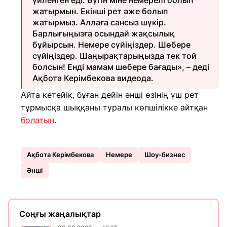
үйленген еді. Бүгін міне немерелі болып
жатырмын. Екінші рет әже болып
жатырмыз. Аллаға сансыз шүкір.
Барлығыңызға осындай жақсылық
бұйырсын. Немере сүйіңіздер. Шөбере
сүйіңіздер. Шаңырақтарыңызда тек той
болсын! Енді мамам шөбере бағады», – деді
Ақбота Керімбекова видеода.
Айта кетейік, бұған дейін әнші өзінің үш рет
тұрмысқа шыққаны туралы көпшілікке айтқан
болатын
.
Ақбота Керімбекова
Немере
Шоу-бизнес
Әнші
Соңғы жаңалықтар