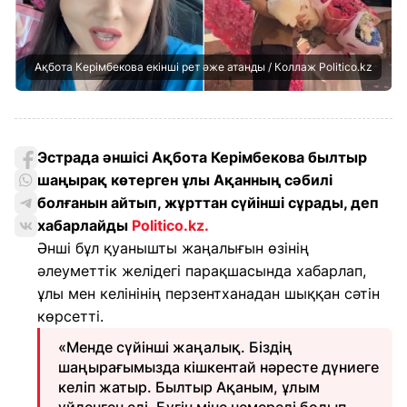
Ақбота Керімбекова екінші рет әже атанды / Коллаж Politico.kz
Эстрада әншісі Ақбота Керімбекова былтыр
шаңырақ көтерген ұлы Ақанның сәбилі
болғанын айтып, жұрттан сүйінші сұрады, деп
хабарлайды
Politico.kz.
Әнші бұл қуанышты жаңалығын өзінің
әлеуметтік желідегі парақшасында хабарлап,
ұлы мен келінінің перзентханадан шыққан сәтін
көрсетті.
«Менде сүйінші жаңалық. Біздің
шаңырағымызда кішкентай нәресте дүниеге
келіп жатыр. Былтыр Ақаным, ұлым