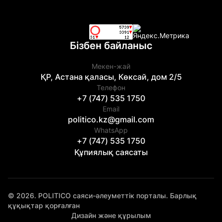
Бізбен байланыс
Мекен-жай
ҚР, Астана қаласы, Көксай, дом 2/5
Телефон
+7 (747) 535 1750
Email
politico.kz@gmail.com
WhatsApp
+7 (747) 535 1750
Құпиялық саясаты
© 2026. POLITICO саяси-әлеуметтік порталы. Барлық
құқықтар қорғалған
Дизайн және құрылым