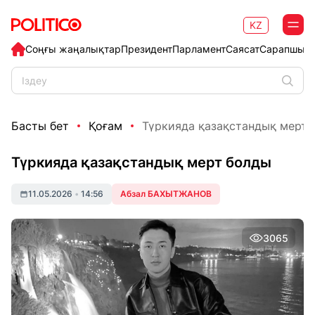
KZ
Соңғы жаңалықтар
Президент
Парламент
Саясат
Сарапшыл
Басты бет
Қоғам
Түркияда қазақстандық мерт 
Түркияда қазақстандық мерт болды
11.05.2026
•
14:56
Абзал БАХЫТЖАНОВ
3065