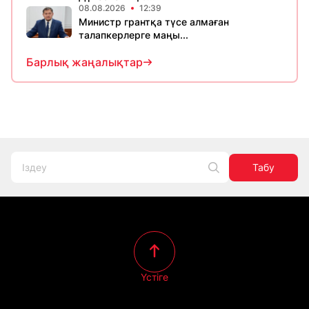
08.08.2026
12:39
Министр грантқа түсе алмаған
талапкерлерге маңы...
Барлық жаңалықтар
Табу
Үстіге