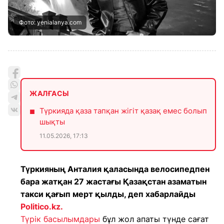
Фото: yenialanya.com
ЖАЛҒАСЫ
Түркияда қаза тапқан жігіт қазақ емес болып
шықты
11.05.2026, 17:13
Түркияның Анталия қаласында велосипедпен
бара жатқан 27 жастағы Қазақстан азаматын
такси қағып мерт қылды, деп хабарлайды
Politico.kz.
Түрік басылымдары
бұл жол апаты түнде сағат