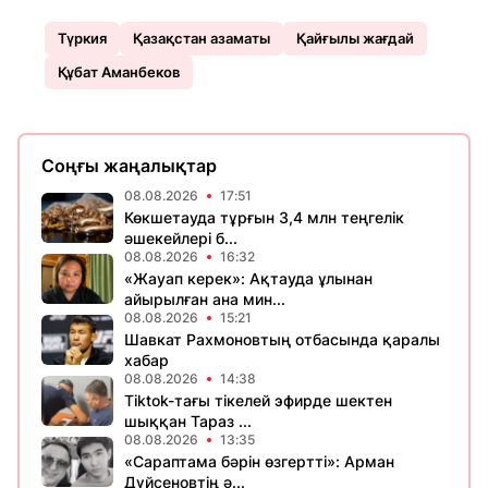
Түркия
Қазақстан азаматы
Қайғылы жағдай
Құбат Аманбеков
Соңғы жаңалықтар
08.08.2026
17:51
Көкшетауда тұрғын 3,4 млн теңгелік
әшекейлері б...
08.08.2026
16:32
«Жауап керек»: Ақтауда ұлынан
айырылған ана мин...
08.08.2026
15:21
Шавкат Рахмоновтың отбасында қаралы
хабар
08.08.2026
14:38
Tiktok-тағы тікелей эфирде шектен
шыққан Тараз ...
08.08.2026
13:35
«Сараптама бәрін өзгертті»: Арман
Дүйсеновтің ә...