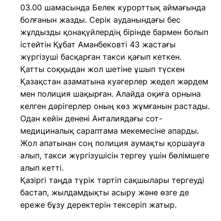
03.00 шамасында Белек курорттық аймағында
болғанын жазды. Серік ауданындағы бес
жұлдызды қонақүйлердің бірінде бармен болып
істейтін Құбат Аманбековті 43 жастағы
жүргізуші басқарған такси қағып кеткен.
Қатты соққыдан жол шетіне ұшып түскен
Қазақстан азаматына куәгерлер жедел жәрдем
мен полиция шақырған. Алайда оқиға орнына
келген дәрігерлер оның көз жұмғанын растады.
Одан кейін денені Анталиядағы сот-
медициналық сараптама мекемесіне апарды.
Жол апатынан соң полиция аумақты қоршауға
алып, такси жүргізушісін тергеу үшін бөлімшеге
алып кетті.
Қазіргі таңда түрік тәртіп сақшылары тергеуді
бастап, жылдамдықты асыру және өзге де
ереже бұзу деректерін тексеріп жатыр.