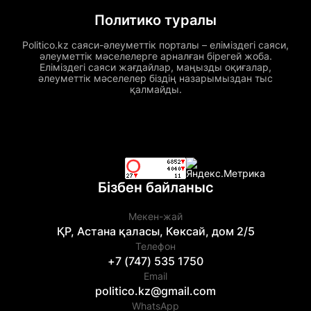
Политико туралы
Politico.kz саяси-әлеуметтік порталы – еліміздегі саяси,
әлеуметтік мәселелерге арналған бірегей жоба.
Еліміздегі саяси жағдайлар, маңызды оқиғалар,
әлеуметтік мәселелер біздің назарымыздан тыс
қалмайды.
Бізбен байланыс
Мекен-жай
ҚР, Астана қаласы, Көксай, дом 2/5
Телефон
+7 (747) 535 1750
Email
politico.kz@gmail.com
WhatsApp