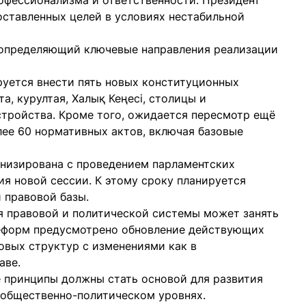
офессионализма и ответственности. Президент
ставленных целей в условиях нестабильной
, определяющий ключевые направления реализации
руется внести пять новых конституционных
а, курултая, Халық Кеңесі, столицы и
тройства. Кроме того, ожидается пересмотр ещё
лее 60 нормативных актов, включая базовые
онизирована с проведением парламентских
я новой сессии. К этому сроку планируется
 правовой базы.
я правовой и политической системы может занять
реформ предусмотрено обновление действующих
новых структур с изменениями как в
аве.
е принципы должны стать основой для развития
 общественно-политическом уровнях.