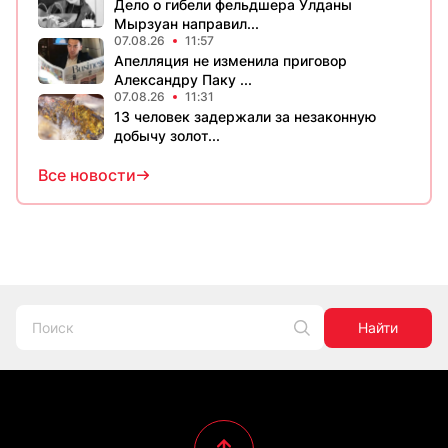
Дело о гибели фельдшера Улданы
Мырзуан направил...
07.08.26
11:57
Апелляция не изменила приговор
Александру Паку ...
07.08.26
11:31
13 человек задержали за незаконную
добычу золот...
Все новости
Найти