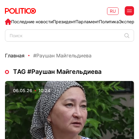
RU
Последние новости
Президент
Парламент
Политика
Эксперт
Главная
#Раушан Майгельдиева
ТAG #Раушан Майгельдиева
06.05.26
10:24