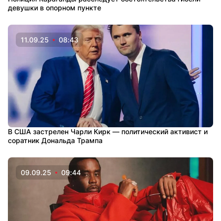
девушки в опорном пункте
11.09.25
08:43
В США застрелен Чарли Кирк — политический активист и
соратник Дональда Трампа
09.09.25
09:44