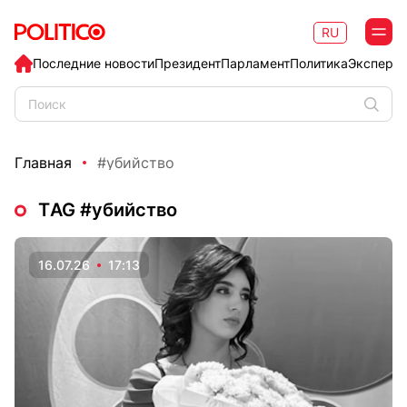
RU
Последние новости
Президент
Парламент
Политика
Эксперт
Главная
#убийство
ТAG #убийство
16.07.26
17:13