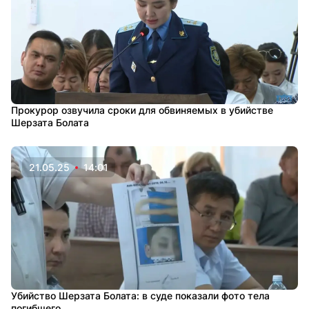
Прокурор озвучила сроки для обвиняемых в убийстве
Шерзата Болата
21.05.25
14:01
Убийство Шерзата Болата: в суде показали фото тела
погибшего