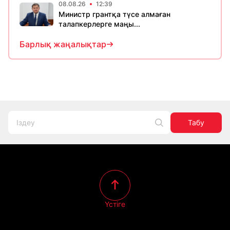
08.08.26
12:39
Министр грантқа түсе алмаған
талапкерлерге маңы...
Барлық жаңалықтар
Табу
Үстіге