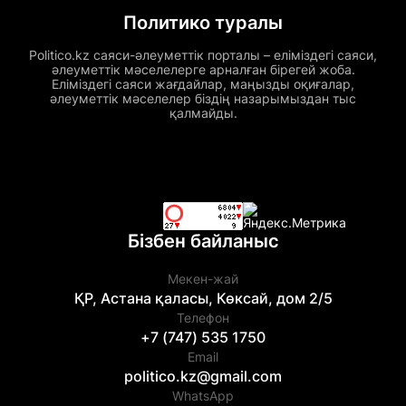
Политико туралы
Politico.kz саяси-әлеуметтік порталы – еліміздегі саяси,
әлеуметтік мәселелерге арналған бірегей жоба.
Еліміздегі саяси жағдайлар, маңызды оқиғалар,
әлеуметтік мәселелер біздің назарымыздан тыс
қалмайды.
Бізбен байланыс
Мекен-жай
ҚР, Астана қаласы, Көксай, дом 2/5
Телефон
+7 (747) 535 1750
Email
politico.kz@gmail.com
WhatsApp