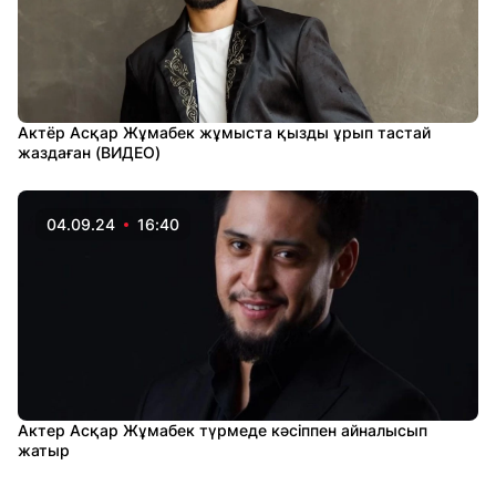
Актёр Асқар Жұмабек жұмыста қызды ұрып тастай
жаздаған (ВИДЕО)
04.09.24
16:40
Актер Асқар Жұмабек түрмеде кәсіппен айналысып
жатыр