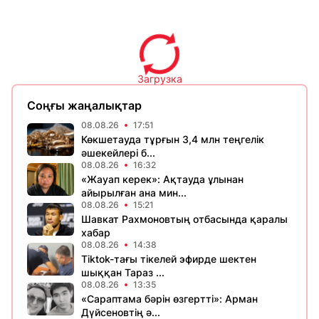
Загрузка
Соңғы жаңалықтар
08.08.26
17:51
Көкшетауда тұрғын 3,4 млн теңгелік
әшекейлері б...
08.08.26
16:32
«Жауап керек»: Ақтауда ұлынан
айырылған ана мин...
08.08.26
15:21
Шавкат Рахмоновтың отбасында қаралы
хабар
08.08.26
14:38
Tiktok-тағы тікелей эфирде шектен
шыққан Тараз ...
08.08.26
13:35
«Сараптама бәрін өзгертті»: Арман
Дүйсеновтің ә...