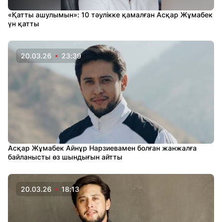
«Қатты ашулымын»: 10 тәулікке қамалған Асқар Жұмабек
үн қатты
20.03.26
23:39
Асқар Жұмабек Айнұр Нарзиевамен болған жанжалға
байланысты өз шындығын айтты
20.03.26
18:13