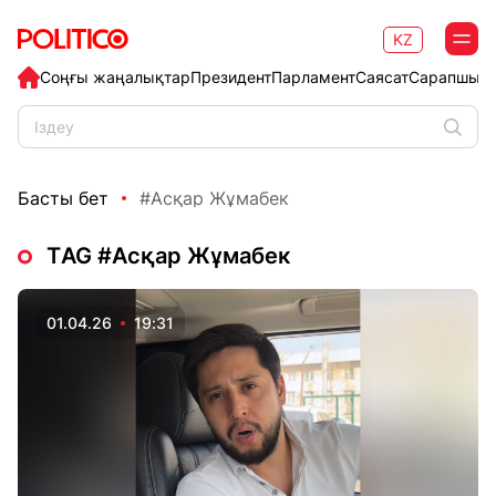
KZ
Соңғы жаңалықтар
Президент
Парламент
Саясат
Сарапшыл
Басты бет
#Асқар Жұмабек
ТAG #Асқар Жұмабек
01.04.26
19:31