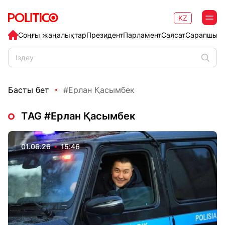
KZ
Соңғы жаңалықтар
Президент
Парламент
Саясат
Сарапшыл
Басты бет
#Ерлан Қасымбек
ТAG #Ерлан Қасымбек
01.06.26
15:46