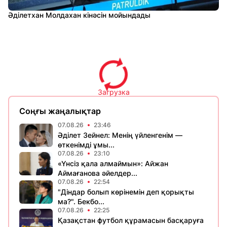
Әділетхан Молдахан кінәсін мойындады
Загрузка
Соңғы жаңалықтар
07.08.26
23:46
Әділет Зейнел: Менің үйленгенім —
өткенімді ұмы...
07.08.26
23:10
«Үнсіз қала алмаймын»: Айжан
Аймағанова әйелдер...
07.08.26
22:54
"Діндар болып көрінемін деп қорықты
ма?". Бекбо...
07.08.26
22:25
Қазақстан футбол құрамасын басқаруға