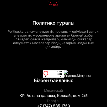
Үстіге
Политико туралы
Politico.kz саяси-әлеуметтік порталы – еліміздегі саяси,
әлеуметтік мәселелерге арналған бірегей жоба.
Еліміздегі саяси жағдайлар, маңызды оқиғалар,
әлеуметтік мәселелер біздің назарымыздан тыс
қалмайды.
Бізбен байланыс
Мекен-жай
ҚР, Астана қаласы, Көксай, дом 2/5
Телефон
+7 (747) 535 1750