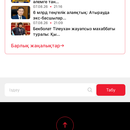
әлемге тан...
07.08.26
21:16
6 млрд теңгелік алаяқтық: Атырауда
экс-басшылар...
07.08.26
21:09
Бекболат Тілеухан жауапсыз махаббаты
туралы: Қы...
Барлық жаңалықтар
Табу