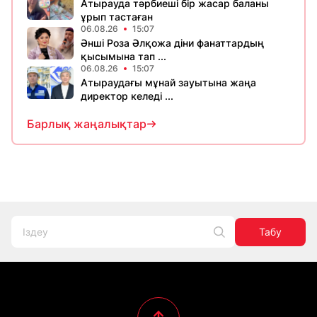
Атырауда тәрбиеші бір жасар баланы
ұрып тастаған
06.08.26
15:07
Әнші Роза Әлқожа діни фанаттардың
қысымына тап ...
06.08.26
15:07
Атыраудағы мұнай зауытына жаңа
директор келеді ...
Барлық жаңалықтар
Табу