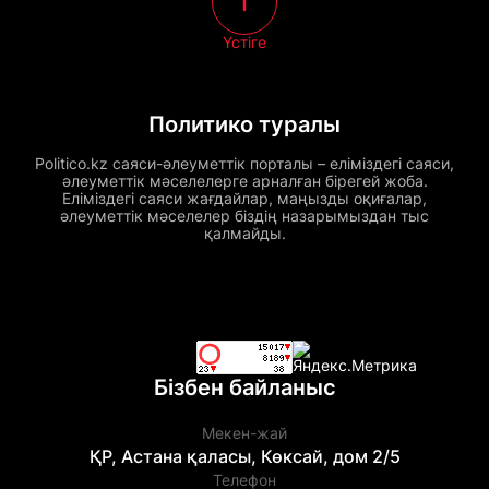
Үстіге
Политико туралы
Politico.kz саяси-әлеуметтік порталы – еліміздегі саяси,
әлеуметтік мәселелерге арналған бірегей жоба.
Еліміздегі саяси жағдайлар, маңызды оқиғалар,
әлеуметтік мәселелер біздің назарымыздан тыс
қалмайды.
Бізбен байланыс
Мекен-жай
ҚР, Астана қаласы, Көксай, дом 2/5
Телефон