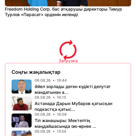
Freedom Holding Corp. бас атқарушы директоры Тимур
Турлов «Парасат» орденін иеленді
Загрузка
Соңғы жаңалықтар
06.08.26
16:44
Әйел зорлады деген күдікті депутат
мандатынан а...
06.08.26
16:15
Астанада Дарын Мубаров қатысқан
подкастқа қатыс...
06.08.26
16:09
Тіл жанашыры: Мектептің
маңдайшасында ою-өрнек ...
06.08.26
15:54