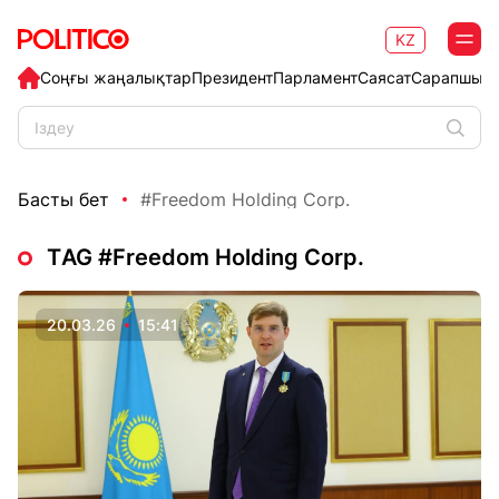
KZ
Соңғы жаңалықтар
Президент
Парламент
Саясат
Сарапшыл
Басты бет
#Freedom Holding Corp.
ТAG #Freedom Holding Corp.
20.03.26
15:41