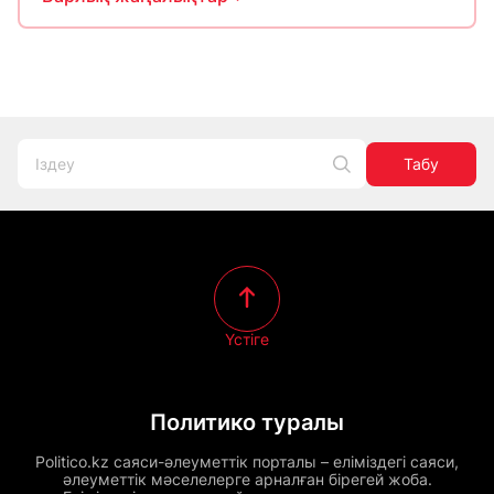
Табу
Үстіге
Политико туралы
Politico.kz саяси-әлеуметтік порталы – еліміздегі саяси,
әлеуметтік мәселелерге арналған бірегей жоба.