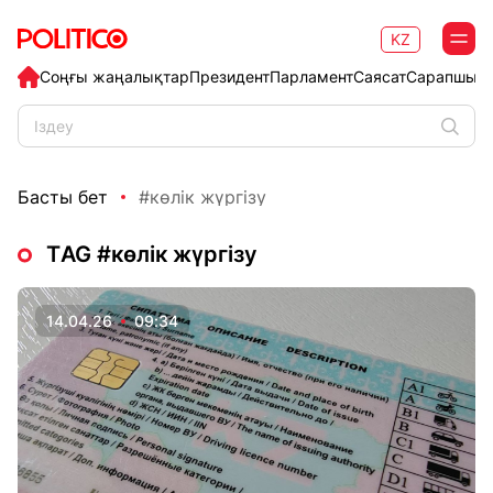
KZ
Соңғы жаңалықтар
Президент
Парламент
Саясат
Сарапшыл
Басты бет
#көлік жүргізу
ТAG #көлік жүргізу
14.04.26
09:34