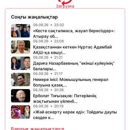
Загрузка
Соңғы жаңалықтар
06.08.26
23:32
«Кесте сақталмаса, жауап бересіздер»:
Атырау об...
06.08.26
22:08
Қазақстаннан кеткен Нұртас Адамбай
АҚШ-қа көшуі...
06.08.26
21:21
Дариға Назарбаевның “екінші куйеуінің”
балалары...
06.08.26
21:17
Немере інісі: Момышұлының генерал
болуына қазақ...
06.08.26
20:26
Ерболат Тоғызақов: Пәтерімнің
жоқтығынан үйленб...
06.08.26
20:19
«Жәй ескерту керек еді»: Тойдағы даулы
сөзден к...
Барлық жаңалықтар