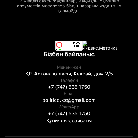
Еліміздегі саяси жағдайлар, маңызды оқиғалар,
әлеуметтік мәселелер біздің назарымыздан тыс
қалмайды.
Бізбен байланыс
Мекен-жай
ҚР, Астана қаласы, Көксай, дом 2/5
Телефон
+7 (747) 535 1750
Email
politico.kz@gmail.com
WhatsApp
+7 (747) 535 1750
Құпиялық саясаты