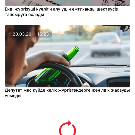
Енді жүргізуші куәлігін алу үшін емтиханды шектеусіз
тапсыруға болады
20.03.26
15:23
Депутат мас күйде көлік жүргізгендерге жеңілдік жасауды
ұсынды