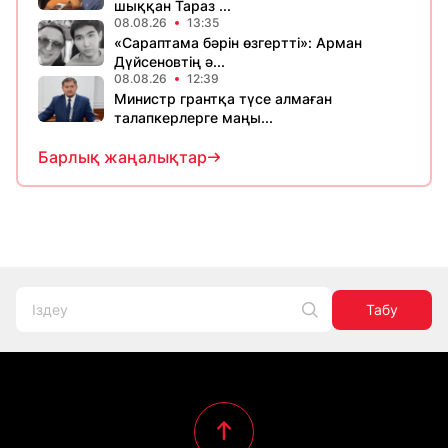
шыққан Тараз ...
08.08.26
13:35
«Сараптама бәрін өзгертті»: Арман
Дүйсеновтің ә...
08.08.26
12:39
Министр грантқа түсе алмаған
талапкерлерге маңы...
Барлық жаңалықтар
Табу