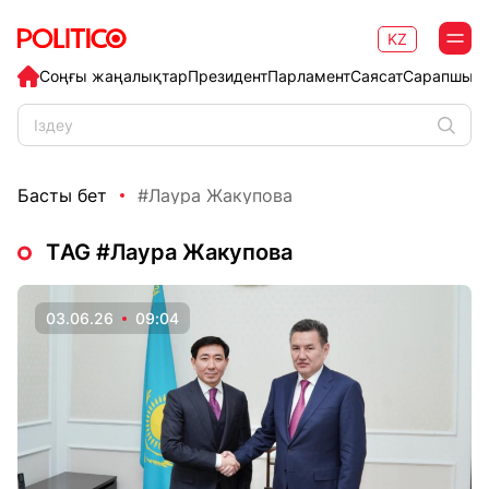
KZ
Соңғы жаңалықтар
Президент
Парламент
Саясат
Сарапшыл
Басты бет
#Лаура Жакупова
ТAG #Лаура Жакупова
03.06.26
09:04