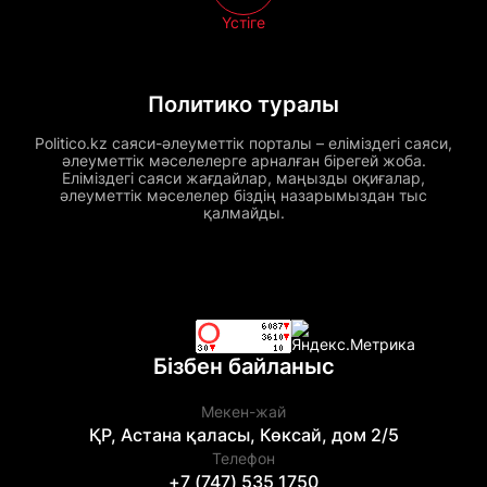
Үстіге
Политико туралы
Politico.kz саяси-әлеуметтік порталы – еліміздегі саяси,
әлеуметтік мәселелерге арналған бірегей жоба.
Еліміздегі саяси жағдайлар, маңызды оқиғалар,
әлеуметтік мәселелер біздің назарымыздан тыс
қалмайды.
Бізбен байланыс
Мекен-жай
ҚР, Астана қаласы, Көксай, дом 2/5
Телефон
+7 (747) 535 1750