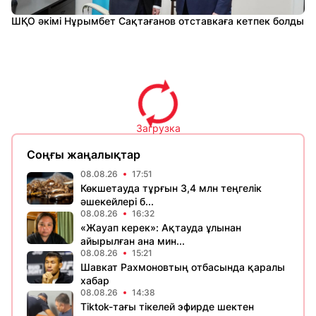
ШҚО әкімі Нұрымбет Сақтағанов отставкаға кетпек болды
Загрузка
Соңғы жаңалықтар
08.08.26
17:51
Көкшетауда тұрғын 3,4 млн теңгелік
әшекейлері б...
08.08.26
16:32
«Жауап керек»: Ақтауда ұлынан
айырылған ана мин...
08.08.26
15:21
Шавкат Рахмоновтың отбасында қаралы
хабар
08.08.26
14:38
Tiktok-тағы тікелей эфирде шектен