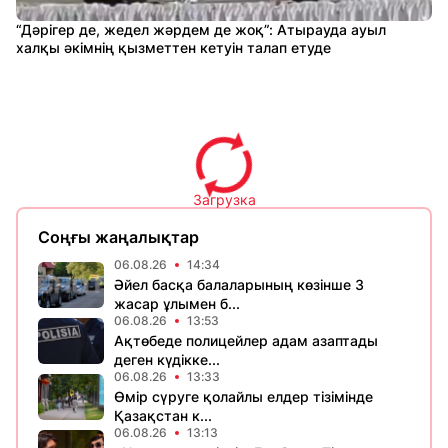
“Дәрігер де, жедел жәрдем де жоқ”: Атырауда ауыл
халқы әкімнің қызметтен кетуін талап етуде
Загрузка
Соңғы жаңалықтар
06.08.26
14:34
Әйел басқа балаларының көзінше 3
жасар ұлымен б...
06.08.26
13:53
Ақтөбеде полицейлер адам азаптады
деген күдікке...
06.08.26
13:33
Өмір сүруге қолайлы елдер тізімінде
Қазақстан к...
06.08.26
13:13