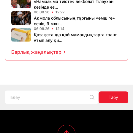
«Намазыма тиісті»: Бекболат Тілеухан
кезінде өз...
06.08.26
12:22
Ақмола облысының тұрғыны «емшіге»
сеніп, 9 млн...
06.08.26
12:14
Қазақстанда қай мамандықтарға грант
ұтып алу қи...
Барлық жаңалықтар
Табу