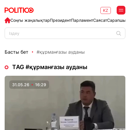
KZ
Соңғы жаңалықтар
Президент
Парламент
Саясат
Сарапшыл
Басты бет
#құрманғазы ауданы
ТAG #құрманғазы ауданы
31.05.26
16:29